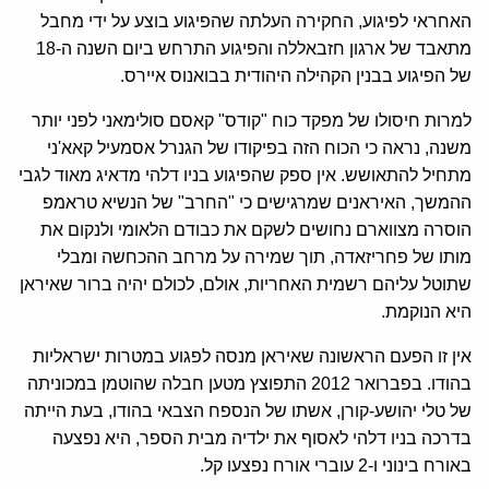
האחראי לפיגוע, החקירה העלתה שהפיגוע בוצע על ידי מחבל
מתאבד של ארגון חזבאללה והפיגוע התרחש ביום השנה ה-18
של הפיגוע בבנין הקהילה היהודית בבואנוס איירס.
למרות חיסולו של מפקד כוח "קודס" קאסם סולימאני לפני יותר
משנה, נראה כי הכוח הזה בפיקודו של הגנרל אסמעיל קאא'ני
מתחיל להתאושש. אין ספק שהפיגוע בניו דלהי מדאיג מאוד לגבי
ההמשך, האיראנים שמרגישים כי "החרב" של הנשיא טראמפ
הוסרה מצווארם נחושים לשקם את כבודם הלאומי ולנקום את
מותו של פחריזאדה, תוך שמירה על מרחב ההכחשה ומבלי
שתוטל עליהם רשמית האחריות, אולם, לכולם יהיה ברור שאיראן
היא הנוקמת.
אין זו הפעם הראשונה שאיראן מנסה לפגוע במטרות ישראליות
בהודו. בפברואר 2012 התפוצץ מטען חבלה שהוטמן במכוניתה
של טלי יהושע-קורן, אשתו של הנספח הצבאי בהודו, בעת הייתה
בדרכה בניו דלהי לאסוף את ילדיה מבית הספר, היא נפצעה
באורח בינוני ו-2 עוברי אורח נפצעו קל.