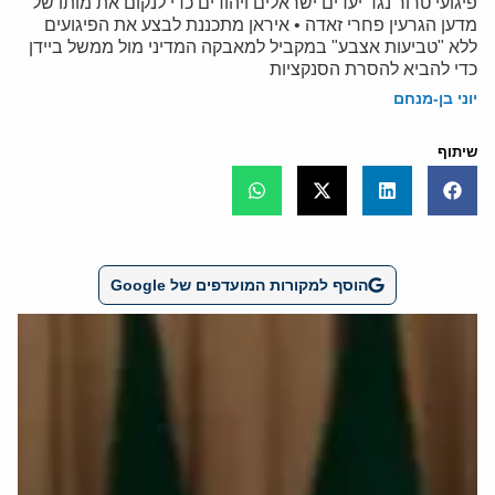
פיגועי טרור נגד יעדים ישראלים ויהודים כדי לנקום את מותו של
מדען הגרעין פחרי זאדה • איראן מתכננת לבצע את הפיגועים
ללא "טביעות אצבע" במקביל למאבקה המדיני מול ממשל ביידן
כדי להביא להסרת הסנקציות
יוני בן-מנחם
שיתוף
הוסף למקורות המועדפים של Google