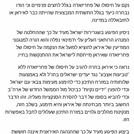
נקם על חיסולו של פחריזאדה בגלל לחצים פנימיים וכי הודו
נבחרה כיעד בגלל התשתית המבצעית שהייתה כבר לאיראן או
לחזבאללה במדינה.
ניסיון הפיגוע בשגרירות ישראל מעיד על כך שההחלטה של
המנהיג הרוחאני העליון עלי ח'מינאי נפלה והוא הורה למנגנוני
המודיעין של איראן להוציא לפועל את הנקמה על חיסולו של
פחריזאדה שאיראן מייחסת לישראל את ההתנקשות בחייו.
נראה כי איראן בחרה להגיב על חיסולו של פחריזאדה ללא
"טביעות אצבע" נגד יעדים ישראלים בחו"ל ולא באמצעות
שלוחותיה במזרח התיכון כדי להימנע מעימות צבאי עם ישראל
וכדי להפגין "ידיים נקיות" כביכול מול הממשל החדש של ארה"ב
וכדי להביא בסופו של דבר להסרת הסנקציות מעליה. זהו הדבר
החשוב ביותר מבחינתה של איראן והיא תימנע, בשלב הזה,
מנקיטת מהלכים גלויים במזרח התיכון שעלולים לחבל באפשרות
הזו.
ביצוע הפיגוע מעיד על כך שההנהגה האיראנית איננה חוששת