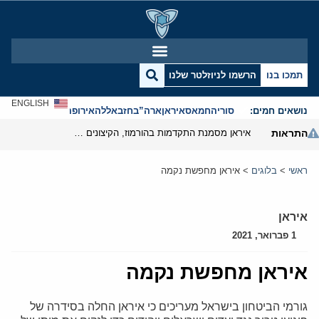
תמכו בנו
הרשמו לניוזלטר שלנו
ENGLISH
נושאים חמים:
סוריה
חמאס
איראן
ארה”ב
חזבאללה
אירופה
אנטישמיות
התראות
איראן מסמנת התקדמות בהורמוז, הקיצונים מנסים לבלום
ראשי
>
בלוגים
>
איראן מחפשת נקמה
איראן
1 פברואר, 2021
איראן מחפשת נקמה
גורמי הביטחון בישראל מעריכים כי איראן החלה בסידרה של