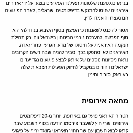
בני אדם,לטענת שלטונות תאילנד הפיגועים בוצעו על ידי אזרחים
איראניים שניסו להתנקש בדיפלומטים ישראלים, לאחר הפיגועים
הם נעצרו והועמדו לדין.
אסור להיכנס לשאננות כי הפיצוץ בסוף השבוע בניו דלהי הוא
סוף הפרשה, להערכת גורמי הביטחון בישראל זוהי רק תחילת
הנקמה האיראנית על חיסולו של מדען הגרעין פחרי זאדה,
האיראנים לא יסתפקו בכך וסביר להניח שבחודשים הקרובים
נראה ניסיונות נוספים של איראן לבצע פיגועים נגד יעדים
ישראלים ויהודים במקביל לחיזוק הפעילות הצבאית שלה
בעיראק, סוריה ותימן.
מחאה אירופית
הטרור האיראני פועל גם באירופה, יותר מ-20 דיפלומטים
אירופים ושרי חוץ לשעבר פירסמו הודעה בסוף השבוע שבה
קראו לבוא חשבון עם שר החוץ האיראני ג'וואד זריף על פיגועי