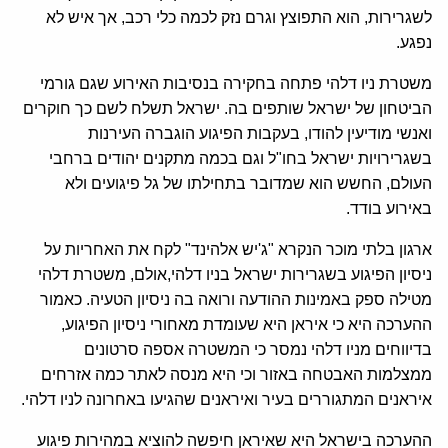
לשגרירות, הוא התפוצץ וגרם נזק לכמה כלי רכב, אך איש לא
נפגע.
משטרת ניו דלהי פתחה בחקירה בנסיבות האירוע שגם גורמי
הביטחון של ישראל שותפים בה. ישראל תשלח לשם כך חוקרים
ואנשי מודיעין להודו, בעקבות הפיגוע הוגברה העירנות
בשגרירויות ישראל בחו"ל וגם בכמה מתקנים יהודים ברחבי
העולם, החשש הוא שמדובר בתחילתו של גל פיגועים ולא
באירוע בודד.
ארגון בלתי מוכר הנקרא "ג'יש אלהינד" לקח את האחריות על
ניסיון הפיגוע בשגרירות ישראל בניו דלהי,אולם, משטרת דלהי
מטילה ספק באמינות ההודעה ורואה בה ניסיון הטעיה. כאמור
ההערכה היא כי איראן היא שעומדת מאחורי ניסיון הפיגוע,
בדיווחים מניו דלהי נמסר כי המשטרה אספה סרטונים
ממצלמות האבטחה באזור וכי היא מנסה לאתר כמה אזרחים
איראנים המתגוררים בעיר ואיראנים שהגיעו באחרונה לניו דלהי.
ההערכה בישראל היא שאיראן חיפשה להוציא במהירות פיגוע