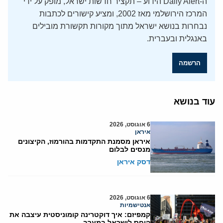
ה-Daily Alert הידוע – תקציר חדשות ישראל, מופק על ידי
המרכז הירושלמי מאז 2002, ומציע קישורים לכתבות
נבחרות בנושא ישראל מתוך מקורות תקשורת מובילים
באנגלית ובעברית.
הרשמה
עוד בנושא
6 אוגוסט, 2026
איראן
איראן מסמנת התקדמות בהורמוז, הקיצונים
מנסים לבלום
דסק איראן
6 אוגוסט, 2026
אנטישמיות
קמפיזם: איך דוקטרינה קומוניסטית עיצבה את
היחס לישראל במערב