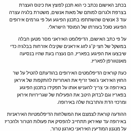
בכתב האישום נכתב כי הוא תכנן לפוצץ את כינוס העצרת
בצרפת ולגרום למותם של מאות אנשים, משטרת בלגיה עצרה
עוד 3 אנשים שהשתתפו בתכנון הפיגוע ועל פי גורמים אירופים
הפיגוע סוכל בעזרתו של המוסד הישראלי.
על פי כתב האישום, הדיפלומט האיראני מסר מטען חבלה
במשקל של חצי ק"ג לזוג איראנים שקיבלו אזרחות בבלגיה כדי
שיבצעו את הפיגוע בפאריז, הם נעצרו בעת שהיו בנסיעה
מאנטוורפן לפאריז.
כעת קוראים הדיפלומטים האירופים בהודעתם להטיל על שר
החוץ האיראני ג'וואד זריף את האחריות להתקפות של איראן
באירופה וכי צריך להעניש אותו על תפקידו בתכנון הפיגוע
בפאריז וגם לבדוק היטב את הפעילות של שגרירויות איראן
ומרכזי הדת והתרבות שלה באירופה.
ההודעה קוראת לצמצם את המשלחות הדיפלומטיות האיראניות
באירופה עד שאיראן תתחייב להפסיק את פעולות הטרור ולהכריז
על מנגנון המודיעין האיראני כארגון טרור.