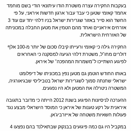
בעקבות החקירה עצרה משטרת הודו עיתונאי הודי בשם מוחמד
אחמד קאזמי שטען כי עבד עבור ארגון חדשות איראני, על פי
החשד הוא סייר באזור שגרירות ישראל בניו דלהי יחד עם עוד 3
אזרחים איראניים ואחד מהם הטמין את מטען החבלה במכוניתה
של האזרחית הישראלית.
החקירה גילה כי קאזמי ורעייתו קיבלו סכום של יותר מ-100 אלף
דולרים מחו"ל, משטרת דלהי הגיעה למסקנה כי האחראים
לפיגוע השתייכו ל"משמרות המהפכה" של איראן.
באותו החודש הוטמן גם מטען נפץ במכוניתו של דיפלומט
ישראלי שחנתה סמוך לשגרירות ישראל בטביליסי שבגיאורגיה,
המשטרה ניטרלה את המטען ולא היו נפגעים.
ההערכה לניסיונות הפיגוע בשנת 2012 הייתה כי מדובר בתגובה
איראנית על רקע טענות של איראן כי המוסד הישראלי מבצע נגד
פעולות חשאיות משטחה של אייזרביג'אן.
במקביל היו גם כמה פיגועים בבנקוק שבתאילנד בהם נפצעו 4