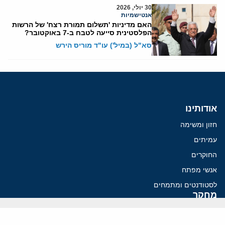
30 יולי, 2026
אנטישמיות
האם מדיניות 'תשלום תמורת רצח' של הרשות
הפלסטינית סייעה לטבח ב-7 באוקטובר?
סא"ל (במיל') עו"ד מוריס הירש
אודותינו
חזון ומשימה
עמיתים
החוקרים
אנשי מפתח
לסטודנטים ומתמחים
מחקר
תימן
תוניסיה