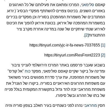
קאסם
סלימאני
, המרכז ומתאם את פעילותם של כל הארגונים
באזורים השונים. בכינוס צפויים להשתתף מפקדי הבסיג' ( זרוע
המתנדבים של משמרות המהפכה) בסוריה וכן מפקדים בכירים
במשמרות המהפכה של איראן. בכוונת איראן להפוך את הכינוס
לאירוע שנתי שיתקיים של שנה במדינה אחרת מקרב ציר
ההתנגדות
[2]
.
https://tinyurl.com/yjc-ir-fa-news-7037655
[1]
https://tinyurl.com/ResFront2223
[2]
בשבוע שעבר פרסמנו באתר המרכז הירושלמי לענייני ציבור
ומדינה על ביקור שקיים קאסם סולימאני, מפקד
כוח
"אל קודס"
של משמרות המהפכה, עת ערך סדרת מפגשים בעיר משהאד
עם משפחות ההרוגים האיראניים בסוריה. ביקורו של הגנרל את
משפחת מחראבי זכה להד גדול בתקשורת המקומית בגלל פנייה
של בתו של ההרוג ובשל סיפורו.
חסין
מחראבי
נהרג לפני כשנתיים בעיר חאלב בצפון סוריה והיה