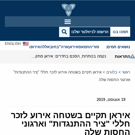
תמכו בנו
הרשמו לניוזלטר שלנו
ENGLISH
נושאים חמים:
סוריה
חמאס
איראן
ארה”ב
חזבאללה
אירופה
אנטישמיות
התראות
נקמה בכותרות, הסכם בחדרים: איראן מתקרבת לפתיחת הורמוז
ראשי
>
בלוגים
>
איראן תקיים בשטחה אירוע לזכר חללי "ציר ההתנגדות"
וארגוני החסות שלה
19 אוגוסט, 2019
איראן תקיים בשטחה אירוע לזכר
חללי "ציר ההתנגדות" וארגוני
החסות שלה