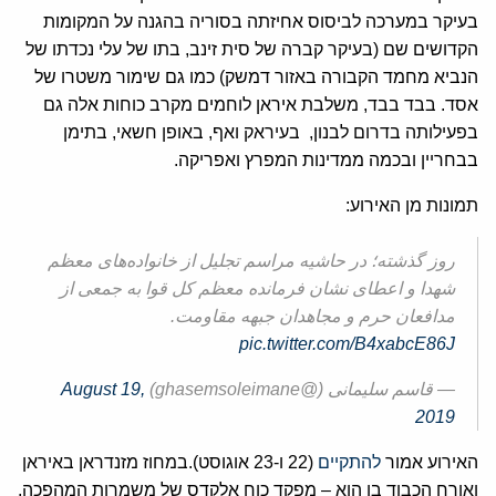
בעיקר במערכה לביסוס אחיזתה בסוריה בהגנה על המקומות
הקדושים שם (בעיקר קברה של סית זינב, בתו של עלי נכדתו של
הנביא מחמד הקבורה באזור דמשק) כמו גם שימור משטרו של
אסד. בבד בבד, משלבת איראן לוחמים מקרב כוחות אלה גם
בפעילותה בדרום לבנון, בעיראק ואף, באופן חשאי, בתימן
בבחריין ובכמה ממדינות המפרץ ואפריקה.
תמונות מן האירוע:
روز گذشته؛ در حاشیه مراسم تجلیل از خانواده‌های معظم
شهدا و اعطای نشان فرمانده معظم کل قوا به جمعی از
مدافعان حرم و مجاهدان جبهه مقاومت.
pic.twitter.com/B4xabcE86J
— قاسم سلیمانی (@ghasemsoleimane)
August 19,
2019
האירוע אמור
להתקיים
(22 ו-23 אוגוסט).במחוז מזנדראן באיראן
ואורח הכבוד בו הוא – מפקד כוח אלקדס של משמרות המהפכה,