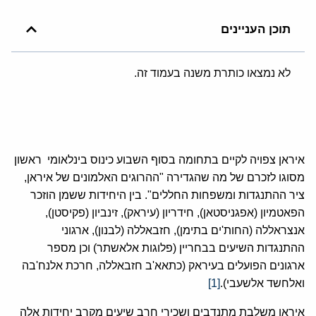
תוכן העניינים
לא נמצאו כותרת משנה בעמוד זה.
איראן צפויה לקיים בתחומה בסוף השבוע כינוס בינלאומי ראשון
מסוגו לזכרם של מה שהגדירה "ההרוגים האלמונים של איראן,
ציר ההתנגדות ומשפחות החללים". בין היחידות ששמן הוזכר
הפאטמיון (אפגניסטאן), חידריון (עיראק), זינביון (פקיסטן),
אנצראללה (החות'ים בתימן), חזבאללה (לבנון), ארגוני
ההתנגדות השיעים בבחריין (פלוגות אלאשתר) וכן מספר
ארגונים הפועלים בעיראק (כתאא'ב חזבאללה, חרכת אלנח'בה
ואלחשד אלשעבי).
[1]
איראן משלבת מתנדבים ושכירי חרב שיעים מקרב יחידות אלה