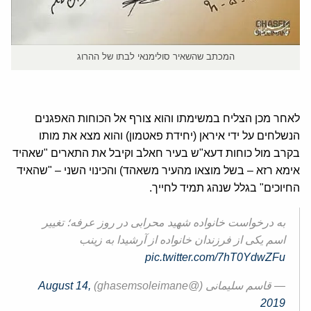
המכתב שהשאיר סולימנאי לבתו של ההרוג
לאחר מכן הצליח במשימתו והוא צורף אל הכוחות האפגנים
הנשלחים על ידי איראן (יחידת פאטמון) והוא מצא את מותו
בקרב מול כוחות דעא"ש בעיר חאלב וקיבל את התארים "שאהיד
אימא רזא – בשל מוצאו מהעיר משאהד) והכינוי השני – "שהאיד
החיוכים" בגלל שנהג תמיד לחייך.
به درخواست خانواده شهید محرابی در روز عرفه؛ تغییر
اسم یکی از فرزندان خانواده از آرشیدا به زینب
pic.twitter.com/7hT0YdwZFu
— قاسم سلیمانی (@ghasemsoleimane)
August 14,
2019