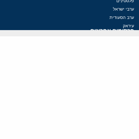
פלסטינים
ערבי ישראל
ערב הסעודית
עיראק
פרסומים אחרונים
איראן מסמנת התקדמות בהורמוז, הקיצונים מנסים לבלום
קמפיזם: איך דוקטרינה קומוניסטית עיצבה את היחס לישראל במערב
נקמה בכותרות, הסכם בחדרים: איראן מתקרבת לפתיחת הורמוז
עסקה מסוכנת: מועצת השלום של טראמפ וחמאס
הים התיכון עשוי להיות החזית הבאה של איראן
ווידאו
YouTube
ארכיון שמע
הרצאות
המרכז הירושלמי לענייני חוץ וביטחון