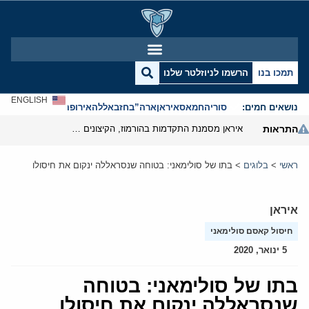
תמכו בנו
הרשמו לניוזלטר שלנו
ENGLISH
נושאים חמים:
סוריה
חמאס
איראן
ארה”ב
חזבאללה
אירופה
אנטישמיות
התראות
איראן מסמנת התקדמות בהורמוז, הקיצונים מנסים לבלום
ראשי
>
בלוגים
>
בתו של סולימאני: בטוחה שנסראללה ינקום את חיסולו
איראן
חיסול קאסם סולימאני
5 ינואר, 2020
בתו של סולימאני: בטוחה
שנסראללה ינקום את חיסולו