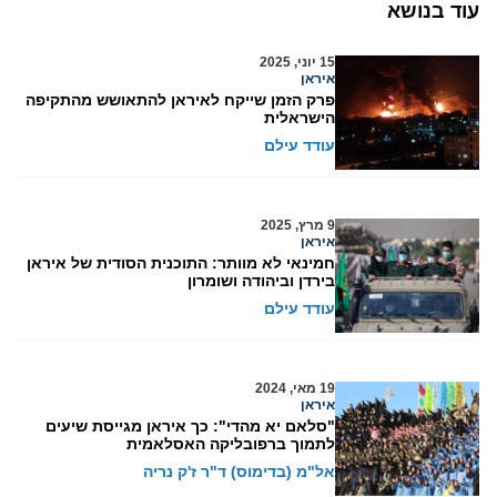
עוד בנושא
15 יוני, 2025
איראן
פרק הזמן שייקח לאיראן להתאושש מהתקיפה
הישראלית
עודד עילם
9 מרץ, 2025
איראן
חמינאי לא מוותר: התוכנית הסודית של איראן
בירדן וביהודה ושומרון
עודד עילם
19 מאי, 2024
איראן
"סלאם יא מהדי": כך איראן מגייסת שיעים
לתמוך ברפובליקה האסלאמית
אל"מ (בדימוס) ד"ר ז'ק נריה