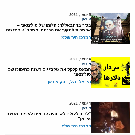
5 ינואר, 2021
איראן
בכיר בחיזבאללה: חלומו של סולימאני –
אפשרות לתקוף את הכנסת ומשהב"ט התגשם
המרכז הירושלמי
4 ינואר, 2021
איראן
חמאס קלקל את טקסי יום השנה לחיסולו של
סולימאני
מיכאל סגל
,
דסק איראן
4 ינואר, 2021
איראן
"לבנון לעולם לא תהיה קו חזית לעימות מטעם
איראן"
המרכז הירושלמי