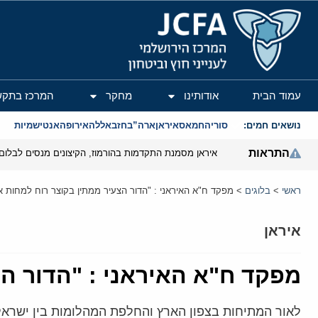
המרכז הירושלמי לענייני חוץ וביטחון
עמוד הבית
אודותינו
מחקר
המרכז בתקש
נושאים חמים:
סוריה
חמאס
איראן
ארה”ב
חזבאללה
אירופה
אנטישמיות
התראות
איראן מסמנת התקדמות בהורמוז, הקיצונים מנסים לבלום
ראשי
>
בלוגים
>
מפקד ח"א האיראני : "הדור הצעיר ממתין בקוצר רוח למחות
איראן
מפקד ח"א האיראני : "הדור ה
לאור המתיחות בצפון הארץ והחלפת המהלומות בין ישראל ל