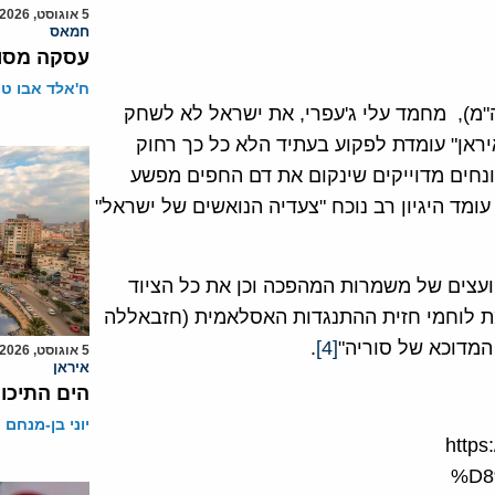
5 אוגוסט, 2026
חמאס
עסקה מסוכ
ח'אלד אבו ט
כה (משה"מ), מחמד עלי ג'עפרי, את ישראל לא לשחק
ראן" עומדת לפקוע בעתיד הלא כל כך רחוק
נחים מדוייקים שינקום את דם החפים מפשע
ומד היגיון רב נוכח "צעדיה הנואשים של ישראל"
יועצים של משמרות המהפכה וכן את כל הציוד
ת לוחמי חזית ההתנגדות האסלאמית (חזבאללה
המדוכא של סוריה"
[4]
.
5 אוגוסט, 2026
איראן
הים התיכון
יוני בן-מנחם
http
%D8