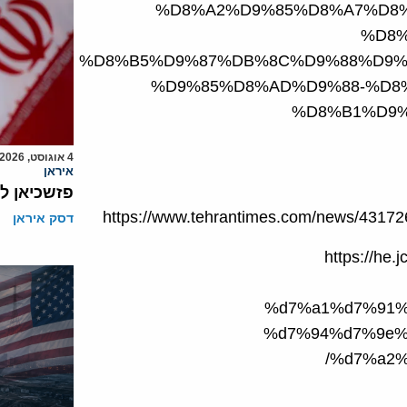
%D8%A2%D9%85%D8%A7%D8%
%D8%
%D8%B5%D9%87%DB%8C%D9%88%D9%
%D9%85%D8%AD%D9%88-%D8
%D8%B1%D9%
4 אוגוסט, 2026
איראן
פזשכיאן ל
דסק איראן
https://h
%d7%a1%d7%91%
%d7%94%d7%9e%
%d7%a2%