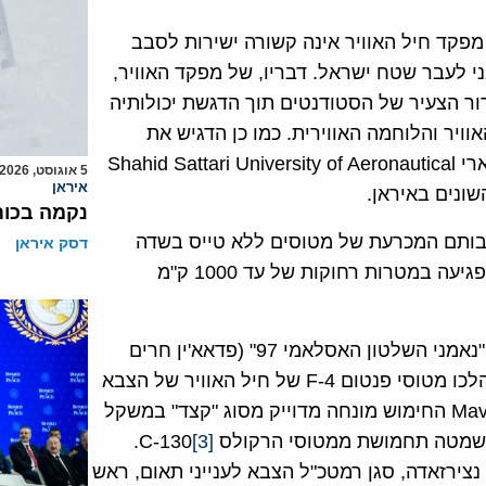
פקד חיל האוויר אינה קשורה ישירות לסבב
י לעבר שטח ישראל. דבריו, של מפקד האוויר,
ר הצעיר של הסטודנטים תוך הדגשת יכולותיה
יר והלוחמה האווירית. כמו כן הדגיש את
חשיבות לימודי האוויר והמדעים באוניברסיטת השהיד סתארי Shahid Sattari University of Aeronautical
5 אוגוסט, 2026
איראן
נקמה בכות
יבותם המכרעת של מטוסים ללא טייס בשדה
דסק איראן
הקרב האווירי העתידי ואמר כי חיל האוויר האיראני נערך לפגיעה במטרות רחוקות של עד 1000 ק"מ
הוא שבח את הסטודנטים על השתלבותם בתרגיל האווירי "נאמני השלטון האסלאמי 97" (פדאא'ין חרים
וליאת 97") האחרון שהתקיים 11-13 ינואר באצפהאן. במהלכו מטוסי פנטום F-4 של חיל האוויר של הצבא
האיראני (IRIAF) ערכו ניסוי בטילי אוויר-קרקע מסוג Maverick החימוש מונחה מדוייק מסוג "קצד" במשקל
מטה תחמושת ממטוסי הרקולס C-130
[3]
.
צירזאדה, סגן רמטכ"ל הצבא לענייני תאום, ראש