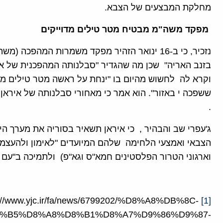
מחלקת המבצעים של הצבא.
מפקד משה"מ מבטיח מטר טילים מדוייקים
נזכיר, כי ב-16 ינואר הזהיר מפקד משמרות המהפ
בזנב האריה" שכן מה שהגדיר "סבלנותה המהפכנית של אי
וקרא לה לחשוש מהיום בו "ינחת על ראשה מטר טילים מו
ששפכה י באזור". הוא אמר כי מאחורי סבלנותה של איראן ע
.
ג'עפרי שב והבהיר , כי איראן תשאיר בסוריה את מערך ה
הצבאי ואמצעי הלחימה שלהם המיועדים "לאימון ולהעצמ
וארגוני הטרור הפלסטינים חמא"ס וגא"פ) ולתמיכה ב"עם 
s://www.yjc.ir/fa/news/6799202/%D8%A8%DB%8C-
[1]
%B5%D8%A8%D8%B1%D8%A7%D9%86%D9%87-