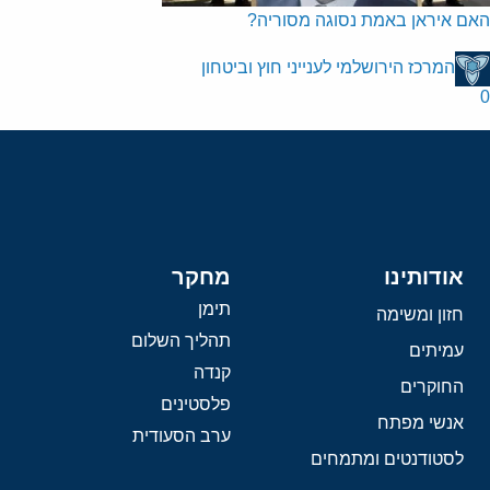
האם איראן באמת נסוגה מסוריה?
המרכז הירושלמי לענייני חוץ וביטחון
0
אודותינו
מחקר
תימן
חזון ומשימה
תהליך השלום
עמיתים
קנדה
החוקרים
פלסטינים
אנשי מפתח
ערב הסעודית
לסטודנטים ומתמחים