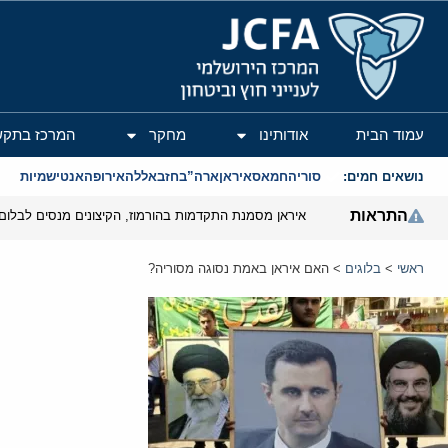
המרכז הירושלמי לענייני חוץ וביטחון
עמוד הבית
אודותינו
מחקר
המרכז בתקש
נושאים חמים:
סוריה
חמאס
איראן
ארה”ב
חזבאללה
אירופה
אנטישמיות
התראות
איראן מסמנת התקדמות בהורמוז, הקיצונים מנסים לבלום
ראשי
>
בלוגים
>
האם איראן באמת נסוגה מסוריה?