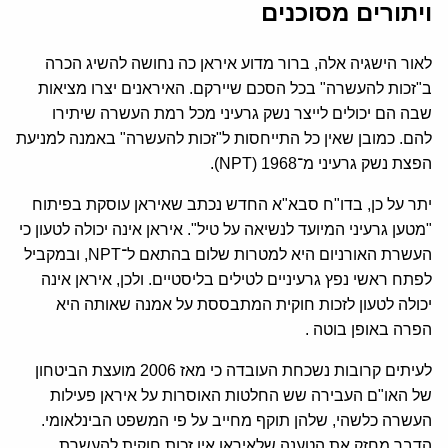
ויתורים מסוכנים
לאור הישגיה אלה, ברור מדוע איראן כה נחושה להשיג הכרה
ב"זכות להעשרה" בכל הסכם שיירקם. האיראנים יצרו מציאות
שבה הם יכולים לייצר נשק גרעיני מכל רמת העשרה שיתירו
להם. כמובן שאין כל התייחסות ל"זכות להעשרה" באמנה למניעת
הפצת נשק גרעיני מ־1968 (NPT).
יתר על כן, בדו"ח סבא"א החדש נכתב שאיראן עוסקת בפיתוח
"מטען גרעיני המיועד לנשיאה על טיל". איראן אינה יכולה לטעון כי
העשרת האורניום היא למטרות שלום בהתאם ל־NPT, ובמקביל
לפתח ראשי נפץ גרעיניים לטילים בליסטיים. ולכן, איראן אינה
יכולה לטעון לזכות חוקית המתבססת על אמנה שאותה היא
הפרה באופן בוטה .
לעיתים קרובות נשכחת העובדה כי מאז 2006 מועצת הביטחון
של האו"ם העבירה שש החלטות האוסרות על איראן פעילות
העשרה כלשהי, שלהן תוקף מחייב על פי המשפט הבינלאומי.
הדבר מחזק את הטענה שלאיראן אין זכות חוקית להעשרת