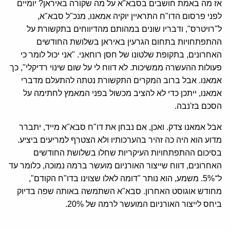
אז מה באמת חושבים בסבא"א על מה שקורה באיראן? יומיים
לפני פרסום הדו"ח התראיין יוקיה אמאנו, מנכ"ל סבא"א,
ל"רויטרס", ודבריו שונים במהותם מהדיווחים בתקשורת על
ההתפתחויות בתחום הגרעין באיראן בשלושת החודשים
האחרונים, בתקופת שלטונו של חסן רוחאני. "אני יכול לומר כי
פעולות ההעשרה ממשיכות. לא דווח לי על שום שינוי רדיקלי", כך
אמאנו. אבל ברוב המקרים התקשורת נטתה להתעלם מדברי
אמאנו, ייתכן כדי לא להציב מכשול בפני המאמץ לחתימה על
הסכם בז'נבה.
אבל אמאנו צדק. ואכן, אם נבחן את דו"ח סבא"א מייד, יתברר
מדוע הוא היה כה זהיר בהערכותיו ולא הצטרף למריעים ביציע.
בסיכום ההתפתחויות העיקריות שחלו בשלושת החודשים
האחרונים, דווח שייצור האורניום מועשר ברמה נמוכה, כלומר עד
ל־5%. משמע, הוא נותר "דומה לאלו שצוינו בדו"ח הקודם",
מחודש אוגוסט האחרון. סבא"א השתמשה באותה שפה בדיוק
ביחס לייצור האורניום המועשר לרמה של 20%.