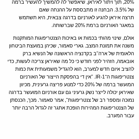
20%, תוך ויתור לאיראן, שיאפשר לה להמשיך להעשיר ברמה
של 3.5%. הבחנה זו מתבססת על ההנחה שאם
תרצה איראן להגיע לאורניום בדרגה צבאית, היא תשתמש
במאגר האורניום ברמת 20% שברשותה.
אולם, שינוי מהותי בכמות או באיכות הצנטריפוגות המותקנות
משנה את תמונת המצב. גארי סאמור, שכיהן במועצת הביטחון
הלאומית של ארה"ב בקדנציה הראשונה של הנשיא ברק
אובאמה, הזהיר לפני חודש כי כל מה שאיראן צריכה לעשות, כדי
להציב איום חדש למערב, הוא להגדיל משמעותית את כמות
צנטריפוגות ה־IR-1. "אין די בהפסקת הייצור של האורניום
המועשר ברמה של 20% כדי למנוע פריצה גרעינית, מכיוון
שאיראן יכולה לייצר נשק גרעיני גם עם אורניום המועשר בדרגה
נמוכה ומספר רב של צנטריפוגות", אמר סאמור. מכך, הכנסתן
של הצנטריפוגות המהירות הופכת אתגר זה לגדול הרבה יותר
עבור המערב.