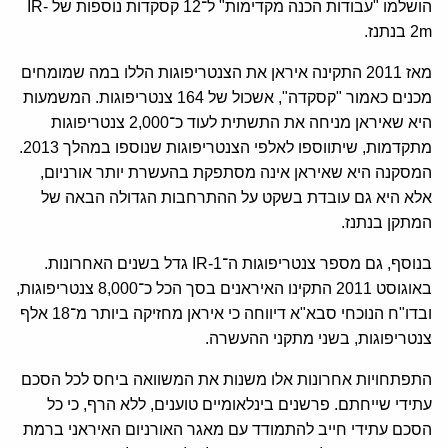
הושלמו "עבודות הכנה מקדימות" ל־12 קסקדות נוספות של IR-
2m בנתנז.
מאז 2011 התקינה איראן את הצנטריפוגות הללו במה שמומחים
מכנים כאמור "קסקדה", אשכול של 164 צנטריפוגות. המשמעות
היא שאיראן מניחה את התשתית לעוד כ־2,000 צנטריפוגות
מתקדמות, שיתווספו לאלפי הצנטריפוגות שנוספו במהלך 2013.
המסקנה היא שאיראן אינה מסתפקת בהעשרת יותר אורניום,
אלא היא גם עובדת בשקט על ההתרחבות הגדולה הבאה של
המתקן בנתנז.
בנוסף, גם מספר צנטריפוגות ה־IR-1 גדל בשנים האחרונות.
באוגוסט 2011 התקינו האיראנים בסך הכל כ־8,000 צנטריפוגות,
ובדו"ח הנוכחי סבא"א דיווחה כי איראן מחזיקה ביותר מ־18 אלף
צנטריפוגות, בשני מתקני ההעשרה.
התפתחויות אחרונות אלו משנות את המשוואה ביחס לכל הסכם
עתידי שייחתם. פרשנים בינלאומיים טוענים, ללא הרף, כי כל
הסכם עתידי חייב להתמודד עם מאגר האורניום האיראני ברמת