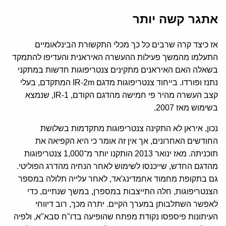
אתגר קשה יותר
אז כיצד קרה שרבים כל כך מכלי התקשורת הבינלאומיים
התעלמו מהמשך פעילות ההעשרה האיראנית והעדיפו להתמקד
בשאלה האם האיראנים מתקינים צנטריפוגות חדשות במתקני
נתנז ופורדו. בייחוד צנטריפוגות מדגם IR-2m המתקדם, בעלי
קצב העשרה מהיר פי חמישה מהדגם הקודם, IR-1, שנמצא
בשימוש מאז 2007.
נכון, איראן לא התקינה צנטריפוגות מתקדמות בשלושת
החודשים האחרונים, אך אין זה אומר כי היא הקפיאה את
תוכניתה. מאז ינואר 2013 הותקנו יותר מ־1,000 צנטריפוגות
מהדגם החדש, שייכנסו לשימוש לאחר הנחיה מהדרג הפוליטי.
גם בתקופת מחמוד אחמדינג'אד, לאחר עלייה תלולה במספר
הצנטריפוגות, חלה התייצבות במספרן, במשך שנתיים, כדי
לאפשר השתלבותן במערך הקיים. יתרה מכך, רוב דיווחי
העיתונות פיספסו נקודת מפתח שהופיעה בדו"ח סבא"א, ולפיה