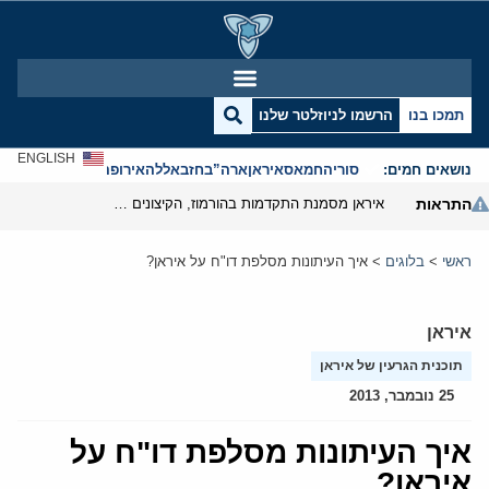
תמכו בנו
הרשמו לניוזלטר שלנו
ENGLISH
נושאים חמים:
סוריה
חמאס
איראן
ארה”ב
חזבאללה
אירופה
אנטישמיות
התראות
איראן מסמנת התקדמות בהורמוז, הקיצונים מנסים לבלום
ראשי
>
בלוגים
>
איך העיתונות מסלפת דו"ח על איראן?
איראן
תוכנית הגרעין של איראן
25 נובמבר, 2013
איך העיתונות מסלפת דו"ח על
איראן?