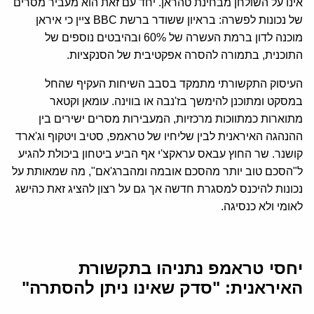
אינו על השולחן מבחינת טהראן. יחד עם זאת הוא מעביר מסרים
של נכונות לפשרה: בראיון ששודר ברשת BBC ציין כי איראן
מוכנה לדון ברמת העשרה של 60% ובהיבטים נוספים של
התוכנית, בתמורה להסרה אפקטיבית של הסנקציות.
העיסוק התקשורתי מתמקד בסבב השיחות העקיף שהחל
במסקט ומתוכנן להימשך בז'נבה או בווינה. עומאן וקטאר
מתוארות כמתווכות מרכזיות, המעבירות מסרים ישירים בין
ההנהגה האיראנית לבין שליחיו של טראמפ, סטיב ויטקוף וג'ארד
קושנר. שר החוץ עבאס עראקצ'י אף הביע ביטחון ביכולת להגיע
ל"הסכם טוב יותר מהסכם אובמה ומהברג'אם", מה שמאותת על
נכונות להיכנס למסגרת חדשה אך גם על רצון להציג זאת כהישג
לאומי ולא כנסיגה.
יחסי טראמפ נתניהו בתקשורת
האיראנית: "סדק שאינו ניתן להסתרה
"