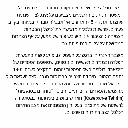
המצב הכלכלי ממשיך להיות נקודת התורפה המרכזית של
המשטר. הנתונים הרשמיים מצביעים על אינפלציה שנתית
שחצתה את רף 45 האחוזים ועל אבטלה גוברת, במיוחד בקרב
צעירים. פרשנות כלכלית מדגישה את "כישלון הבטחות
הצמיחה": הציבור אינו חש בשיפור של ממש, על אף הצהרות
הממשלה על עלייה בנתוני התוצר.
משבר האנרגיה, בדגש על חשמל וגז, פוגע קשות בתעשיית
הפלדה ובמגזרים תעשייתיים נוספים, שסופגים הפסדים של
מיליארדי דולרים בשל הפסקות יזומות. התקציב לשנת 1405
נתפס כמסוכן: הירידה הצפויה בהכנסות הנפט, לצד העלאת נטל
המס על שכבות חלשות ועל המעמד הבינוני, מעוררות חשש
מהעמקת הפערים החברתיים. הביטוי "סוחרים בסנקציות"
(Kaseban-e Tahrim) חוזר שוב ושוב בעיתונות, כמטאפורה
לרשתות של מתווכים ובעלי הון הממנפים את מצב החירום
הכלכלי לצבירת רווחים פרטיים.