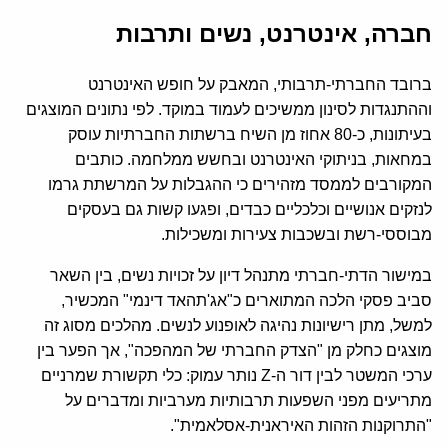
חברה
,
אינטרנט
,
נשים ותרבות
ברובד החברתי-תרבותי, המאבק על חופש האינטרנט
וההתנגדות לסינון ממשיכים לעמוד במוקד. לפי נתונים המוצגים
בעיתונות, כ-80 אחוז מן השיח ברשתות החברתיות עוסק
במחאות, בניתוקי האינטרנט ובחשש ממלחמה. כותבים
המקורבים לממסד מזהירים כי ההגבלות על המרשתת גרמו
לנזקים אנושיים וכלכליים כבדים, ופגעו קשות גם בעסקים
מבוססי-רשת ובשכבות צעירות ומשכילות.
במישור הדתי-חברתי מתנהל דיון על זכויות נשים, בין השאר
סביב פסקי הלכה המתוארים כ"אג'תהאד דינמי" המכשיר,
למשל, מתן רישיונות נהיגה לאופנוע לנשים. מהלכים מסוג זה
מוצגים כחלק מן "הצדק החברתי של המהפכה", אך הפער בין
ערכי המשטר לבין דור ה-Z נותר עמוק: כלי תקשורת שמרניים
מתריעים מפני השפעות תרבותיות מערביות ומדברים על
"התרוקנות הזהות האיראנית-אסלאמית".