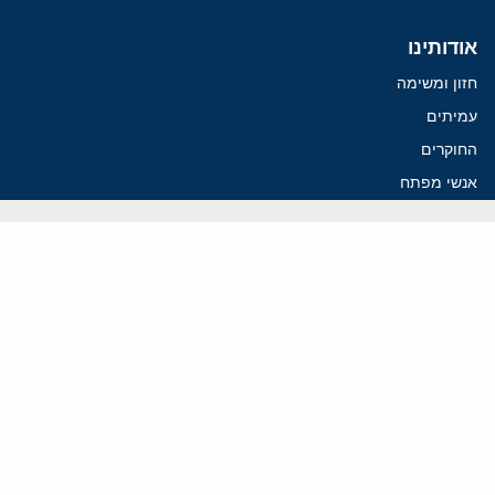
אודותינו
חזון ומשימה
עמיתים
החוקרים
אנשי מפתח
לסטודנטים ומתמחים
מחקר
תימן
תוניסיה
תהליך השלום
רוסיה
קנדה
קטאר
פלסטינים
ערבי ישראל