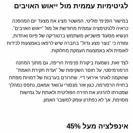
לגיטימיות עממית מול ייאוש האויבים
במישור הפנימי פוליטי, המשטר מציג את מצעד יום המהפכה
כראיה ללגיטימציה עממית מחודשת אל מול "ייאוש האויבים".
הנשיא מסעוד פזשכיאן משתמש ברטוריקה של פיוס ואחדות,
ומודה כי "נוצר פצע גדול" בחברה שיש לרפאו באמצעות לכידות
לאומית ולא באמצעות העמקת מחלוקות.
לצד זאת, נשמעת ביקורת פנימית חריפה, גם מתוך המחנה
הרפורמיסטי, על חוסר השקיפות של "ועדת חקירת האמת"
שהוקמה לאחר אירועי דיי. שחרורם בערבות של דמויות מפתח
בחזית הרפורמה, כגון אזר מנסורי וג'וואד אמאם, נתפס כמהלך
שמטרתו להרגיע את הזירה הפוליטית ולאותת על גמישות
מסוימת, אך לא כפתרון עומק למשבר האמון.
אינפלציה מעל 45%