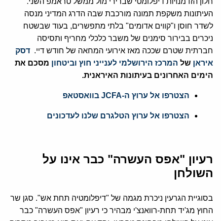
חלון הזדמנויות דיפלומטי שברירי מול ממשל טראמפ השני.
העיתונות משקפת תמונה מורכבת שבה הדרג המדיני מנסה
לשדר חוסן ו"קווים אדומים" בלתי מתפשרים, בעוד שבשטח
ניכרים בבירור סימנים של משבר כלכלי מחריף ותסיסה
חברתית שטרם שככה מאז אירועי המחאה של חודש דיי.
דסק
איראן
של
המרכז הירושלמי לענייני חוץ וביטחון
מסכם את
הימים האחרונים בעיתונות האיראנית.
הצטרפו אל ערוץ ה-JCFA בוואסטאפ
הצטרפו אל ערוץ הטלגרם שלנו לעדכונים
רעיון "אפס העשרה" כבר אינו על
השולחן
בסוגיית הגרעין ניכרת מגמה של "דיפלומטיה תחת אש". סגן שר
החוץ מג'יד תחת-רוואנצ'י מבהיר כי רעיון "אפס העשרה" כבר