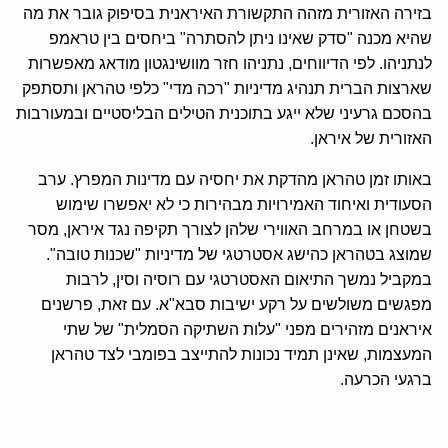
בזירה האזורית מזהה התקשורת האיראנית בסיפוק גובר את מה
שהיא מכנה "סדק שאינו ניתן להסתרה" ביחסים בין טראמפ
לנתניהו. לפי הדיווחים, נתניהו חזר מוושינגטון מודאג מאפשרות
שארצות הברית תנהיג מדיניות "רכה מדי" כלפי טהראן ותסתפק
בהסכם גרעיני שלא ייגע בתוכנית הטילים הבליסטיים ובמעורבות
האזורית של איראן.
באותו זמן טהראן מהדקת את יחסיה עם מדינות המפרץ. ערב
הסעודית ואיחוד האמירויות מבהירות כי לא יאפשרו שימוש
בשטחן או במרחב האווירי שלהן לצורך תקיפה נגד איראן, מסר
שמוצג בטהראן כהישג אסטרטגי של מדיניות "שכנות טובה".
במקביל נמשך התיאום האסטרטגי עם רוסיה וסין, לרבות
מפגשים משולשים על רקע ישיבות סבא"א. עם זאת, פרשנים
איראנים מזהירים מפני "עלות השתיקה הסמלית" של שתי
המעצמות, שאינן תמיד נכונות להתייצב בפומבי לצד טהראן
ברגעי הכרעה.