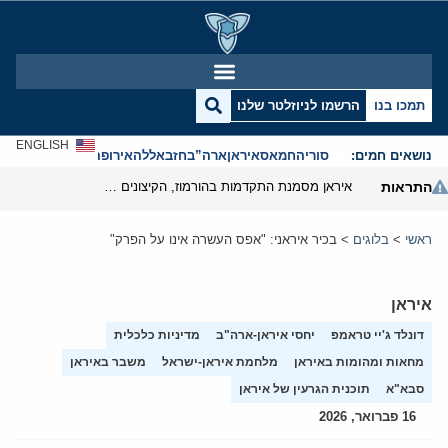
תמכו בנו
הרשמו לניוזלטר שלנו
ENGLISH
נושאים חמים:
סוריה
חמאס
איראן
ארה”ב
חזבאללה
אירופה
אנטישמיות
התראות
איראן מסמנת התקדמות בהורמוז, הקיצונים מנסים לבלום
ראשי
>
בלוגים
>
בכיר איראני: "אפס העשרה אינו על הפרק"
איראן
דונלד ג'יי טראמפ
יחסי איראן-ארה"ב
מדיניות כלכלית
מחאות ומהומות באיראן
מלחמת איראן-ישראל
משבר באיראן
סבא"א
תוכנית הגרעין של איראן
16 פברואר, 2026