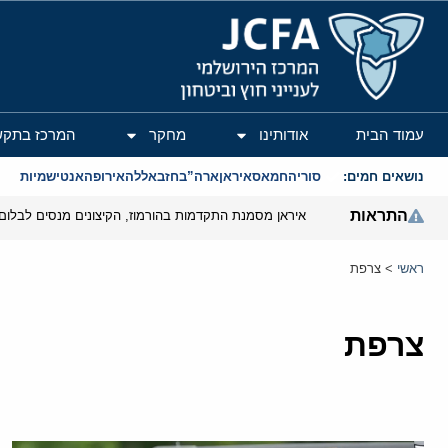
המרכז הירושלמי לענייני חוץ וביטחון
עמוד הבית
אודותינו
מחקר
המרכז בתקש
נושאים חמים:
סוריה
חמאס
איראן
ארה”ב
חזבאללה
אירופה
אנטישמיות
התראות
איראן מסמנת התקדמות בהורמוז, הקיצונים מנסים לבלום
ראשי
>
צרפת
צרפת