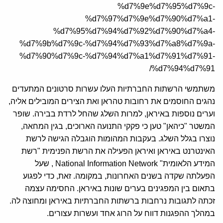
%d7%9e%d7%95%d7%9c-
%d7%97%d7%9e%d7%90%d7%a1-
%d7%95%d7%94%d7%92%d7%90%d7%a4-
%d7%9b%d7%9c-%d7%94%d7%93%d7%a8%d7%9a-
%d7%90%d7%9c-%d7%94%d7%a1%d7%91%d7%91-
%d7%94%d7%91/
משתמשי הרשתות החברתיות העלו עשרות סרטונים המתעדים
נהגים החוסמים את רחובות טהראן ואת הצירים המובילים אליה,
וערים נוספות באיראן, למרות השלג שהחל לרדת בבירה. שופר
המשטר "כיהאן" טען כי פקקי התנועה הארוכים, בגין המחאה,
נוצרו בגלל השלג. בעקבות המהומות הוגבלה הגישה לרשת
האינטרנט באיראן ואיראן הפעילה את הרשת הפנימית "רשת
המידע הלאומית" National Information Network , שעל
הפעלתה שקדה בשנים האחרונות, במקומה. זאת, כדי לפגוע
בתאום בין המפגינים בערים שונות באיראן. החסימה עצמה
זכתה לתגובות נרחבות ברשתות החברתיות באיראן ומחוצה לה.
במהלך ההפגנות דווח על הרוג אחד ועשרות עצורים.