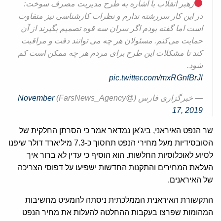
رهبر انقلاب با اشاره به طرح مدیریت مصرف سوخت:
در این کار سررشته ندارم و نظرات کارشناسی نیز متفاوت
است اما گفته بودم اگر سران سه قوه تصمیم بگیرند از آن
حمایت می‌کنم. مسئولان هر چه می توانند دقت و مراقبت
کند تا مشکلات این طرح برای مردم هر چه ممکن است کم
شود.
pic.twitter.com/mxRGnfBrJl
— خبرگزاری فارس (@FarsNews_Agency)
November
17, 2019
שר הנפט האיראני, ביג'אן נמדאר אמר כי הסרתן החלקית של
הסובסידיות מעל מחירי הנפט תחסוך כ-7.3 מיליארד דולר שיפנו
לסיוע לאוכלוסיות החלשות. הוא הוסיף כי עדין לא ברור איך
העלאת המחירים והתקנות החדשות ישפיעו על דפוסי הצריכה
של האיראנים.
התקשורת האיראנית הממלכתית ניסתה להמעיט מחשיבות
המהומות שפרצו בעקבות ההחלטה להעלות את מחיר הנפט