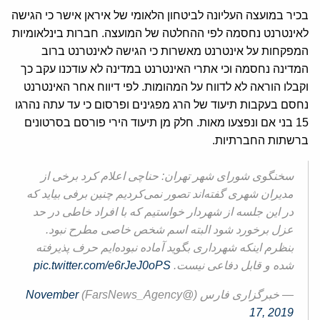
בכיר במועצה העליונה לביטחון הלאומי של איראן אישר כי הגישה
לאינטרנט נחסמה לפי ההחלטה של המועצה. חברות בינלאומיות
המפקחות על אינטרנט מאשרות כי הגישה לאינטרנט ברוב
המדינה נחסמה וכי אתרי האינטרנט במדינה לא עודכנו עקב כך
וקבלו הוראה לא לדווח על המהומות. לפי דיווח אחר האינטרנט
נחסם בעקבות תיעוד של הרג מפגינים ופרסום כי עד עתה נהרגו
15 בני אם ונפצעו מאות. חלק מן תיעוד הירי פורסם בסרטונים
ברשתות החברתיות.
سخنگوی شورای شهر تهران: حناچی اعلام کرد برخی از
مدیران شهری گفته‌اند تصور نمی‌کردیم چنین برفی بیاید که
در این جلسه از شهردار خواستیم که با افراد خاطی در حد
عزل برخورد شود البته اسم شخص خاصی مطرح نبود.
بنظرم اینکه شهرداری بگوید آماده نبوده‌ایم حرف پذیرفته
شده و قابل دفاعی نیست.
pic.twitter.com/e6rJeJ0oPS
— خبرگزاری فارس (@FarsNews_Agency)
November
17, 2019