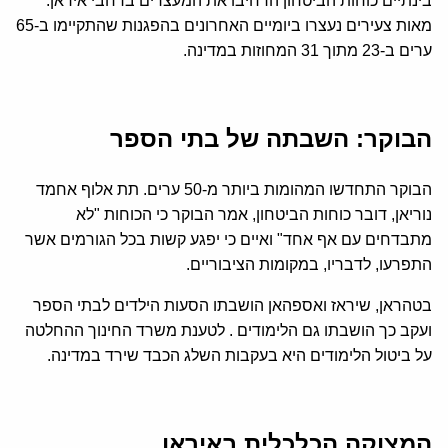
בינתיים כוחות הביטחון הרחיבו את המעצרים ברחבי איראן.
מאות צעירים נעצרו ביומיים האחרונים בהפגנות שהתקיימו ב-65
ערים ב-23 מתוך 31 המחוזות במדינה.
הבוקר: השבתה של בתי הספר
הבוקר התחדשו המהומות ביותר מ-50 ערים. תת אלוף אחמד
נוריאן, דובר כוחות הביטחון, אמר הבוקר כי הכוחות "לא
מתבדחים עם אף אחד" ואיים כי יפגע קשות בכל הגורמים אשר
התפרעו, לדבריו, במקומות הציבוריים.
בטהראן, שיראז ואספהאן הושבתו הסעות הילדים לבתי הספר
ועקב כך הושבתו גם הלימודים . לטענת משרד החינוך ההחלטה
על ביטול הלימודים היא בעקבות השלג הכבד שירד במדינה.
המצוקה הכלכלית באיראן