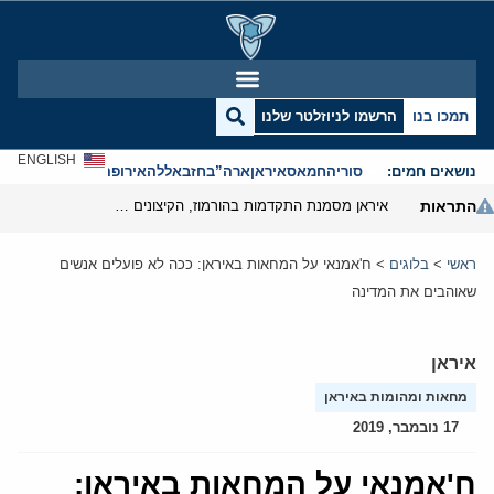
תמכו בנו
הרשמו לניוזלטר שלנו
ENGLISH
נושאים חמים:
סוריה
חמאס
איראן
ארה”ב
חזבאללה
אירופה
אנטישמיות
התראות
איראן מסמנת התקדמות בהורמוז, הקיצונים מנסים לבלום
ראשי
>
בלוגים
>
ח'אמנאי על המחאות באיראן: ככה לא פועלים אנשים
שאוהבים את המדינה
איראן
מחאות ומהומות באיראן
17 נובמבר, 2019
ח'אמנאי על המחאות באיראן: