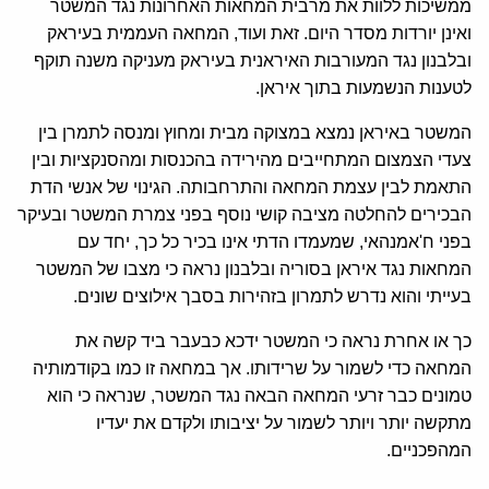
ממשיכות ללוות את מרבית המחאות האחרונות נגד המשטר
ואינן יורדות מסדר היום. זאת ועוד, המחאה העממית בעיראק
ובלבנון נגד המעורבות האיראנית בעיראק מעניקה משנה תוקף
לטענות הנשמעות בתוך איראן.
המשטר באיראן נמצא במצוקה מבית ומחוץ ומנסה לתמרן בין
צעדי הצמצום המתחייבים מהירידה בהכנסות ומהסנקציות ובין
התאמת לבין עצמת המחאה והתרחבותה. הגינוי של אנשי הדת
הבכירים להחלטה מציבה קושי נוסף בפני צמרת המשטר ובעיקר
בפני ח'אמנהאי, שמעמדו הדתי אינו בכיר כל כך, יחד עם
המחאות נגד איראן בסוריה ובלבנון נראה כי מצבו של המשטר
בעייתי והוא נדרש לתמרון בזהירות בסבך אילוצים שונים.
כך או אחרת נראה כי המשטר ידכא כבעבר ביד קשה את
המחאה כדי לשמור על שרידותו. אך במחאה זו כמו בקודמותיה
טמונים כבר זרעי המחאה הבאה נגד המשטר, שנראה כי הוא
מתקשה יותר ויותר לשמור על יציבותו ולקדם את יעדיו
המהפכניים.