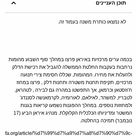
תוכן העניינים
לא נמצאו כותרת משנה בעמוד זה.
בכמה ערים מרכזיות באיראן פרצו במהלך סוף השבוע מהומות
נרחבות בעקבות החלטת הממשלה להגביל את רכישת הדלק
ולהעלות את מחירו. המהומות, שכללו חסימת צירי תנועה
מרכזיים, תקיפת תחנות משטרה ותחנות דלק , פרצו במחוז
ח'וזסטאן וכרמאן, אך התפשטו במהרה גם לבירה , לטהראן,
לטבריז, למשהד, לאילאם, לאורומיה, לקרמאנשה לסננדג'
ולמחוזות נוספים. במהלך ההפגנות נשמעו קריאות בגנות
המשטר ומדיניותו הכלכלית הקלוקלת. מנהיג איראן הביע (17
נובמבר) תמיכה בהחלטה.
/he.jcfa.org/article/%d7%99%d7%a9%d7%a8%d7%90%d7%9c-