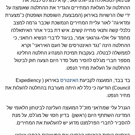
עט'מא) לטפאללה צפי-גלפיגאני, קרא למג'לס לבטל את
ההחלטה על העלאת המחירים והגדיר את ההחלטה שאומצה על
ידי שלו הרשויות באיראן (המבצעת, השופטת ושופטת) כ"מצערת
ומדאיגה" לאור עליית המחירים הנמשכת שכבר גרמה למצב
כלכלי קשה ותנאי מחייה קשים. איש דת בכיר אחר האיתאללה
מחמד עלי אלוי-גורגאני אמר, בניגוד לדברי הנשיא רוחאני, כי
ההחלטה הינה "נגד האינטרסים של העם האיראני" וקרא
לממשלה לבטלה. בעקבות תמיכת המנהיג החלטה החליטו
מספר חברי מג'לס להסיר מעל סדר היום הצעה חוק לביטול
ההחלטה על העלאת מחיר הנפט.
בד בבד, המועצה לקביעת
האינטרס
באיראן ( Expediency
Council) הודיעה כי כלל לא היתה מעורבת בהחלטה להעלות את
מחיר הנפט.
הגנרל עלי שמח'אני מזכ"ל המועצה העליונה לביטחון הלאומי של
המדינה השתתף היום (ראשון) בדיון חסוי של מג'לס, על מנת
להסביר לחברי הפרלמנט מדוע יש להעלאות את המחירים.