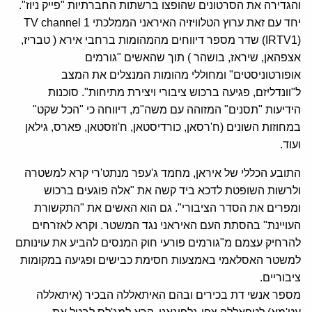
והגדירה את הסרטונים שהופצו ברשתות החברתיות "פייק ניוז".
יחד עם זאת ערוץ הטלוויזיה האיראני הממלכתי TV channel 1
(IRTV1) שדר מספר דיווחים מהמהומות ברחבי אירא ( טבריז,
אצפהאן, שיראז, בושהר ) תוך שהאשים "גורמים
אופורטוניסטים" ומחוללי מהומות המנצלים את המצב
ל"וונדליזם, פגיעה ברכוש ציבורי ויצירת מתיחות". סוכנות
הידיעות "תסנים" המזוהה עם משה"מ, דיווחה כי "הכל שקט"
במחוזות השונים (ח'רסאן, כורדיסטאן, ח'וזסטאן, פארס, גילאן
ועוד.
התובע הכללי של איראן, מחמד ג'עפר מנתט'רי קרא למשטרה
ולרשות השופטת לדכא ביד קשה את "אלה פוגעים ברכוש
ומפרים את הסדר הציבורי". גם הוא האשים את "התקשורת
העויינת" בהסתת העם האיראני נגד המשטר. וקרא לאזרחים
להרחיק עצמם מ"גורמים פורעי חוק המנסים להביע את עוינותם
למשטר האסלאמי באמצעות חסימת כבישים ופגיעה במקומות
ציבוריים.
מספר אנשי דת בכירים ובהם האיתאללה הבכיר (איתאללה