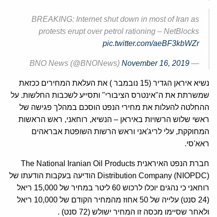
BREAKING: Internet shut down in most of Iran as
protests erupt over petrol rationing – NetBlocks
pic.twitter.com/aeBF3kbWZr
November 16, 2019
— BNO News (@BNONews)
נשיא איראן הגדיר (15 נובמבר ) את העלאת המחירים ככזאת
שמשרתת את ה"אינטרס הציבורי" ותסייע לשכבות החלשות. על
ההחלטה להעלות את מחירי הנפט הוסכם במהלך פגישה של
ראשי שלוש הרשויות באיראן – הנשיא, רוחאני, ראש הראשות
המחוקקת, עלי לריג'אני וראש הרשות השופטת אבראהים
ראא'סי.
חברת הנפט האיראנית The National Iranian Oil Products
Distribution Company (NIOPDC) הודיעה בעקבות הודעתו של
רוחאני כי נהגים יוכלו לרכוש 60 ליטר במחיר של 15,000 ריאל
(24 סנט) עלייה של 50 אחוז מהמחיר הקודם של 10,000 ריאל
ולאחר שסיימו מכסה זו המחיר ישולש (72 סנט) .