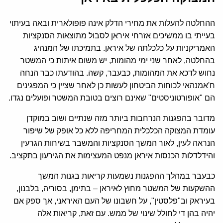
ההחלטה להעלות את מחירי הדלק אינה פופולארית ובאה בעיתוי
בעייתי בו ממשיכים אזרחי איראן לסבול מתוצאות הסנקציות
האמריקניות על כלכלתה של איראן. בתמיכתו של המנהיג
בהחלטה, לאחר שני ימי מהומות, יש משום איתות כי המשטר
נחוש לדכא את המהומות, כבעבר, קשה. בהודעתו כבר הנחה
ח'אמנהאי לכוחות הביטחון לעשות כן לאחר שציין כי המפגינים
הם "אופורטוניסטים" שאינם רוצים בטובת המשטר ופועלים נגדו.
מדובר בהפגנות הנרחבות ביותר מזה שנתיים ושוב במוקדן
עומדת המצוקה הכלכלית המחריפה ללא כל אופק של שיפור
הנראה לעין, לאור המשך הסנקציות והמשבר בשיחות הגרעין
והידלדלות הכנסות איראן מנפט המעצימות את הגירעון בתקציב.
כבעבר במהלך ההפגנות נשמעות קריאות בגנות המשך
ההשקעות של המשטר מחוץ לאיראן – בתימן, בסוריה, בלבנון,
בעיראק וב"פלסטין", על חשבונו של העם האיראני, אך ספק אם
יהיה בהן די לחולל שינוי של ממש. עם זאת, קריאות אלה