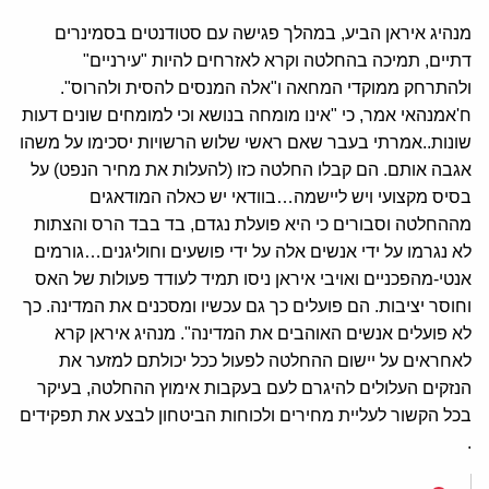
מנהיג איראן הביע, במהלך פגישה עם סטודנטים בסמינרים
דתיים, תמיכה בהחלטה וקרא לאזרחים להיות "עירניים"
ולהתרחק ממוקדי המחאה ו"אלה המנסים להסית ולהרוס".
ח'אמנהאי אמר, כי "אינו מומחה בנושא וכי למומחים שונים דעות
שונות..אמרתי בעבר שאם ראשי שלוש הרשויות יסכימו על משהו
אגבה אותם. הם קבלו החלטה כזו (להעלות את מחיר הנפט) על
בסיס מקצועי ויש ליישמה…בוודאי יש כאלה המודאגים
מההחלטה וסבורים כי היא פועלת נגדם, בד בבד הרס והצתות
לא נגרמו על ידי אנשים אלה על ידי פושעים וחוליגנים…גורמים
אנטי-מהפכניים ואויבי איראן ניסו תמיד לעודד פעולות של האס
וחוסר יציבות. הם פועלים כך גם עכשיו ומסכנים את המדינה. כך
לא פועלים אנשים האוהבים את המדינה". מנהיג איראן קרא
לאחראים על יישום ההחלטה לפעול ככל יכולתם למזער את
הנזקים העלולים להיגרם לעם בעקבות אימוץ ההחלטה, בעיקר
בכל הקשור לעליית מחירים ולכוחות הביטחון לבצע את תפקידים
.