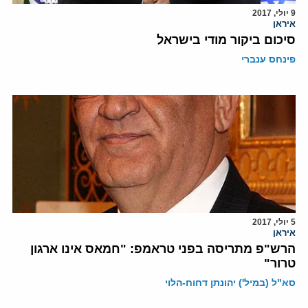
9 יולי, 2017
איראן
סיכום ביקור מודי בישראל
פינחס ענברי
5 יולי, 2017
איראן
הרש"פ מתריסה בפני טראמפ: "חמאס אינו ארגון
טרור"
סא"ל (במיל') יהונתן דחוח-הלוי