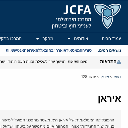
המרכז הירושלמי לענייני חוץ וביטחון
עמוד הבית
אודותינו
מחקר
המרכז בתקש
נושאים חמים:
סוריה
חמאס
איראן
ארה”ב
חזבאללה
אירופה
אנטישמיות
התראות
נאום השואות: המשך ישיר לשלילת זכויות העם היהודי וישר
ראשי
>
איראן
>
עמוד 128
איראן
הרפובליקה האסלאמית של איראן היא משטר מהפכני הפועל לערעור היצ
בניית “ציר התנגדות” אזורי, המהווה איום מתמשך על ביטחון ישראל וה