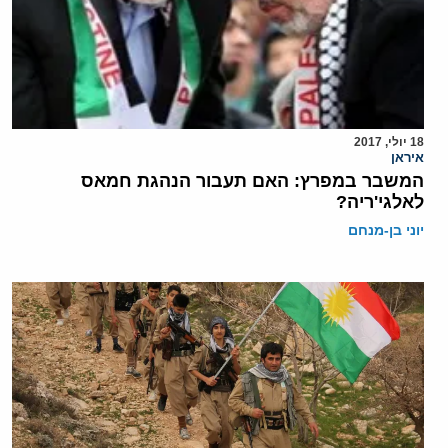
18 יולי, 2017
איראן
המשבר במפרץ: האם תעבור הנהגת חמאס
לאלגי'ריה?
יוני בן-מנחם