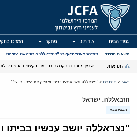
המרכז הירושלמי לענייני חוץ וביטחון
עמוד הבית
אודותינו
מחקר
המרכז בתקש
נושאים חמים:
סוריה
חמאס
איראן
ארה”ב
חזבאללה
אירופה
אנטישמיות
התראות
איראן מסמנת התקדמות בהורמוז, הקיצונים מנסים לבלום
ראשי
>
סרטונים
>
"נצראללה יושב עכשיו בביתו ומחזיק את הצלעות שלו"
חזבאללה
,
ישראל
מבצע צבאי
"נצראללה יושב עכשיו בביתו ו