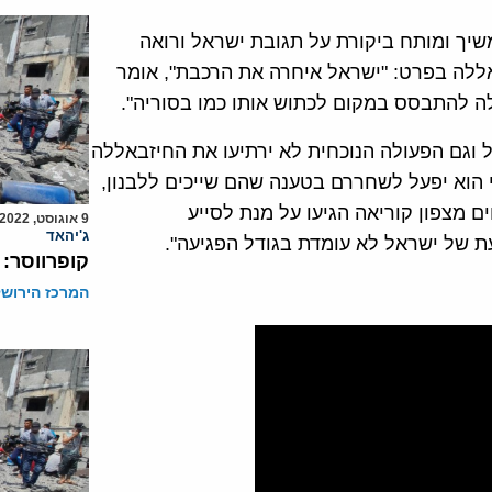
שיך ומותח ביקורת על תגובת ישראל ורואה
ללה בפרט: "ישראל איחרה את הרכבת", אומר
 וגם הפעולה הנוכחית לא ירתיעו את החיזבאללה
באללה מצהיר כי הוא יפעל לשחררם בטענה שהם שייכים ללבנון,
2 ישנן ידיעות כי מומחים מצפון קוריאה הגיעו על מנת לסייע
9 אוגוסט, 2022
ג'יהאד
עת של ישראל לא עומדת בגודל הפגיעה".
קופרווסר: 
המרכז הירושל