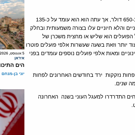
עד לפני 7 חודשים, השכר הממוצע של הפקידים עמד על כ-650 דולר, אך עתה הוא הוא עומד על כ-135
יים והלא חיוניים עלו בצורה משמעותית ובחלק
מ-300%. שכרם החודשי של הפועלים הוא שליש או מחצית משכרן של
וד יותר וזאת בשעה שעשרות אלפי פועלים פוטרו
ניים ומאות אלפי פועלים נוספים עומדים בפני
5 אוגוסט, 2026
איראן
הים התיכון
יוני בן-מנחם
חות נזקקות ירד בחודשים האחרונים לפחות
אחרונים של ממשלת איראן, כ-35% מהאזרחים התדרדרו למעגל העוני בשנה האחרונה