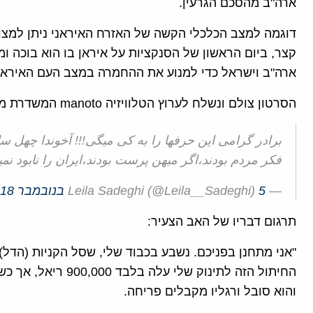
ארה"ב מהסכם הגרעין.
דוגמה למצב הכלכלי הקשה של האזרח האיראני ניתן למצו
קצר, ביום הראשון של הסנקציות על איראן בו הוא בוכה 
ארה"ב וישראל כדי למנוע את ההחמרה במצב העם האיראני
הסרטון צולם ונשלח לערוץ הטלוויזיה manoto המשדרת מלונדון לאיראן.
برادر گرامی این حرفها را به کی میگی!!! آخوندا چهل ساله
فکر مردم بودند،اگر میهن پرست بودند،ایران را نابود نم
— Leila Sadeghi (@Leila__Sadeghi)
5 בנובמבר 2018
תרגום דבריו של האב הצעיר:
החיתול הזה לתינוק שלי
והוא סובל ורגליו מקבלים פריחה.