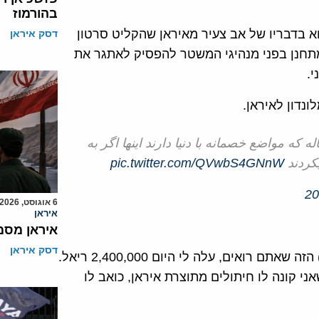
בהורמוז
א בדבריו של אב צעיר מאיראן שהקליט סרטון
דסק איראן
ומתחנן בפני מנהיגי המשטר להפסיק לאתגר את
.
 که مواضع خصمانه با دنیا دارند اینها اگر به
یکردند
pic.twitter.com/QVwbS4GNnW
6 אוגוסט, 2026
איראן
איראן מסמ
דסק איראן
"אני מתחנן בפניכם. נשבע בכבוד שלי, שסל הקניות (הדל) הזה שאתם רואים, עלה לי היום 2,400,000 ריאל.
 עלה בלבד 900,000 ריאל, אך כשאני קונה לו חיתולים מתוצרת איראן, כואב לו