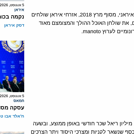
5 אוגוסט, 2026
איראן
בחודשים האחרונים, בייחוד מאז התדרדרות ערך הריאל האיראני, מסוף מרץ 2018, אזרחי איראן שולחים
נקמה בכות
, את שולחן האוכל ההולך והמצומצם מאוד
דסק איראן
 לערוץ manoto.
5 אוגוסט, 2026
חמאס
עסקה מסוכ
ח'אלד אבו ט
זאת בשעה שפקידים וכוחות הביטחון ומורים מקבלים 200 מיליון ריאל שכר חודשי באופן ממוצע, ובשעה
, הכסף שנשאר לקניות ומצרכי היסוד ויתר הצרכים