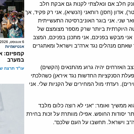
יונק חלב אם ונאלצתי לקנות גם אבקת חלב
יג המשטר), אדון (חסן) רוחאני (הנשיא), אני רק פקיד, אך
ואר שני. אני בוגר האוניברסיטה התעשייתית
יטה היוקרתית ביותר שרק מספר מצומצם של
אני מבקש בפניכם, אני מתכנן בפניכם, המצב
6 אוגוסט, 2026
שאתם מנהלים נגד ארה"ב וישראל ומאתגרים
אנטישמיות
קמפיזם: א
במערב
ב האזרחים יהיה גרוע מהתנאים (הקשים)
עו"ד תרצה שו
הפעלת הסנקציות החדשות נגד איראן) כשהלכתי
ירים). רעדתי מול המחירים של הקניות שלי. אני
 ממשיך ואומר: "אני לא רוצה כלום מלבד
ר יסודות החופש. אפילו מוותרת על זכות בחירת
"ב וישראל. תחשבו על העם שלכם".