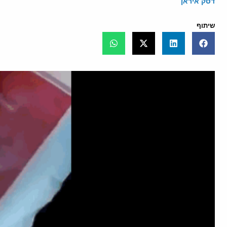
דסק איראן
שיתוף