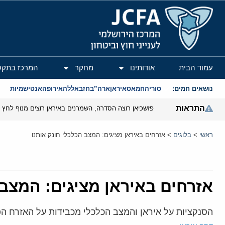
המרכז הירושלמי לענייני חוץ וביטחון
עמוד הבית
אודותינו
מחקר
המרכז בתקש
נושאים חמים:
סוריה
חמאס
איראן
ארה”ב
חזבאללה
אירופה
אנטישמיות
התראות
פזשכיאן רוצה הסדרה, השמרנים באיראן רוצים מנוף לחץ ב
ראשי
>
בלוגים
>
אזרחים באיראן מציגים: המצב הכלכלי חונק אותנו
אזרחים באיראן מציגים: המצב 
הסנקציות על איראן והמצב הכלכלי מכבידות על האזרח הפש