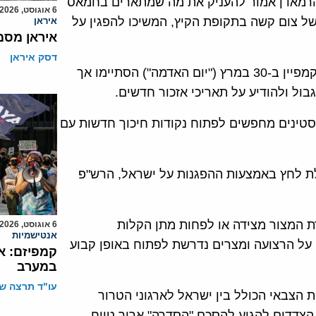
הרמאדן אמור להעניק את מה שמתארים בחמאס
6 אוגוסט, 2026
ל צום קשה בתקופת הקיץ, המשיכו להפגין על
איראן
איראן מסמ
דסק איראן
תאריכי האזכור שעליהם הכריזה הנהגת חמאס מתחילת הקמפיין ב-30 במרץ ("יום האדמה") הסתיימו אך
ל ולהודיע על תאריכי אזכור חדשים.
ב-13 ביוני כי הפלגים הפלסטינים מחפשים לפתוח נקודות חיכוך חדשות עם
לת לחץ באמצעות ההפגנות על ישראל, הרש"פ
 המצור מצידה או לפחות מתן הקלות
6 אוגוסט, 2026
אנטישמיות
ל הרצועה ומצרים נדרשת לפתוח באופן קבוע
קמפיזם: א
במערב
עו"ד תרצה שו
 הצבאי הכולל בין ישראל לארגוני הטרור
ת הצדדים להגיע להסכם "הסדרה" ארוך טווח.