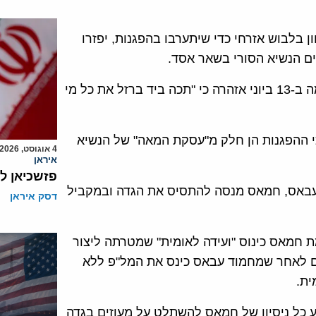
 בלבוש אזרחי כדי שיתערבו בהפגנות, יפזרו
ם הנשיא הסורי בשאר אסד.
גם תנועת פת"ח נזעקה כדי לשמור על הנהגתה, היא פרסמה ב-13 ביוני אזהרה כי "תכה ביד ברזל את כל מי
כי ההפגנות הן חלק מ"עסקת המאה" של הנשיא
4 אוגוסט, 2026
איראן
פזשכיאן ל
עבאס, חמאס מנסה להתסיס את הגדה ובמקביל
דסק איראן
י עיד אלפיטר יוזמת חמאס כינוס "ועידה לאומית" שמטרתה ליצור
ם לאחר שמחמוד עבאס כינס את המל"פ ללא
ית.
 כל ניסיון של חמאס להשתלט על מעוזים בגדה