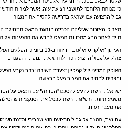
שלטון עבאס בסכנה? חג עיד אלפיטר המסיים את חודש 
כ" מנוחת הלוחם" לתושבי רצועת עזה, אשר למרות חודש ש
גבול הרצועה עם ישראל בדרישה להסיר את המצור.
מייד לאחר החג מתכוונת חמאס לחדש את ההפגנות על הגבו
העיתון "אלקודס אלערבי" דיווח 
צה"ל על גבול הרצועה כדי לחדש את תנופת ההפגנות.
האופק המדיני של קמפיין "צעדת השיבה" כבר נקבע-הפע
ומצרים להסיר את המצור מעל הרצועה.
ישראל נדרשת להגיע להסכם "הסדרה" עם חמאס על הסרת
משמעותיות, הרש"פ נדרשת לבטל את הסנקציות שהטילה ע
את מעבר רפיח.
עם זאת, המצב על גבול הרצועה הוא שברירי וסכנת העימות
הפלסטינים עדיין גבוהה, ייתכן כי רק עימות כזה ידחוף א