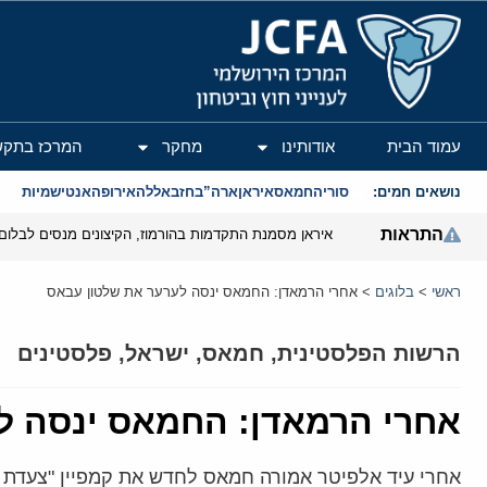
המרכז הירושלמי לענייני חוץ וביטחון
עמוד הבית
אודותינו
מחקר
המרכז בתקש
נושאים חמים:
סוריה
חמאס
איראן
ארה”ב
חזבאללה
אירופה
אנטישמיות
התראות
איראן מסמנת התקדמות בהורמוז, הקיצונים מנסים לבלום
ראשי
>
בלוגים
>
אחרי הרמאדן: החמאס ינסה לערער את שלטון עבאס
הרשות הפלסטינית
,
חמאס
,
ישראל
,
פלסטינים
אחרי הרמאדן: החמאס ינסה ל
אחרי עיד אלפיטר אמורה חמאס לחדש את קמפיין "צעדת 