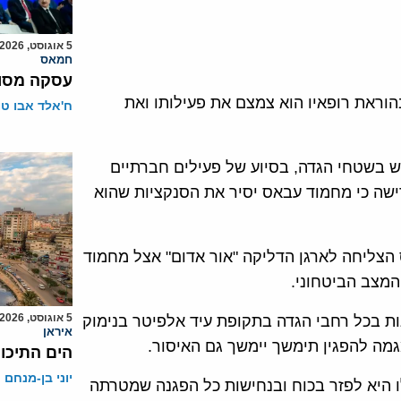
5 אוגוסט, 2026
חמאס
עסקה מסוכ
הוראת רופאיו הוא צמצם את פעילותו ואת
ח'אלד אבו ט
 בשטחי הגדה, בסיוע של פעילים חברתיים
רישה כי מחמוד עבאס יסיר את הסנקציות שהוא
צליחה לארגן הדליקה "אור אדום" אצל מחמוד
מצב הביטחוני.
5 אוגוסט, 2026
 למנוע הפגנות בכל רחבי הגדה בתקופת עיד אלפיטר בנימוק
איראן
מה להפגין תימשך יימשך גם האיסור.
הים התיכון
יוני בן-מנחם
ו היא לפזר בכוח ובנחישות כל הפגנה שמטרתה