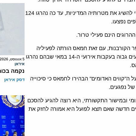
הנהגת חמאס מוכנה לשלם בהרבה קורבנות מבני עמה כדי להשיג את מטרותיה המדיניות, עד כה נהרגו 124
ים נפצעו.
ר הקורבנות, עם זאת חמאס הורתה לפעיליה
לצמצם את ההתקרבות לגדר הגבול כדי למנוע מספר נפגעים גבוה בעקבות אירועי ה-14 במאי שבהם נהרגו
5 אוגוסט, 2026
איראן
נקמה בכות
 ה"קווים האדומים" הבהירו לחמאס כי סיכוייה
דסק איראן
של נפגעים.
י ובמישור התקשורתי, היא רוצה להגיע להסכם
יים חדשה שאם תצא לפועל היא אמורה לחזק את