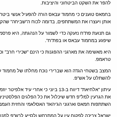
להפר את השקט הביטחוני והיציבות.
בחמאס טוענים כי מחמוד עבאס הורה להפעיל אנשי ביטחון
אותן ויעצרו את המשתתפים, בדומה לכוח ה"שביחה" שהקי
שיפגע במחמוד עבאס או בפת"ח".
היא מאשימה את מארגני ההפגנות כי הינם "שכירי חרב" ו
טראמפ.
המצב בשטחי הגדה הוא שברירי נוכח מחלתו של מחמוד 
להשתלט על אש"פ.
עיתון "אלחיאת" דיווח ב-13 ביוני כי אחר
את הגרעין למל"פ חדש שיכלול את כל הפלגים הפלסטיני
השתתפות חמאס וארגוני הג'יהאד האסלאמי והחזית העממ
ישראל צריכה לפקוח עין על המתרחש ולסייע לרש"פ למנוע