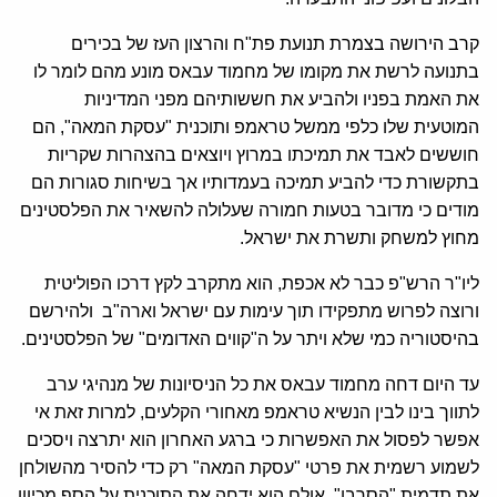
קרב הירושה בצמרת תנועת פת"ח והרצון העז של בכירים
בתנועה לרשת את מקומו של מחמוד עבאס מונע מהם לומר לו
את האמת בפניו ולהביע את חששותיהם מפני המדיניות
המוטעית שלו כלפי ממשל טראמפ ותוכנית "עסקת המאה", הם
חוששים לאבד את תמיכתו במרוץ ויוצאים בהצהרות שקריות
בתקשורת כדי להביע תמיכה בעמדותיו אך בשיחות סגורות הם
מודים כי מדובר בטעות חמורה שעלולה להשאיר את הפלסטינים
מחוץ למשחק ותשרת את ישראל.
ליו"ר הרש"פ כבר לא אכפת, הוא מתקרב לקץ דרכו הפוליטית
ורוצה לפרוש מתפקידו תוך עימות עם ישראל וארה"ב ולהירשם
בהיסטוריה כמי שלא ויתר על ה"קווים האדומים" של הפלסטינים.
עד היום דחה מחמוד עבאס את כל הניסיונות של מנהיגי ערב
לתווך בינו לבין הנשיא טראמפ מאחורי הקלעים, למרות זאת אי
אפשר לפסול את האפשרות כי ברגע האחרון הוא יתרצה ויסכים
לשמוע רשמית את פרטי "עסקת המאה" רק כדי להסיר מהשולחן
את תדמית "הסרבן", אולם הוא ידחה את התוכנית על הסף מכיוון