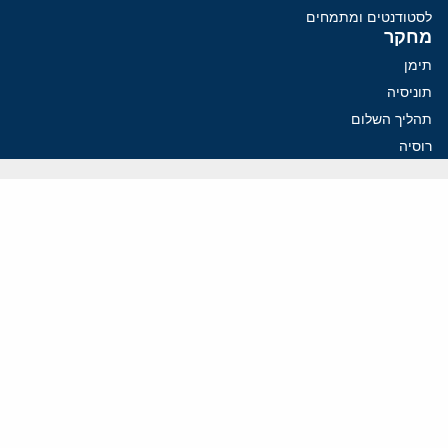
לסטודנטים ומתמחים
מחקר
תימן
תוניסיה
תהליך השלום
רוסיה
קנדה
קטאר
פלסטינים
ערבי ישראל
ערב הסעודית
עיראק
פרסומים אחרונים
איראן מסמנת התקדמות בהורמוז, הקיצונים מנסים לבלום
קמפיזם: איך דוקטרינה קומוניסטית עיצבה את היחס לישראל במערב
נקמה בכותרות, הסכם בחדרים: איראן מתקרבת לפתיחת הורמוז
עסקה מסוכנת: מועצת השלום של טראמפ וחמאס