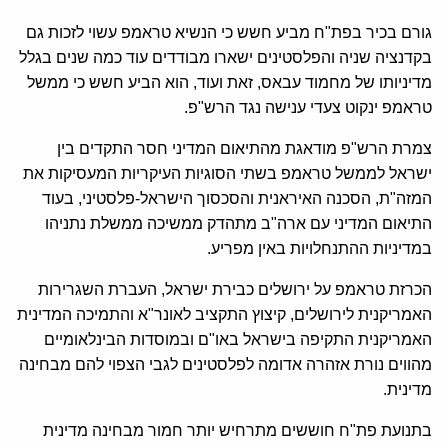
גורם בכיר בפת"ח מביע חשש כי הנשיא טראמפ עשוי לזכות גם
בקדנציה שניה והפלסטינים ישארו מבודדים עוד כמה שנים בגלל
מדיניותו של מחמוד עבאס, זאת ועוד, הוא הביע חשש כי ממשל
טראמפ ינקוט צעדי ענישה נגד הרש"פ.
צמרת הרש"פ מודאגת מהתיאום המדיני חסר התקדים בין
ישראל לממשל טראמפ בשתי הסוגיות העיקריות המעסיקות את
המזה"ת, הסכנה האיראנית והסכסוך הישראל-פלסטיני, בעוד
התיאום המדיני עם ארה"ב מתהדק ממשיכה ממשלת נתניהו
במדיניות ההתנחלויות באין מפריע.
הכרזת טראמפ על ירושלים כבירת ישראל, העברת השגרירות
האמריקנית לירושלים, קיצוץ התקציב לאונר"א והתמיכה המדינית
האמריקנית התקיפה בישראל באו"ם ובמוסדות הבינלאומיים
מהווים נורת אזהרה אדומה לפלסטינים לגבי הצפוי להם מבחינה
מדינית.
בתנועת פת"ח חוששים מתרחיש יותר חמור מבחינה מדינית