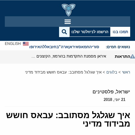
תמכו בנו
הרשמו לניוזלטר שלנו
ENGLISH
נושאים חמים:
סוריה
חמאס
איראן
ארה”ב
חזבאללה
אירופה
אנטישמיות
התראות
איראן מסמנת התקדמות בהורמוז, הקיצונים מנסים לבלום
ראשי
>
בלוגים
>
איך שגלגל מסתובב: עבאס חושש מבידוד מדיני
ישראל
,
פלסטינים
21 יוני, 2018
איך שגלגל מסתובב: עבאס חושש
מבידוד מדיני