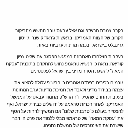
בקרב צמרת הרש"פ וגם אצל עבאס גובר החשש מהביקור
הקרוב של הצוות האמריקני בראשות ג'ראד קושנר וג'ייסון
גרינבלט בישראל ובכמה מדינות ערביות באזור.
בעקבות הצלחתו האחרונה במפגש הפסגה עם שליט צפון
קוריאה, נראה כי הנשיא טראמפ נחוש להתקדם בתוכנית "עסקת
המאה" להשגת הסדר מדיני בין ישראל לפלסטינים.
גורמים בכירים בפת"ח אומרים כי הרש"פ עלולה למצוא את
עצמה בבידוד מדיני ולאבד את תמיכת מדינות ערב המתונות,
בעקבות החרם שהטיל יו"ר הרש"פ מחמוד עבאס על הממשל
האמריקני לאחר הכרזת טראמפ על ירושלים כבירת ישראל, ואף
להצטייר בעולם כ"סרבנית שלום" אם תמשיך לדחות על הסף
את "עסקת המאה" של טראמפ מבלי ללמוד את פרטיה, דבר
שישרת את האינטרסים של ממשלת נתניהו.