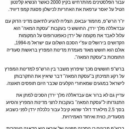
עבור הפלסטינים מהתרחיש בקיץ 2000 כאשר הנשיא קלינטון
הטיל על יאסר ערפאת את האחריות לכישלון פסגת קמפ דיוויד.
יו"ר הרש"פ, מחמוד עבאס, הצליח להגיע לתיאום מדיני הדוק עם
עבדאללה מלך ירדן, החושש כי בעקבות "עסקת המאה" הוא
עלול לאבד את מקומה של ירדן כאפוטרופוס על המקומות
הקדושים בירושלים עפ"י הסכם השלום עם ישראל מ-1994,
אולם הוא חושש מאוד מעמדת מדינות המפרץ בראשות סעודיה
התומכות ב"עסקת המאה".
ברש"פ חוששים מכך שיפרוץ משבר בין הרש"פ למדינות המפרץ
על רקע תמיכתן ב"עסקת המאה" דבר שיאיץ את התקרבותן
לישראל במגעים שמאחורי הקלעים שכבר היום תופסים תאוצה.
עדיין גם לא ברור אם עבדאללה מלך ירדן הסכים למתן את
התנגדותו ל"עסקת המאה" בעקבות לחצי מדינות המפרץ והסיוע
בסך 2.5 מילארד דולר שהוא קיבל עבור כלכלת ירדן לפני כשבוע
מסעודיה, כווית ואיחוד האמירויות.
ברש"פ מבינים כי הסכנה מפניה של איראן היא הדאגה העיקרית