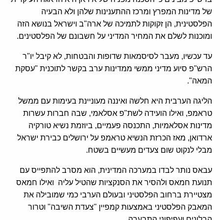
של מדינות המפרץ ומרכז ההתענינות שלהן ולא הבעיה
הפלסטינית, הן זקוקות לתמיכה של ארה"ב וישראל בנושא הזה
ומוכנות לשלם את המחיר המדיני על חשבונם של הפלסטינים.
עד עכשיו, מעבר לסיסמאות שדופות והבטחות, לא קיבל יו"ר
הרש"פ סיוע מדיני ממשי ממדינות ערב בקשר לתוכנית "עסקת
המאה".
הליגה הערבית היא חלשה ואיננה מעוניינת בעימות עם ממשל
טראמפ, ואילו הועידה לשת"פ אסלאמי, שבה חברות עשרות
מדינות אסלאמיות, התכנסה פעמיים, ביוזמת נשיא טורקיה
ארדואן, מאז הכרזת הנשיא טראמפ על ירושלים כבירת ישראל
מבלי לנקוט שום צעדים מעשיים בשטח.
עבאס נותר לבדו במערכה המדינית, הוא מסרב להתפייס עם
תנועת חמאס ולהסיר את הסנקציות שהטיל עליה ואילו חמאס
מצטיירת ברחוב הפלסטיני ובעולם הערבי כמי שמובילה את
המאבק הפלסטיני באמצעות קמפיין "צעדת השיבה" וטרור
הבלונים ועפיפוני התבערה.