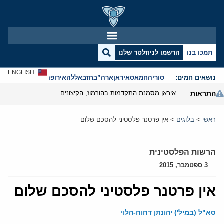
תמכו בנו
הרשמו לניוזלטר שלנו
ENGLISH
נושאים חמים:
סוריה
חמאס
איראן
ארה”ב
חזבאללה
אירופה
אנטישמיות
התראות
איראן מסמנת התקדמות בהורמוז, הקיצונים מנסים לבלום
ראשי
>
בלוגים
>
אין פרטנר פלסטיני להסכם שלום
הרשות הפלסטינית
3 ספטמבר, 2015
אין פרטנר פלסטיני להסכם שלום
סא"ל (במיל') יהונתן דחוח-הלוי