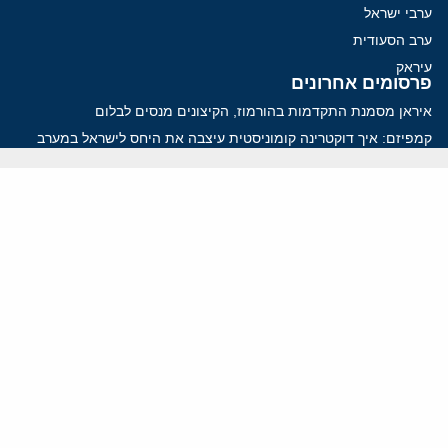
ערבי ישראל
ערב הסעודית
עיראק
פרסומים אחרונים
איראן מסמנת התקדמות בהורמוז, הקיצונים מנסים לבלום
קמפיזם: איך דוקטרינה קומוניסטית עיצבה את היחס לישראל במערב
נקמה בכותרות, הסכם בחדרים: איראן מתקרבת לפתיחת הורמוז
עסקה מסוכנת: מועצת השלום של טראמפ וחמאס
הים התיכון עשוי להיות החזית הבאה של איראן
ווידאו
YouTube
ארכיון שמע
הרצאות
המרכז הירושלמי לענייני חוץ וביטחון