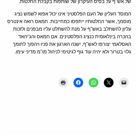
של אש"ף על בסיס העיקרון של שותפות בקבלת החלטות.
המוסד העליון של העם הפלסטיני אינו יכול אפוא לשמש נציג
מוסמך, אשר החלטותיו ייתפסו כמחייבות. חמאס רואה אינטרס
עליון להשתלב באש"ף על מנת להשתלט עליו מבפנים ולזכות
בהכרה בינלאומית כנציג הפלסטינים. אם חמאס והג'יהאד
האסלאמי יצורפו לאש"ף, ישנה הארגון את פניו ויהפוך לתומך
גלוי בטרור ולא יהיה עוד גוף לגיטימי לניהול מו"מ מדיני עימו.