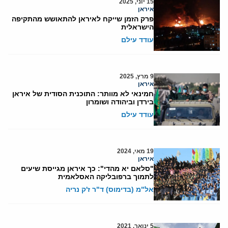
15 יוני, 2025
איראן
פרק הזמן שייקח לאיראן להתאושש מהתקיפה
הישראלית
עודד עילם
9 מרץ, 2025
איראן
חמינאי לא מוותר: התוכנית הסודית של איראן
בירדן וביהודה ושומרון
עודד עילם
19 מאי, 2024
איראן
"סלאם יא מהדי": כך איראן מגייסת שיעים
לתמוך ברפובליקה האסלאמית
אל"מ (בדימוס) ד"ר ז'ק נריה
5 ינואר, 2021