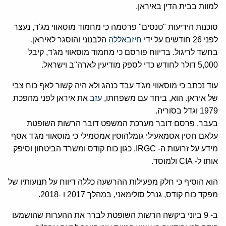
למוות בבית הדין באיראן.
סוכנות הידיעות "טנסים" פרסמה כי מחמוד מוסאווי מג'ד, נעצר
לפני 26 חודשים על ידי
חיזבאללה
הלבנוני והוסגר לאיראן,
בחשד לריגול. בדיווח פורסם כי מחמוד מוסאווי מג'ד, קיבל
5,000 דולר לחודש כדי לספק מודיעין לארה"ב וישראל.
עוד נכתב כי מוסאווי מג'ד עבד כנהג ולא היה קשור לאף כוח צבי
של איראן. הוא, ביחד עם משפחתו,
עזב
את איראן לפני מהפכת
1979 וגדל בסוריה.
בעבר, פרסם דובר מערכת המשפט דובר הרשות השופטת
עלאם חסין אסמאעילי גומלהוסין אמסמילי כי מוסאווי מג'ד אסף
מידע על זרועות ה- IRGC, כגון כוח קודס ומשרד הביטחון וסיפק
אותו ל- CIA ולמוסד.
הוא הוסיף כי חלק מפעילות ההרשעה כללה דיווח על תנועותיו של
מפקד כוח קודס, גנרל סולימאני, במהלך 2017 ו -2018.
ב- 9 ביוני ביקשה הרשות השופטת לברר את ההערות שהושמעו