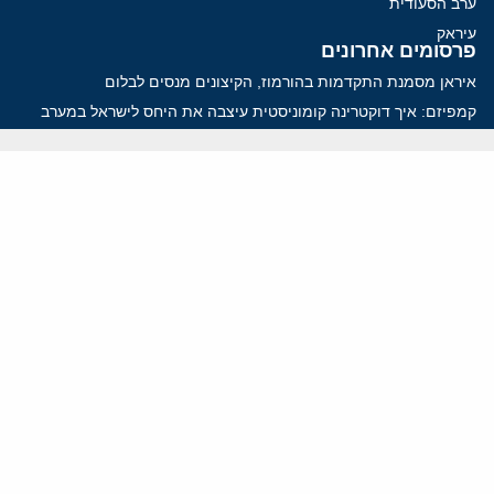
ערב הסעודית
עיראק
פרסומים אחרונים
איראן מסמנת התקדמות בהורמוז, הקיצונים מנסים לבלום
קמפיזם: איך דוקטרינה קומוניסטית עיצבה את היחס לישראל במערב
נקמה בכותרות, הסכם בחדרים: איראן מתקרבת לפתיחת הורמוז
עסקה מסוכנת: מועצת השלום של טראמפ וחמאס
הים התיכון עשוי להיות החזית הבאה של איראן
ווידאו
YouTube
ארכיון שמע
הרצאות
המרכז הירושלמי לענייני חוץ וביטחון
בית מילקן רחוב תל חי 13, ירושלים 9210717