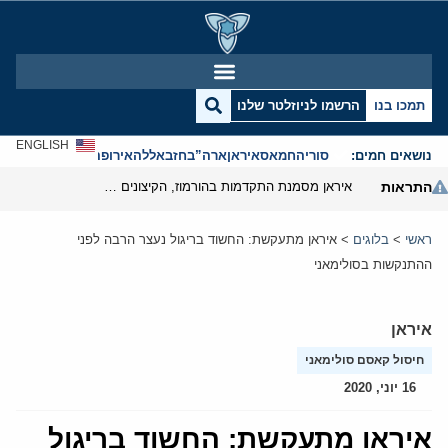
תמכו בנו
הרשמו לניוזלטר שלנו
ENGLISH
נושאים חמים:
סוריה
חמאס
איראן
ארה”ב
חזבאללה
אירופה
אנטישמיות
התראות
איראן מסמנת התקדמות בהורמוז, הקיצונים מנסים לבלום
ראשי
>
בלוגים
>
איראן מתעקשת: החשוד בריגול נעצר הרבה לפני
ההתנקשות בסולימאני
איראן
חיסול קאסם סולימאני
16 יוני, 2020
איראן מתעקשת: החשוד בריגול