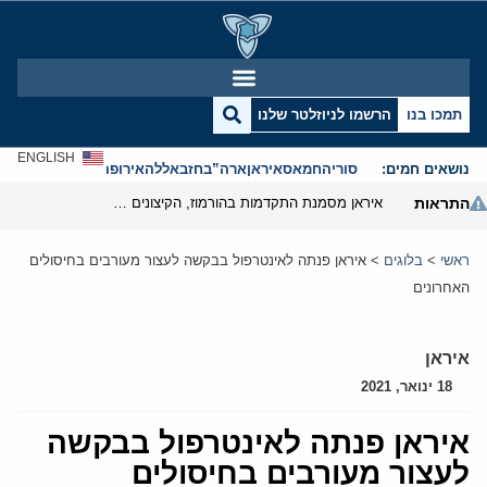
תמכו בנו
הרשמו לניוזלטר שלנו
ENGLISH
נושאים חמים:
סוריה
חמאס
איראן
ארה”ב
חזבאללה
אירופה
אנטישמיות
התראות
איראן מסמנת התקדמות בהורמוז, הקיצונים מנסים לבלום
ראשי
>
בלוגים
>
איראן פנתה לאינטרפול בבקשה לעצור מעורבים בחיסולים
האחרונים
איראן
18 ינואר, 2021
איראן פנתה לאינטרפול בבקשה
לעצור מעורבים בחיסולים