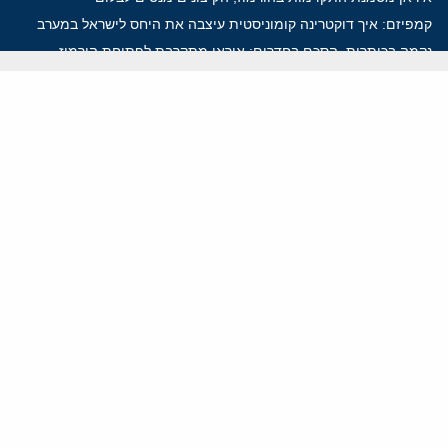
קמפיזם: איך דוקטרינה קומוניסטית עיצבה את היחס לישראל במערב
נקמה בכותרות, הסכם בחדרים: איראן מתקרבת לפתיחת הורמוז
עסקה מסוכנת: מועצת השלום של טראמפ וחמאס
הים התיכון עשוי להיות החזית הבאה של איראן
ווידאו
YouTube
ארכיון שמע
הרצאות
המרכז הירושלמי לענייני חוץ וביטחון
בית מילקן רחוב תל חי 13, ירושלים 9210717
info@jcpa.org
טל': 02-5619281
פקס: 02-5619112