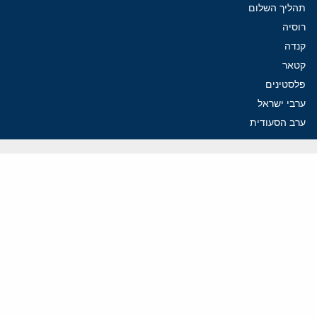
תהליך השלום
רוסיה
קנדה
קטאר
פלסטינים
ערבי ישראל
ערב הסעודית
עיראק
פרסומים אחרונים
נקמה בכותרות, הסכם בחדרים: איראן מתקרבת לפתיחת הורמוז
עסקה מסוכנת: מועצת השלום של טראמפ וחמאס
הים התיכון עשוי להיות החזית הבאה של איראן
פזשכיאן לא מתפטר: הורמוז והגרעין חושפים משטר ללא יציבות
איראן מציבה תנאים לשיחות: הורמוז תחילה, הגרעין רק בהמשך
ווידאו
YouTube
ארכיון שמע