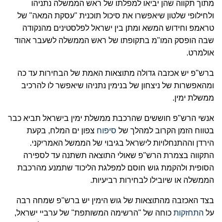
מתוך תקווה שהן יביאו למפלתו של ראש הממשלה נתניהו
ולחילופי שלטון שיאפשרו את סיכול תוכנית "עסקת המאה" של
טראמפ וחידוש המשא ומתן בין ישראל לפלסטינים מהנקודה
שבה הופסק המו"מ בתקופתו של ראש הממשלה לשעבר אהוד
אולמרט.
ברש"פ יש אכזבה גדולה מתוצאות האמת של הבחירות עד כה
ומהאפשרות של ניצחון של בנימין נתניהו שיאפשר לו להרכיב
ממשלת ימין.
אנשי הרש"פ חוששים שהרכבת ממשלת ימין בישראל תביא כבר
בטווח הזמן הקרוב למהלך של
סיפוח
צפון ים המלח, בקעת
הירדן וההתנחלויות לישראל בגיבוי של הממשל האמריקני.
התקווה בצמרת הרש"פ שאולי התוצאה תשתנה עד לספירה
הסופית ולהקמת גוש חוסם למפלגת הליכוד שתמנע מהרכבת
הממשלה או שיובילו לבחירות רביעיות.
בצד האכזבה מהתוצאות של גוש הימין יש ברש"פ שמחה רבה
על
התחזקות
כוחה של "הרשימה המשותפת" של ערביי ישראל,