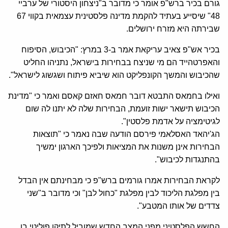
גורם בכיר ברש"פ אומר כי מדובר ב"ניצחון היסטורי של ערביי
48" שיסייע בעתיד להקמת מדינה פלסטינית עצמאית בקווי 67
שבירתה היא מזרח ירושלים.
בכיר אש"פ צאיב עריקאת אמר ב-3 במרץ: "הכיבוש, הסיפוח
והאפרטהייד הם מי שניצח בבחירות בישראל, נתניהו החליט
שהכיבוש והמשך הקונפליקט הוא שיביא פיתוח ושגשוג לישראל".
ואילו בחמאס התבטא דובר חמאס חאזם קאסם ואמר כי "מדינת
הכיבוש תישאר ישות זועמת, הבחירות שלה לא יתנו לה שום
לגיטימציה על אדמת פלסטין".
הג'יהאד האסלאמי פירסם הודעה שבה נאמר כי "תוצאות
הבחירות אינן משנות את המציאות ולפיכך הארגון ימשיך
בהתנגדות לכיבוש".
לקראת הבחירות אמרו גורמים ברש"פ כי מבחינתם אין הבדל
בין מפלגת הליכוד לבין מפלגת "כחול לבן" וכי מדובר ב"שני
צדדים של אותו המטבע".
החשש הפלסטיני מפני המצב החדש שמוביל לתיקו פוליטי בו