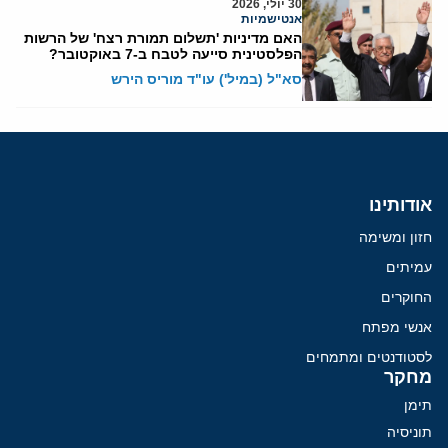
30 יולי, 2026
אנטישמיות
האם מדיניות 'תשלום תמורת רצח' של הרשות
הפלסטינית סייעה לטבח ב-7 באוקטובר?
סא"ל (במיל') עו"ד מוריס הירש
אודותינו
חזון ומשימה
עמיתים
החוקרים
אנשי מפתח
לסטודנטים ומתמחים
מחקר
תימן
תוניסיה