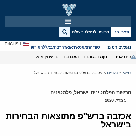
תמכו בנו
הרשמו לניוזלטר שלנו
ENGLISH
נושאים חמים:
סוריה
חמאס
איראן
ארה”ב
חזבאללה
אירופה
אנטישמיות
התראות
נקמה בכותרות, הסכם בחדרים: איראן מתקרבת לפתיחת הורמוז
ראשי
>
בלוגים
>
אכזבה ברש"פ מתוצאות הבחירות בישראל
הרשות הפלסטינית
,
ישראל
,
פלסטינים
5 מרץ, 2020
אכזבה ברש"פ מתוצאות הבחירות
בישראל