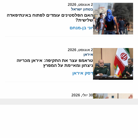
2 אוגוסט, 2026
בטחון ישראל
האם הפלסטינים עומדים לפתוח באינתיפאדה
שלישית?
יוני בן-מנחם
2 אוגוסט, 2026
איראן
טראמפ עצר את התקיפה: איראן מכריזה
ניצחון ומאיימת על המפרץ
דסק איראן
30 יולי, 2026
אנטישמיות
האם מדיניות 'תשלום תמורת רצח' של הרשות
הפלסטינית סייעה לטבח ב-7 באוקטובר?
סא"ל (במיל') עו"ד מוריס הירש