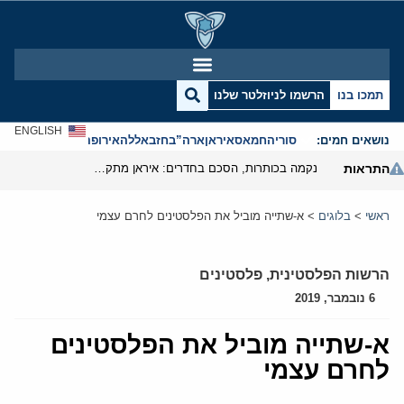
תמכו בנו
הרשמו לניוזלטר שלנו
ENGLISH
נושאים חמים:
סוריה
חמאס
איראן
ארה”ב
חזבאללה
אירופה
אנטישמיות
התראות
נקמה בכותרות, הסכם בחדרים: איראן מתקרבת לפתיחת הורמוז
ראשי
>
בלוגים
>
א-שתייה מוביל את הפלסטינים לחרם עצמי
הרשות הפלסטינית
,
פלסטינים
6 נובמבר, 2019
א-שתייה מוביל את הפלסטינים
לחרם עצמי