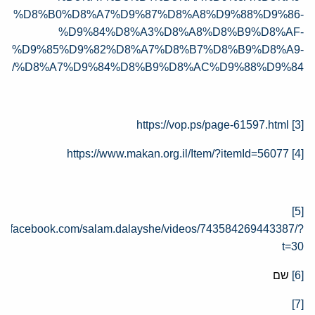
%D8%B0%D8%A7%D9%87%D8%A8%D9%88%D9%86-
%D9%84%D8%A3%D8%A8%D8%B9%D8%AF-
%D9%85%D9%82%D8%A7%D8%B7%D8%B9%D8%A9-
%D8%A7%D9%84%D8%B9%D8%AC%D9%88%D9%84/
https://vop.ps/page-61597.html
[3]
https://www.makan.org.il/Item/?itemId=56077
[4]
[5]
ww.facebook.com/salam.dalayshe/videos/743584269443387/?
t=30
[6]
שם
[7]