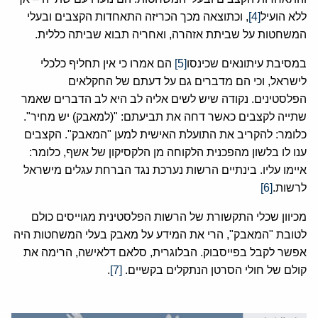
ללא הועיל
[4]
, וכתוצאה מכך הכריזה התאחדות הקצבים ובעלי
המשחטות על שביתת אזהרה, ואחריה תבוא שביתה כללית.
במסיבת עיתונאים שכינסו
[5]
הם אמרו כי אין תחליף כלכלי
לישראל, וכי הם מדברים גם על דעתם של החקלאים
הפלסטינים. נקודה שיש לשים אליה לב היא לב הדברים שאמר
שתייה לקצבים כאשר דחה את תביעתם: "(למאבק) יש מחיר".
כלומר: להקריב את התועלת האישית למען "המאבק". הקצבים
ענו לו בלשון מהפכנית הלקוחה מן הלקסיקון של אשף, כלומר:
איימו עליו. בינתיים הרשות נערכת נגד הברחת עגלים מישראל
לרשות.
[6]
מכיוון שכלי התקשורת של הרשות הפלסטינית מגוייסים כולם
לטובת "המאבק", הרי את המידע על מאבק בעלי המשחטות היה
אפשר לקבל בפייסבוק. הבלוגרית, סלאם דלאישה, הרימה את
קולם של חולי הסרטן הנתקלים בקשיים.
[7]
.