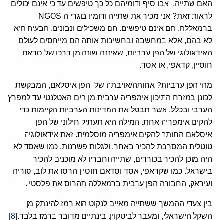
האם שתייה, אבו סיף ודומיהם כל כך טיפשים עד כי אינם יכולים
לראות זאת? אני מכיר את שתייה ודומיו בוגרי ה NGOS
ברמאללה. הם אינם טיפשים. הם משכילים ונבונים. הבעיה היא
לא בהם, אלא במחשבה ובחשיבות אותה הם מייחסים לעולם
האידאולוגי של הפן ערביות, שאיננה שונה מן דרכו של סדאם
חוסיין, קדאפי, או אסד.
מהי הפן ערביות? אחותה/אויבתה של הפן איסלאם, המבקשת
לכונן במזרח התיכון אימפריה ערבית מן הים האטלנטי עד למפרץ
הערבי ובכלל, אשר תבטל את המדינות הערביות הקיימות כדי
להקים אימפריה אחת. המילה היא תעתיק חילוני של הפן
איסלאם החותר להקים אימפריה מוסלמית. זאת אידאולוגיה
טוטלית המסרבת להכיר באחר, ולגלות פשרנות. כמו שאסד לא
היה מוכן להכיר בכורדים, שתייה וחבריו לא מוכנים להכיר
בישראל. כמו שקדאפי, אסד וסדאם חוסיין הרסו את לוב, סוריה
ועיראק, החבורה הפן ערבית ברמאללה תהרוס את פלסטין.
בין צעדי ההמשך ששתייה מאיים לנקוט הוא רמז להינתק מן
השקל הישראלי, ומעבר לביטקוין. בינתיים מדובר ברמז בלבד.
[8]