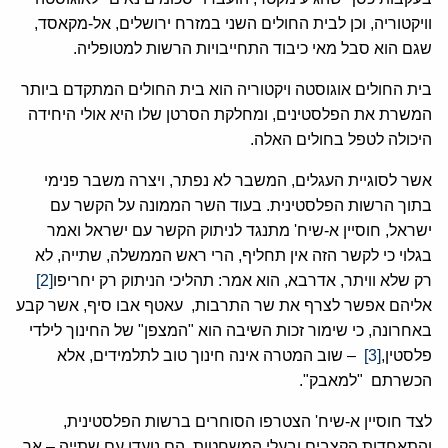
וויקטוריה, וכן לבית החולים השני במזרח ירושלים, אל-מקאסד,
שגם הוא סבל מאי כיבוד התחייבויות הרשות למטופליה.
בית החולים אוגוסטה ויקטוריה הוא בית החולים המתקדם ביותר
המשרת את הפלסטינים, ומחלקת הסרטן שלו היא אולי היחידה
היכולה לטפל בחולים האלה.
אשר לסוגיית העגלים, המשבר לא נפתר, ויצרה משבר פנימי
בתוך הרשות הפלסטינית. בעוד השר הממונה על הקשר עם
ישראל, חוסיין א-שיח' מתנגד לניתוק הקשר עם ישראל ואמר
בגלוי כי לקשר הזה אין תחליף, הרי ראש הממשלה, שתייה, לא
רק שלא וויתר, אדרבא, הוא אמר: תהליכי הניתוק רק יחריפו
[2]
אליהם אפשר לצרף את שר התרבות, עאטף אבו סיף, אשר קבע
באחרונה, כי שימור זכות השיבה הוא "המצפן" של החינוך לילדי
פלסטין,
[3]
– שוב המטרה אינה חינוך טוב לתלמידים, אלא
הכשרתם "למאבק".
לצד חוסיין א-שיח' הצטרפו הסוחרים ברשות הפלסטינית,
והתאחדות הקצבים ובעלי המשחטות. הם נועדו עם שתייה – אך