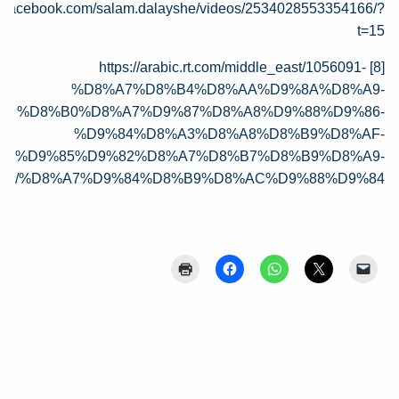
w.facebook.com/salam.dalayshe/videos/2534028553354166/?
t=15
https://arabic.rt.com/middle_east/1056091-
[8]
%D8%A7%D8%B4%D8%AA%D9%8A%D8%A9-
%D8%B0%D8%A7%D9%87%D8%A8%D9%88%D9%86-
%D9%84%D8%A3%D8%A8%D8%B9%D8%AF-
%D9%85%D9%82%D8%A7%D8%B7%D8%B9%D8%A9-
%D8%A7%D9%84%D8%B9%D8%AC%D9%88%D9%84/