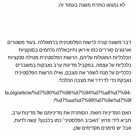
לא נמצאו כותרת משנה בעמוד זה.
דבר משונה קורה לרשות הפלסטינית ברמאללה. בעוד משטרים
וארגונים סוררים כמו איראן וחיזבאללה נלחמים בסנקציות
הכלכליות המוטלות עליהם, הרשות הפלסטינית מטילה סנקציות
כלכליות על עצמה. במקביל מדינות ערב נאבקות במשברים
כלכליים על מנת לשפר את מצבם, ואילו הרשות הפלסטינית
נאבקת כדי לדרדר את מצבה הכלכלי.
/he.jcfa.org/article/%d7%90%d7%96%d7%94%d7%a8%d7%94-
%d7%aa%d7%99%d7%9e%d7%9f/
האם המדיניות הזאת, הסותרת את מדיניותם של מדינות ערב,
תביא לידי פרוץ "האביב הפלסטיני" כמו בלבנון? קשה לדעת,
אבל יש סימנים מקדימים שכן.