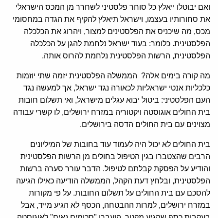
ואם יבוטלו ייאלץ כל סוחר פלסטיני לשחרר מן המכס הישראלי
את סחורותיו בעצמו, וישראל תיאלץ להקיף את הגדה במחסומי
מכס, מה שיכניס את הפלסטינים למצור, ויהרוג את הכלכלה
הפלסטינית. כלומר: בעוד ישראל נלחמת להגן על הכלכלה
הפלסטינית, הרשות הפלסטינית נלחמת להרוס אותה.
מה קורה בימים אלה? הממשלה הפלסטינית יזמה שתי יוזמות
כלכליות אנטי ישראליות לכאורה נגד ישראל, אך למעשה נגד
העם הפלסטיני: ביטול יבוא עגלים מישראל, ואי תשלום חובות
בית החולים אוגוסטה ויקטוריה במזרח ירושלים, לו קשרי עבודה
מצוינים עם בית החולים הדסה בירושלים.
בית החולים לא יכול היה לעמוד עוד בחובות של המיליונים
הרבים שהצטברו בגין הטיפול בחולים מן הרשות הפלסטינית
והודיע על הפסקת קבלתם לטיפול. הדבר עורר סערה ברשות
הפלסטינית, ובלחץ דעת הקהל, הממשלה הודיעה כאילו הגיעה
להסכם עם בית החולים על תשלום החובות. על פי מקורות
במזרח ירושלים, למרות ההבטחה, הכסף לא הגיע מייד, אבל
בעקבות כסף שהגיע מקטר, הועברו "סכומים נאים" לאוגוסטה