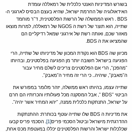
בשורש המדיניות האנטי כלכלית של רמאללה עומדת
האידאולוגיה של החרמת ישראל, שהיא בעצם הבסיס לארגוני ה-
BDS . ראש הממשלה של הרשות הפלסטינית, ד"ר מוחמד
שתייה, הוא תוצר של רשת ה NGOS של רמאללה, למרות מוצאו
מאזור שכם, ואותה רשת של אירגוני שמאל רדיקליים הם
שהמציאו את ה BDS.
מכיוון שה BDS הוא נקודת המכוון של מדיניותו של שתייה, הרי
הפגיעה בישראל חשובה יותר מן הפגיעה בפלסטינים, ובהיותו
"מהפכן", הרי אם הפלסטינים צריכים לשלם מחיר עבור
ה"מאבק", שיהיה.. כי הרי זה מחיר ה"מאבק".
שתייה עצמו, בהיותו ראש ממשלה, יזהר מלומר במפורש את
הביטוי "BDS ", אבל המסקנה מכל פעולותיו והכרזתיו הם חרם
על ישראל, התנתקות כלכלית ממנה, "יהא המחיר אשר יהיה".
את מדיניות ה BDS שלו שתייה עוטף בכותרת: ההתנתקות
ההדרגתית מישראל וביטול הסכמי פריס
[1]
. הסכמי פריס קבעו
שכלכלות ישראל והרשות הפלסטינים יכללו במעטפת מכס אחת,