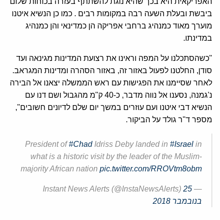
האפריקאית היא בכך שהיא נוגת להשתתף בעזרה בכוחות שלום
ביבשת ובעלת השעה רבה במקומות רבים . כמו כן הנשיא איטנו
מוערך מאוד כמנהיג ברחבי אפריקה הן כמדינאי והן כמנהיג
במדינתו.
"כשהסתכלנו על המפה וראינו את רצועת המדינות מגינאה ועד
סודן, החלטנו לפעול באזור זה, באזור הסהרה ומדינות המגראב.
לאחר שסיימנו את הפגישות עם ראש הממשלה יצאנו אל הבירה
נ'גמנה, נסענו אל נווה מדבר, כ-40 ק"מ מהגבול ושם דנו עם
הנשיא דבי איטנו ועם עוזרים במשך יום שלם לדיונים חשובים",
מספר ד"ר גולד על הביקור.
President of
#Chad
Idriss Deby landed in
#Israel
in
what is a historic visit by the leader of the Muslim-
majority African nation
pic.twitter.com/RROVtm8obm
25
— Instant News Alerts (@InstaNewsAlerts)
בנובמבר 2018