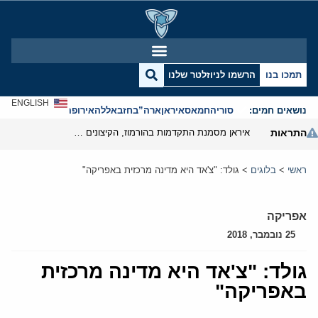
תמכו בנו
הרשמו לניוזלטר שלנו
ENGLISH
נושאים חמים:
סוריה
חמאס
איראן
ארה”ב
חזבאללה
אירופה
אנטישמיות
התראות
איראן מסמנת התקדמות בהורמוז, הקיצונים מנסים לבלום
ראשי
>
בלוגים
>
גולד: "צ'אד היא מדינה מרכזית באפריקה"
אפריקה
25 נובמבר, 2018
גולד: "צ'אד היא מדינה מרכזית
באפריקה"