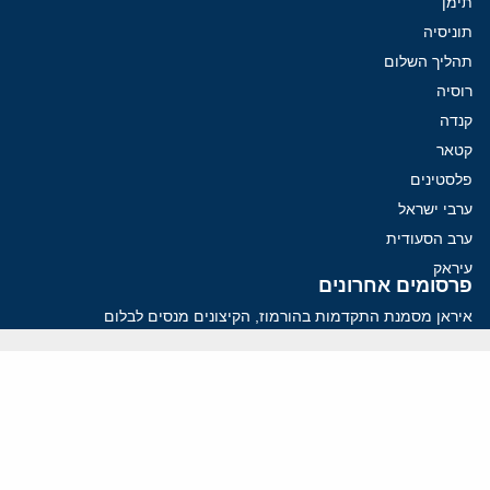
תימן
תוניסיה
תהליך השלום
רוסיה
קנדה
קטאר
פלסטינים
ערבי ישראל
ערב הסעודית
עיראק
פרסומים אחרונים
איראן מסמנת התקדמות בהורמוז, הקיצונים מנסים לבלום
קמפיזם: איך דוקטרינה קומוניסטית עיצבה את היחס לישראל במערב
נקמה בכותרות, הסכם בחדרים: איראן מתקרבת לפתיחת הורמוז
עסקה מסוכנת: מועצת השלום של טראמפ וחמאס
הים התיכון עשוי להיות החזית הבאה של איראן
ווידאו
YouTube