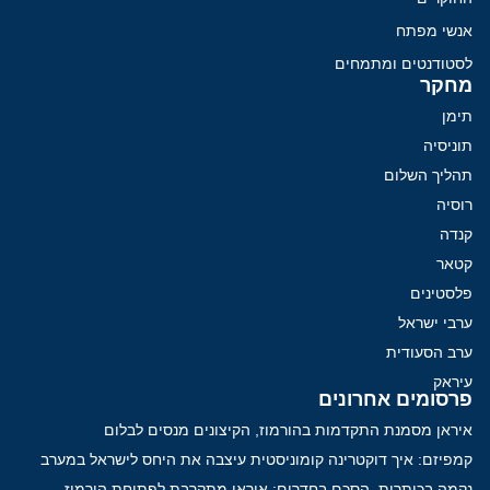
אנשי מפתח
לסטודנטים ומתמחים
מחקר
תימן
תוניסיה
תהליך השלום
רוסיה
קנדה
קטאר
פלסטינים
ערבי ישראל
ערב הסעודית
עיראק
פרסומים אחרונים
איראן מסמנת התקדמות בהורמוז, הקיצונים מנסים לבלום
קמפיזם: איך דוקטרינה קומוניסטית עיצבה את היחס לישראל במערב
נקמה בכותרות, הסכם בחדרים: איראן מתקרבת לפתיחת הורמוז