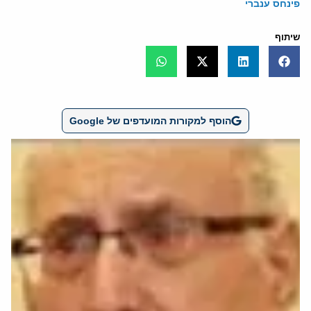
פינחס ענברי
שיתוף
הוסף למקורות המועדפים של Google