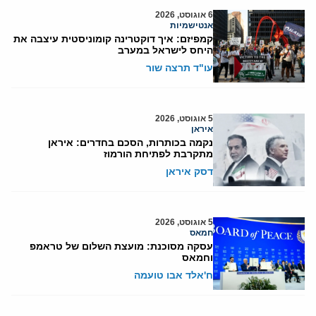
6 אוגוסט, 2026
אנטישמיות
קמפיזם: איך דוקטרינה קומוניסטית עיצבה את
היחס לישראל במערב
עו"ד תרצה שור
5 אוגוסט, 2026
איראן
נקמה בכותרות, הסכם בחדרים: איראן
מתקרבת לפתיחת הורמוז
דסק איראן
5 אוגוסט, 2026
חמאס
עסקה מסוכנת: מועצת השלום של טראמפ
וחמאס
ח'אלד אבו טועמה