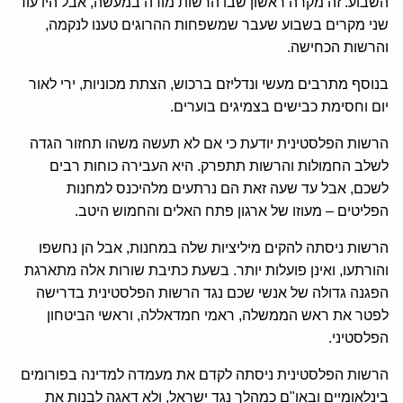
השבוע. זה מקרה ראשון שבו הרשות מודה במעשה, אבל היו עוד
שני מקרים בשבוע שעבר שמשפחות ההרוגים טענו לנקמה,
והרשות הכחישה.
בנוסף מתרבים מעשי ונדליזם ברכוש, הצתת מכוניות, ירי לאור
יום וחסימת כבישים בצמיגים בוערים.
הרשות הפלסטינית יודעת כי אם לא תעשה משהו תחזור הגדה
לשלב החמולות והרשות תתפרק. היא העבירה כוחות רבים
לשכם, אבל עד שעה זאת הם נרתעים מלהיכנס למחנות
הפליטים – מעוזו של ארגון פתח האלים והחמוש היטב.
הרשות ניסתה להקים מיליציות שלה במחנות, אבל הן נחשפו
והורתעו, ואינן פועלות יותר. בשעת כתיבת שורות אלה מתארגת
הפגנה גדולה של אנשי שכם נגד הרשות הפלסטינית בדרישה
לפטר את ראש הממשלה, ראמי חמדאללה, וראשי הביטחון
הפלסטיני.
הרשות הפלסטינית ניסתה לקדם את מעמדה למדינה בפורומים
בינלאומיים ובאו"ם כמהלך נגד ישראל, ולא דאגה לבנות את