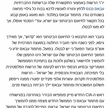
יו"ר הרשות באמצעי התקשורת שלה וברשתות החברתיות.
עבאס נכנס
ללחץ והורה לאנשיו לדכא בכוח כל גילויי מחאה
בשטחים נגדו. מחמוד עבאס במלכוד. הוא מזגזג באופן קבוע
בכל הקשור לתיאום הביטחוני עם ישרא, עפ"י הסכמי אוסלו, אך
לא מעז לבטלו.
בעבר הוא התבטא כי התיאום הביטחוני הוא "קדוש", אך מאידך
גיסא, לפני כשנה וחצי העביר החלטה במועצה המרכזית של
אש"פ ובועד הפועל כי יש לבטלו. בפועל, מחמוד עבאס יודע כי
המשך התיאום הביטחוני שלו עם ישראל הינו החמצן שלו
להמשיך ולהישאר בשלטון ולזכות גם בתמיכת המממשל
האמריקני ובסיוע הכספי הדרוש לקיומה של הרשות הפלסטינית.
בלי תמיכתה, הצבאית והכספית, של ישראל – הרשות
הפלסטינית תקרוס. עשרות אלפי פקידים יפוטרו ממנה וייפסק
תשלום המשכורות ומחמוד עבאס יילך הביתה בבושת פנים.
ראש ה-CIA החדש מייק פומפיאו הבהיר באחרונה בפגישותיו
עם מחמוד עבאס כי הממשל החדש מצפה ממנו להמשיך
בתיאום הביטחוני עם ישראל. עבאס, המייחל להכרה של ממשל