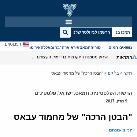
תמכו בנו
הרשמו לניוזלטר שלנו
ENGLISH
נושאים חמים:
סוריה
חמאס
איראן
ארה”ב
חזבאללה
אירופה
אנטישמיות
התראות
איראן מסמנת התקדמות בהורמוז, הקיצונים מנסים לבלום
ראשי
>
בלוגים
>
"הבטן הרכה" של מחמוד עבאס
הרשות הפלסטינית
,
חמאס
,
ישראל
,
פלסטינים
9 מרץ, 2017
"הבטן הרכה" של מחמוד עבאס
יוני בן-מנחם