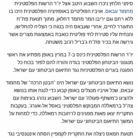
סימני הלחץ ניכרו השבוע היטב אצל יו"ר הרשות הפלסטינית
מחמוד עבאס
. אויביו הפוליטיים באופוזיציה הפלסטינית היכו בו
ללא רחם וגם יריבו המר מחמד דחלאן, מתוך תנועת פת"ח
התעורר לחיים, אחרי שעבאס היה בטוח כי הצליח להחלישו,
והנחית עליו סטירת לחי פוליטית כואבת באמצעות מצרים אשר
גירשה את בכיר פת"ח ג'בריל רג'וב משטחה.
יו"ר הרשות הפלסטינית כינס ב-7 במרץ באופן מפתיע את ראשי
מנגנוני הביטחון הפלסטיני בגדה והורה להם לפזר בכוח כל
הפגנה בערים הפלסטיניות נגד התיאום הביטחוני עם ישראל.
נושא התיאום הביטחוני עם ישראל הינו "הבטן הרכה" של מחמוד
עבאס, שכל אויביו מנצלים באופן קבוע כדי לנגח אותו בנושא
ולהציגו כ'משתף-פעולה' עם ישראל. השבוע נהרג בעימות עם
צה"ל ברמאללה המבוקש הפלסטיני באסל אל-אערג'. בעקבות
התקרית יצאו מאות מפגינים לרחובות רמאללה, כדי למחות על
המשך התיאום הביטחוני עם ישראל.
תנועת חמאס ניצלה את התקרית לקמפיין הסתה אינטנסיבי נגד