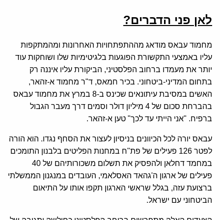
לאן פני הדברים?
מחמוד עבאס מודאג מההתפתחויות האחרונות ומהמתקפות
עליו באמצעי התקשורת הפוגעות בלגיטימיות שלו ושוחקות עוד
יותר את מעמדו ברחוב הפלסטיני, הביקורת עליו איננה רק
בתחום המדיני-ביטחוני. בכיר חמאס, ד"ר מחמוד א-זהאר,
האשים במסיבת עיתונאים שכינס ב-8 במרץ את מחמוד עבאס
בהברחת סכום של 4 מיליון דולר וסמים דרך מעבר הגבול
ברפיח. "אני הייתי עד לכך" טען א-זהאר.
עבאס יורה לכל הכיוונים בניסיון לעצור את הסחף נגדו. הוא הורה
לפטר 126 פעילים של פת"ח במחנות הפליטים בלבנון התומכים
במחמד דחלאן ולהפסיק את תשלום משכורותיהם של 40
פעילים של ארגון ה'גהאד האסלאמי, העובדים במנגנון הממשלתי
ברצועת עזה, בגלל שראשי הארגון תקפו אותו על התיאום
הביטחוני עם ישראל.