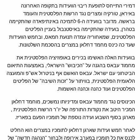
דמירי התייחס לתופעת ריבוי הוועידות בתקופה האחרונה
באיראן, טורקיה ומצרים נגד הרשות הפלסטינית והעומד
בראשה. מדובר בוועידה ה-6 לתמיכה באינתיפאדה שהתקיימה
בטהרן, בועידה שהתקיימה באיסטנבול בעניין הפליטים
הפלסטינים, שמאחוריה עמדה תנועת חמאס, ובחמש הוועידות
שעד כה כינס מחמד דחלאן במצרים בהסכמת השלטונות.
בוועידות האלה האשימו בכירים באופוזיציה הפלסטינית את
מחמוד עבאס בהגנה על "הכיבוש" הישראלי, באמצעות התיאום
הביטחוני עם ישראל. עבאס הואשם אף בניטרול אש"פ והמועצה
הלאומית הפלסטינית, בוויתור על "זכות השיבה" של הפליטים
הפלסטינים ועוד כהנה וכהנה האשמות.
הכינוסים נגד מחמוד עבאס ומדיניותו נמשכים, מוחמד דחלאן
המכיר היטב את נקודות התורפה של יו"ר הרשות הפלסטינית ,
מארגן בסוף השבוע ועידה נוספת של תומכיו הפעם בפאריז.
לאחר חמש ועידות שארגן דחלאן לתומכיו במצרים הוא החליט
לכנס את כל תומכיו במערב אירופה ולבחור "הנהגה חדשה" של