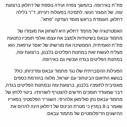
פת"ח באירופה. בהמשך צפויה ועידה נוספת של דחלאן ברצועת
עזה, של המגזר הנשי, לתמיכה בפעולות רעייתו, ד"ר ג'לילה
דחלאן, העומדת בראש מוסד הצדקה "פתא".
האסטרטגיה של מחמד דחלאן היא לשחוק את מעמדו של
מחמוד עבאס בשיטתיות ולמצב את עצמו ואלפי תומכיו כתנועת
פת"ח האמיתית, הממשיכה את מורשתו של יאסר ערפאת. הוא
מצליח לעשות זאת במחנות הפליטים בלבנון, ברצועת עזה,
במחנות הפליטים בגדה ועכשיו גם באירופה.
הפעילות ההסברתית שלו נגד מחמוד עבאס ומדיניותו, כולל
בנושא התיאום הביטחוני עם ישראל, מלווה בהזרמת כספים
מאסיבית לתומכיו בלבנון, ברצועת עזה ובמחנות הפליטים בגדה,
דבר שמעודד תומכים חדשים להצטרף לשורותיו. ביטוי ללחץ של
מחמוד עבאס נתן סולימאן אלהרפי, השגריר הפלסטיני בפאריז
שאמר ב-8 במרץ כי מטרת הכינוס של דחלאן הינה להרוס את
ההישגים הדיפלומטיים של מחמוד עבאס.