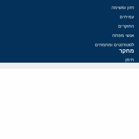
חזון ומשימה
עמיתים
החוקרים
אנשי מפתח
לסטודנטים ומתמחים
מחקר
תימן
תוניסיה
תהליך השלום
רוסיה
קנדה
קטאר
פלסטינים
ערבי ישראל
ערב הסעודית
עיראק