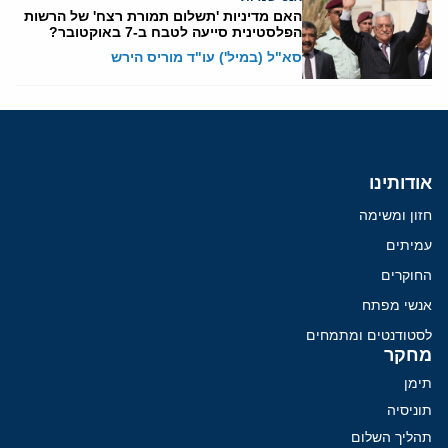
האם מדיניות 'תשלום תמורת רצח' של הרשות
הפלסטינית סייעה לטבח ב-7 באוקטובר?
סא"ל (במיל') עו"ד מוריס הירש
אודותינו
חזון ומשימה
עמיתים
החוקרים
אנשי מפתח
לסטודנטים ומתמחים
מחקר
תימן
תוניסיה
תהליך השלום