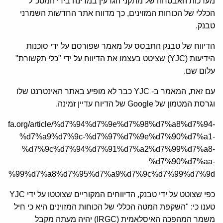
מערכות האבטחה של מתקני הגרעין במדינה בידי המטכ"ל
הכללי של הכוחות המזוינים, כך מדווח אתר החדשות השמרני
טבנק.
הדיווח של טבנק התבסס על מאמר שפורסם על ידי סוכנות
הידיעות (YJC) שציטט בעצמו את הדיווח על ידי "כלי תקשורת"
עלום שם.
עם זאת, המאמר ב- YJC כבר לא מופיע באתר האינטרנט שלו
וגרסת המטמון של Google של הדיוח עדיין זמינה.
/he.jcfa.org/article/%d7%94%d7%9e%d7%98%d7%a8%d7%94-
%d7%a9%d7%9c-%d7%97%d7%9e%d7%90%d7%a1-
%d7%9c%d7%94%d7%91%d7%a2%d7%99%d7%a8-
%d7%90%d7%aa-
d7%99%d7%a8%d7%95%d7%a9%d7%9c%d7%99%d7%9d/
כפי שצוטט על ידי טבנק, הדיווחים המקוריים שצוטטו על ידי YJC
טענו כי: "השקפת המטה הכללי של הכוחות המזוינים היא כי חיל
משמר המהפכה האיסלאמית (IRGC) יהיה מעתה מקבל