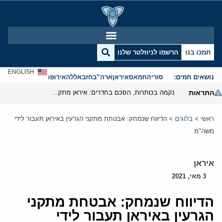
תמכו בנו
הרשמו לניוזלטר שלנו
ENGLISH
נושאים חמים:
סוריה
חמאס
איראן
ארה”ב
חזבאללה
אירופה
אנטישמיות
התראות
נקמה בכותרות, הסכם בחדרים: איראן מתקרבת לפתיחת הורמוז
ראשי
>
בלוגים
>
הדיווח שנמחק: אבטחת מתקני הגרעין באיראן תעבור לידי
משה"מ
איראן
3 מאי, 2021
הדיווח שנמחק: אבטחת מתקני
הגרעין באיראן תעבור לידי