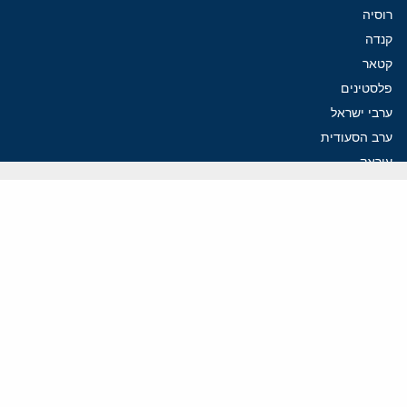
רוסיה
קנדה
קטאר
פלסטינים
ערבי ישראל
ערב הסעודית
עיראק
פרסומים אחרונים
נקמה בכותרות, הסכם בחדרים: איראן מתקרבת לפתיחת הורמוז
עסקה מסוכנת: מועצת השלום של טראמפ וחמאס
הים התיכון עשוי להיות החזית הבאה של איראן
פזשכיאן לא מתפטר: הורמוז והגרעין חושפים משטר ללא יציבות
איראן מציבה תנאים לשיחות: הורמוז תחילה, הגרעין רק בהמשך
ווידאו
YouTube
ארכיון שמע
הרצאות