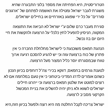
הטרוריסטית, היא הפחיתה את מספר בלוני התבערה שהיא
משגרת לעבר ישראל ומטילה את האשמה לפתחם של "ארגונים
סוררים" על כל ירי שפוגע באזרחיים או בחיילים ישראלים.
סגירת מעבר כרם שלום ע"י ישראל לא הביאה את התוצאה
המקווה, הניסיון להפעיל לחץ כלכלי על הרצועה ולהקשות את חיי
היום יום בה נכשל.
הנהגת חמאס משוכנעת כי לישראל מחלחלת ההכרה כי אין
פתרון של כוח ברצועת עזה וכי יש להגיע להסכם רגיעה ארוך
טווח שבמסגרתו יוסר כליל המצור מעל הרצועה.
לטענת גורמים בחמאס, דווקא בכירי צה"ל דוחפים בכיוון הנכון
כשהם אומרים לדרג המדיני-ביטחוני כי אין טעם במלחמה אם לא
רוצים למוטט את שלטון חמאס ברצועה וכי ייהרגו חיילים
ישראלים לשווא ולא ניתן יהיה להשלים את בניית המכשול
הקרקעי מסביב לרצועה.
ישראל צריכה לקבל החלטה מה היא רוצה ולפעול בכיוון הזה,היא