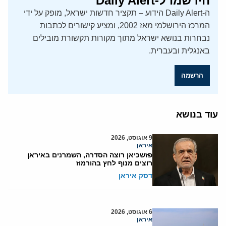
הירשמו ל-Daily Alert
ה-Daily Alert הידוע – תקציר חדשות ישראל, מופק על ידי
המרכז הירושלמי מאז 2002, ומציע קישורים לכתבות
נבחרות בנושא ישראל מתוך מקורות תקשורת מובילים
באנגלית ובעברית.
הרשמה
עוד בנושא
9 אוגוסט, 2026
איראן
פזשכיאן רוצה הסדרה, השמרנים באיראן
רוצים מנוף לחץ בהורמוז
דסק איראן
6 אוגוסט, 2026
איראן