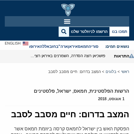
תמכו בנו
הרשמו לניוזלטר שלנו
ENGLISH
נושאים חמים:
סוריה
חמאס
איראן
ארה”ב
חזבאללה
אירופה
אנטישמיות
התראות
פזשכיאן רוצה הסדרה, השמרנים באיראן רוצים מנוף לחץ בהורמוז
ראשי
>
בלוגים
>
המצב בדרום: חיים מסבב לסבב
הרשות הפלסטינית
,
חמאס
,
ישראל
,
פלסטינים
1 אוגוסט, 2018
המצב בדרום: חיים מסבב לסבב
הפסקת האש בין ישראל לחמאס קרסה ביוזמת חמאס אשר