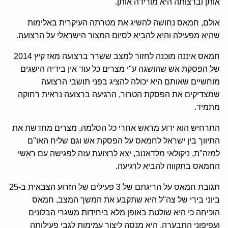
אותן וברצותה היא מורידה אותן.
אולם, חמאס נחושה להשיג את מטרתה העיקרית באלימות
שהיא מפעילה והיא להביא לסיום המצור הישראלי על הרצועה.
חמאס איננה מוכנה לחזור למצב ששרר ברצועה מאז קיץ 2014
של הפסקת אש שהושגה ע"י מצרים כל עוד אין בידיה הישגים
מוחשיים שאותם היא יכולה להציג בפני תושבי הרצועה
שמצדיקים את הפסקת הטרור, הרגיעה ברצועה נראית רחוקה
מתמיד.
התרחיש הוא ידוע מראש אחרי כל הסלמה, מצרים מחדשת את
התיווך בין ישראל לחמאס על הפסקת אש וגם שליח האו"ם
למזה"ת, ניקולאי מלדאנוב, יצא לרצועת עזה לפגישה עם ראשי
החמאס בתקווה להביא לרגיעה.
תגובת חמאס על הריגתם של 3 פעילים של הזרוע הצבאית ב-25
ביוני בירי של צה"ל היא שתקבע את המשך המצב, חמאס
הוכיחה כי היא שולטת באופן מלא ביחידות משגרי הבלונים
ועפיפוני התבערה, היא מנסה ליצור עמימות לגבי פעילותה