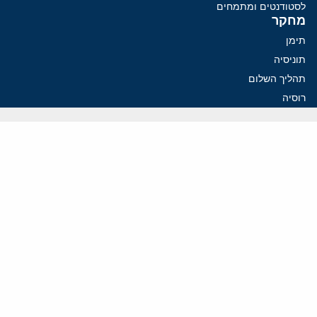
לסטודנטים ומתמחים
מחקר
תימן
תוניסיה
תהליך השלום
רוסיה
קנדה
קטאר
פלסטינים
ערבי ישראל
ערב הסעודית
עיראק
פרסומים אחרונים
פזשכיאן רוצה הסדרה, השמרנים באיראן רוצים מנוף לחץ בהורמוז
איראן מסמנת התקדמות בהורמוז, הקיצונים מנסים לבלום
קמפיזם: איך דוקטרינה קומוניסטית עיצבה את היחס לישראל במערב
נקמה בכותרות, הסכם בחדרים: איראן מתקרבת לפתיחת הורמוז