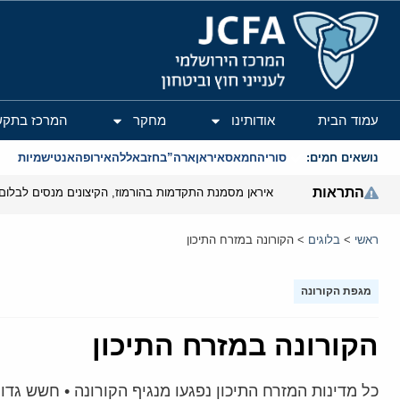
המרכז הירושלמי לענייני חוץ וביטחון
עמוד הבית
אודותינו
מחקר
המרכז בתקש
נושאים חמים:
סוריה
חמאס
איראן
ארה”ב
חזבאללה
אירופה
אנטישמיות
התראות
איראן מסמנת התקדמות בהורמוז, הקיצונים מנסים לבלום
ראשי
>
בלוגים
>
הקורונה במזרח התיכון
מגפת הקורונה
הקורונה במזרח התיכון
כל מדינות המזרח התיכון נפגעו מנגיף הקורונה • חשש גד