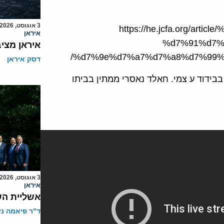
3 אוגוסט, 2026
https://he.jcfa.org/a
איראן
%d7%91%d7%
איראן מצי
%d7%9e%d7%a7%d7%a8%d7%99%
דסק איראן
Naj שב ממצרים ונמצא בבידוד ע צמי. חאלד נאסרי ממתין בביתו
3 אוגוסט, 2026
איראן
אשליית הש
ד"ר פיאמה ני