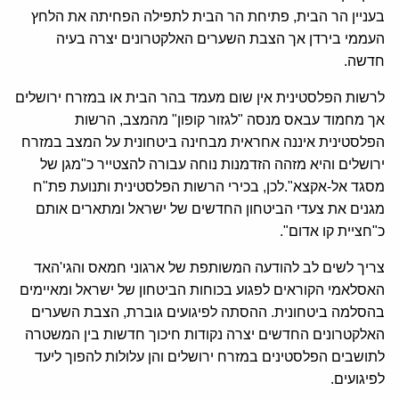
בעניין הר הבית, פתיחת הר הבית לתפילה הפחיתה את הלחץ
העממי בירדן אך הצבת השערים האלקטרונים יצרה בעיה
חדשה.
לרשות הפלסטינית אין שום מעמד בהר הבית או במזרח ירושלים
אך מחמוד עבאס מנסה "לגזור קופון" מהמצב, הרשות
הפלסטינית איננה אחראית מבחינה ביטחונית על המצב במזרח
ירושלים והיא מזהה הזדמנות נוחה עבורה להצטייר כ"מגן של
מסגד אל-אקצא".לכן, בכירי הרשות הפלסטינית ותנועת פת"ח
מגנים את צעדי הביטחון החדשים של ישראל ומתארים אותם
כ"חציית קו אדום".
צריך לשים לב להודעה המשותפת של ארגוני חמאס והגי'האד
האסלאמי הקוראים לפגוע בכוחות הביטחון של ישראל ומאיימים
בהסלמה ביטחונית. ההסתה לפיגועים גוברת, הצבת השערים
האלקטרונים החדשים יצרה נקודות חיכוך חדשות בין המשטרה
לתושבים הפלסטינים במזרח ירושלים והן עלולות להפוך ליעד
לפיגועים.