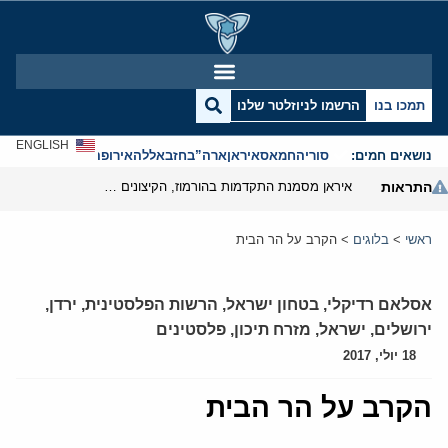
תמכו בנו
הרשמו לניוזלטר שלנו
ENGLISH
נושאים חמים:
סוריה
חמאס
איראן
ארה”ב
חזבאללה
אירופה
אנטישמיות
התראות
איראן מסמנת התקדמות בהורמוז, הקיצונים מנסים לבלום
ראשי
>
בלוגים
>
הקרב על הר הבית
אסלאם רדיקלי
,
בטחון ישראל
,
הרשות הפלסטינית
,
ירדן
,
ירושלים
,
ישראל
,
מזרח תיכון
,
פלסטינים
18 יולי, 2017
הקרב על הר הבית