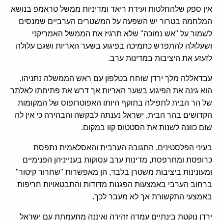
אין ספק שלהחלטות ועידת ריאד ומדיניות ממשל טראמפ בנושא
המלחמה בטרור יש השפעה על המשטרים הערביים שמנסים
לשמור על "אש נמוכה" שלא תרגיז את הממשל האמריקני
ושעלולה להתפרש כתמיכה בפיגוע בשער האריות ושגם עלולה
לזעזע את היציבות במדינות ערב.
עבדאללה מלך ירדן שוחח בטלפון עם ראש הממשלה נתניהו,
הוא גינה את הפיגוע בשער האריות אך דרש את פתיחתו לאלתר
של הר הבית לתפילה בתוקף היותו האפוטרופוס של המקומות
הקדושים בהר הבית, ישראל נענתה לבקשה והבהירה כי אין לה
שום כוונה לשנות את הסטטוס קוו במקום.
בעיני הפלסטינים, התגובה הערבית והאסלאמית נתפסת
כרופסת ומתרפסת, מדינות ערב עסוקות בענייניהן הפנימיים
ומעונינות ביציבות משטרן בלבד, הן מאפשרות "שחרור קיטור"
ברחוב הערבי באמצעות הפגנות מדודות והתבטאויות חריפות
באמצעי התקשורת אך לא מעבר לכך.
ירדן נוקטת בינתיים עמדה זהירה ואיננה מתעמתת עם ישראל