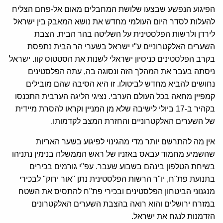
הפיגוע הנפשע שבצעו שלושת המחבלים מאום אל-פחם הצליח
להעלות לסדר היום העולמי מחדש את נושא המאבק בין ישראל
לירדן ולרשות הפלסטינית על השליטה בהר הבית. הצבת
השערים האלקטרוניים ע"י ישראל בשערי הר הבית נתפסת
בקרב הפלסטינים כניסיון ישראלי לשנות את הסטטוס קוו. ישראל
ניסתה בעבר את המהלך הזה ונסוגה בה, עתה הפלסטינים
נחושים להביא מחדש לביטולו. זו היא הסיבה שהם מובילים
קמפיין מחאה בכל העולם הערבי. נציגי הליגה הערבית התכנסו
בקהיר ב-17 ביולי לישיבה שלא מן המניין וקראו להסרת מיידית
של השערים האלקטרוניים והחזרת המצב לקדמותו.
אין מה להתרשם יותר מדי מהגינוי לפיגוע בשער האריות
שהשמיע מחמוד עבאס באזניו של ראש הממשלה בנימין נתניהו
בשיחת הטלפון בינהם בשבוע שעבר. עפ"י גורמים בכירים
בתנועת פת"ח, יו"ר הרשות הפלסטינית נתן "אור ירוק" לבכירי
מנגנוני הביטחון הפלסטינים ובכירי פת"ח להתסיס את השטח
במזרח ירושלים והוא רואה בהצבת השערים האלקטרונים
הזדמנות לנגח את ישראל.