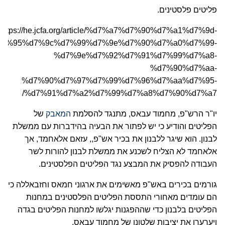
פליטים פלסטינים.
https://he.jcfa.org/article/%d7%a7%d7%90%d7%a1%d7%9d-
d7%95%d7%9c%d7%99%d7%9e%d7%90%d7%a0%d7%99-
%d7%9e%d7%92%d7%91%d7%99%d7%a8-
%d7%90%d7%aa-
%d7%90%d7%97%d7%99%d7%96%d7%aa%d7%95-
%d7%91%d7%a2%d7%99%d7%a8%d7%90%d7%a7/
יו"ר הרש"פ, מחמוד עבאס, מתנגד להסלמת
המאבק
של
הפליטים והודיע כי יש לפתור את הבעיה בהידברות עם ממשלת
לבנון. הוא שיגר ללבנון את בכיר אש"פ,, עזאם אלאחמד, אך
אלאחמד לא הצליח לשכנע את ממשלת לבנון להורות לשר
העבודה להפסיק את המבצע נגד הפליטים הפלסטינים.
גורמים בכירים באש"פ מאשימים את ארגוני חמאס וחזבאללה כי
הם עומדים מאחורי התססת הפליטים הפלסטינים במחנות
הפליטים בלבנון כדי שההפגנות יגלשו למחנות הפליטים בגדה
ויערערו את יציבות שלטונו של מחמוד עבאס.