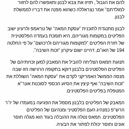
להם את הגבול , תזיזו את צבא לבנון ותאפשרו להם לחזור
למולדתם" אמר נצראללה כשהוא מפנה את דבריו לממשלת
לבנון.
לבנון מתנגדת לתוכנית "עסקת המאה" של טראמפ ולרעיון ישוב
הפליטים במקומות מגוריהם, היא תומכת בעמדה הפלסטינית
של חזרת הפליטים "למקומות מגוריהם ולרכושם" על פי החלטה
194 של האו"ם, דהיינו ישום עיקרון "זכות השיבה".
תנועת חמאס הצליחה להוביל את המאבק למען זכויותיהם של
הפליטים הפלסטינים בלבנון דוקא בתקופה הרגישה הזו שבה
מנסה הממשל האמריקני לקדם את "עסקת המאה" השוללת את
"זכות השיבה" ואף קיצץ את הסיוע הכספי לסוכנות אונר"א
המטפלת בפליטים הפלסטינים.
המאבק של הפליטים בלבנון מסמל את הפגיעה במעמדו של יו"ר
הרש"פ כמנהיג העם הפלסטיני ומנהיגם של הפליטים
הפלסטינים. חמאס נטלה את ההובלה בעוד הוא מגלה חוסר
אונים וחוסר יכולת לפתור את הבעיה.