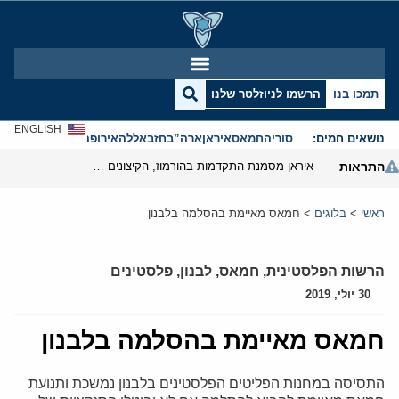
תמכו בנו
הרשמו לניוזלטר שלנו
ENGLISH
נושאים חמים:
סוריה
חמאס
איראן
ארה”ב
חזבאללה
אירופה
אנטישמיות
התראות
איראן מסמנת התקדמות בהורמוז, הקיצונים מנסים לבלום
ראשי
>
בלוגים
>
חמאס מאיימת בהסלמה בלבנון
הרשות הפלסטינית
,
חמאס
,
לבנון
,
פלסטינים
30 יולי, 2019
חמאס מאיימת בהסלמה בלבנון
התסיסה במחנות הפליטים הפלסטינים בלבנון נמשכת ותנועת