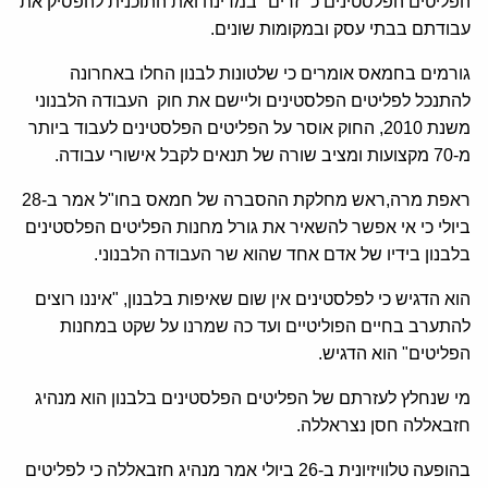
הפליטים הפלסטינים כ "זרים" במדינה ואת התוכנית להפסיק את
עבודתם בבתי עסק ובמקומות שונים.
גורמים בחמאס אומרים כי שלטונות לבנון החלו באחרונה
להתנכל לפליטים הפלסטינים וליישם את חוק העבודה הלבנוני
משנת 2010, החוק אוסר על הפליטים הפלסטינים לעבוד ביותר
מ-70 מקצועות ומציב שורה של תנאים לקבל אישורי עבודה.
ראפת מרה,ראש מחלקת ההסברה של חמאס בחו"ל אמר ב-28
ביולי כי אי אפשר להשאיר את גורל מחנות הפליטים הפלסטינים
בלבנון בידיו של אדם אחד שהוא שר העבודה הלבנוני.
הוא הדגיש כי לפלסטינים אין שום שאיפות בלבנון, "איננו רוצים
להתערב בחיים הפוליטיים ועד כה שמרנו על שקט במחנות
הפליטים" הוא הדגיש.
מי שנחלץ לעזרתם של הפליטים הפלסטינים בלבנון הוא מנהיג
חזבאללה חסן נצראללה.
בהופעה טלוויזיונית ב-26 ביולי אמר מנהיג חזבאללה כי לפליטים