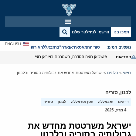
תמכו בנו
הרשמו לניוזלטר שלנו
ENGLISH
נושאים חמים:
סוריה
חמאס
איראן
ארה”ב
חזבאללה
אירופה
אנטישמיות
התראות
פזשכיאן רוצה הסדרה, השמרנים באיראן רוצים מנוף לחץ בהורמוז
ראשי
>
בלוגים
>
ישראל משרטטת מחדש את גבולותיה בסוריה ובלבנון
לבנון
,
סוריה
דרוזים
חזבאללה
חסן נסראללה
לבנון
סוריה
4 מרץ, 2025
ישראל משרטטת מחדש את
גבולותיה בסוריה ובלבנון