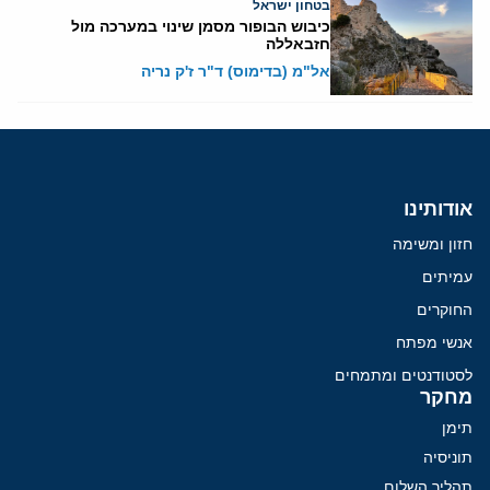
בטחון ישראל
כיבוש הבופור מסמן שינוי במערכה מול
חזבאללה
אל"מ (בדימוס) ד"ר ז'ק נריה
אודותינו
חזון ומשימה
עמיתים
החוקרים
אנשי מפתח
לסטודנטים ומתמחים
מחקר
תימן
תוניסיה
תהליך השלום