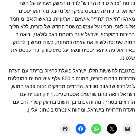
כניסת "צבא סוריה החדש" לדרום דמשק מעידים על חשד
ישראלי כי כוח זה מבוסס בעיקר על מחבלים ג'יהאדיסטים
מארגון "הייאת תחריר א-שאם". ארגון זה, בראשות אבו מוחמד
אל-ג'ולאני, הכריז על עצמו כמשטר החדש של סוריה, ללא הליך
בחירות דמוקרטי. ישראל אינה בוטחת באל-ג'ולאני, ורואה בו
דמות שמנסה לשווק את עצמה כמתונה, בעודו ממשיך לדבוק
באידיאולוגיה ג'יהאדיסטית ונשען על סיוע טורקי כדי לבסס את
שלטונו.
בתגובה לחששות הללו, ישראל פועלת לחיזוק בריתה עם העדה
הדרוזית בדרום סוריה, המונה כ-800 אלף איש החיים במובלעת
ג'בל דרוז שבאזור סווידא. הדרוזים מחזיקים בכוח צבאי חמוש,
וישראל רואה בהם שותפים אסטרטגיים. חיזוק הברית עם
הדרוזים בסוריה מהווה גם נדבך חשוב בחיזוק קשרי הדם עם
העדה הדרוזית בישראל, ומהווה אינטרס ביטחוני עליון.