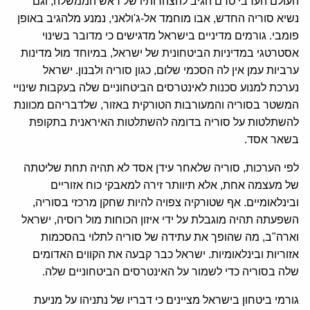
העולם הערבי טרם הגיב להצהרותיו של ראש הממשלה, וגם
נשיא סוריה החדש, אבו מוחמד אל-ג'ולאני, נמנע מלהגיב באופן
פומבי. גורמים מדיניים בישראל מדגישים כי מדובר בשינוי
אסטרטגי במדיניות הביטחונית של ישראל, במיוחד מול מדינות
ערביות עמן אין לה הסכמי שלום, כגון סוריה ולבנון. ישראל
נערכת למנוע סכנות לאינטרסים הביטחוניים שלה בעקבות שינויי
המשטר בסוריה והמעורבות הטורקית באזור, שלדבריהם מכוונת
להשתלטות על סוריה בדומה להשתלטות האיראנית בתקופת
בשאר אסד.
לפי הערכות, סוריה שלאחר עידן אסד לא תהיה תחת שליטתה
של מעצמה אחת, אלא תיוותר זירה למאבקי כוח אזוריים
ובינלאומיים. אף שטורקיה צפויה להיות שחקן מרכזי בסוריה,
השפעתה תהיה מוגבלת על ידי איזון הכוחות מול רוסיה, ישראל
וארה"ב, מה שהופך את עתידה של סוריה לתלוי בהסכמות
אזוריות ובינלאומיות. ישראל כבר קבעה את הקווים האדומים
שלה בסוריה כדי לשמור על האינטרסים הביטחוניים שלה.
גורמי ביטחון בישראל מציינים כי דבריו של נתניהו על מניעת