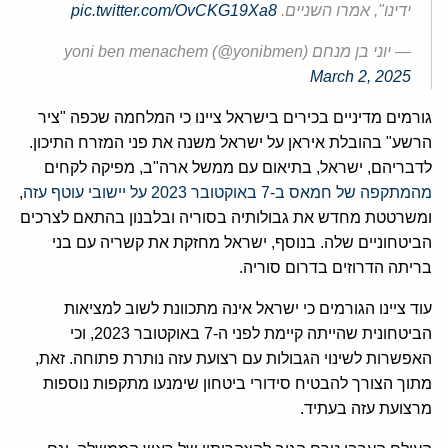
ידינו", אמרו השניים.
pic.twitter.com/OvCKG19Xa8
— יוני בן מנחם yoni ben menachem (@yonibmen)
March 2, 2025
גורמים מדיניים בכירים בישראל ציינו כי המלחמה שכפה "ציר
הרשע" בהובלת איראן על ישראל משנה את פני המזרח התיכון.
לדבריהם, ישראל, בתיאום עם ממשל ארה"ב, מפיקה לקחים
מהמתקפה של חמאס ב-7 באוקטובר 2023 על יישובי עוטף עזה
,
ומשרטטת מחדש את גבולותיה בסוריה ובלבנון בהתאם לצרכים
הביטחוניים שלה. בנוסף, ישראל מחזקת את קשריה עם בני
בריתה הדרוזים בדרום סוריה.
עוד ציינו הגורמים כי ישראל אינה מתכוונת לשוב למציאות
הביטחונית שהייתה קיימת לפני ה-7 באוקטובר 2023, וכי
האפשרות לשינוי הגבולות עם רצועת עזה נותרת פתוחה. זאת,
מתוך הצורך להבטיח סידורי ביטחון שימנעו מתקפות נוספות
מרצועת עזה בעתיד.