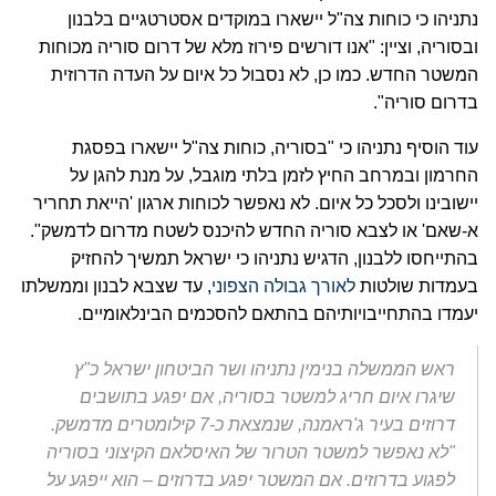
נתניהו כי כוחות צה"ל יישארו במוקדים אסטרטגיים בלבנון
ובסוריה, וציין: "אנו דורשים פירוז מלא של דרום סוריה מכוחות
המשטר החדש. כמו כן, לא נסבול כל איום על העדה הדרוזית
בדרום סוריה".
עוד הוסיף נתניהו כי "בסוריה, כוחות צה"ל יישארו בפסגת
החרמון ובמרחב החיץ לזמן בלתי מוגבל, על מנת להגן על
יישובינו ולסכל כל איום. לא נאפשר לכוחות ארגון 'הייאת תחריר
א-שאם' או לצבא סוריה החדש להיכנס לשטח מדרום לדמשק".
בהתייחסו ללבנון, הדגיש נתניהו כי ישראל תמשיך להחזיק
בעמדות שולטות
לאורך גבולה הצפוני
, עד שצבא לבנון וממשלתו
יעמדו בהתחייבויותיהם בהתאם להסכמים הבינלאומיים.
ראש הממשלה בנימין נתניהו ושר הביטחון ישראל כ"ץ
שיגרו איום חריג למשטר בסוריה, אם יפגע בתושבים
דרוזים בעיר ג'ראמנה, שנמצאת כ-7 קילומטרים מדמשק.
"לא נאפשר למשטר הטרור של האיסלאם הקיצוני בסוריה
לפגוע בדרוזים. אם המשטר יפגע בדרוזים – הוא ייפגע על