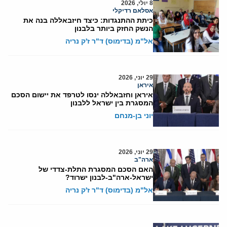
8 יולי, 2026
אסלאם רדיקלי
כיתת ההתנגדות: כיצד חיזבאללה בנה את
הנשק החזק ביותר בלבנון
אל"מ (בדימוס) ד"ר ז'ק נריה
29 יוני, 2026
איראן
איראן וחזבאללה ינסו לטרפד את יישום הסכם
המסגרת בין ישראל ללבנון
יוני בן-מנחם
29 יוני, 2026
ארה"ב
האם הסכם המסגרת התלת-צדדי של
ישראל-ארה"ב-לבנון ישרוד?
אל"מ (בדימוס) ד"ר ז'ק נריה