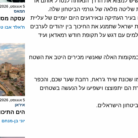
 שיש למצוא את הדרך הנאותה לנטרל אותם או
5 אוגוסט, 2026
 שליטה מלאה של גורמי הביטחון שלה.
חמאס
עיר העתיקה ובאירועים היום יומיים של עליית
עסקה מסוכ
 ישראל שתמנע את החיכוך בין יהודים לערבים
ח'אלד אבו ט
למים עם דגש על תקופת חודש רמאדאן ועיד
במקומות האלה שאנשיו מכירים היטב את השטח
מו שכונת שיח' ג'ראח, רחבת שער שכם, והכפר
 הם יתפוצצו וישפיעו על הנעשה בשטחים
5 אוגוסט, 2026
יטחון הישראלים.
איראן
הים התיכון
יוני בן-מנחם