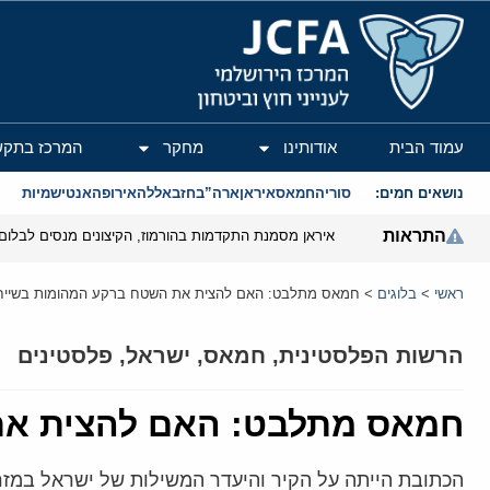
המרכז הירושלמי לענייני חוץ וביטחון
עמוד הבית
אודותינו
מחקר
המרכז בתקש
נושאים חמים:
סוריה
חמאס
איראן
ארה”ב
חזבאללה
אירופה
אנטישמיות
התראות
איראן מסמנת התקדמות בהורמוז, הקיצונים מנסים לבלום
ראשי
>
בלוגים
>
חמאס מתלבט: האם להצית את השטח ברקע המהומות בשייח'
הרשות הפלסטינית
,
חמאס
,
ישראל
,
פלסטינים
חמאס מתלבט: האם להצית את 
הכתובת הייתה על הקיר והיעדר המשילות של ישראל במזר