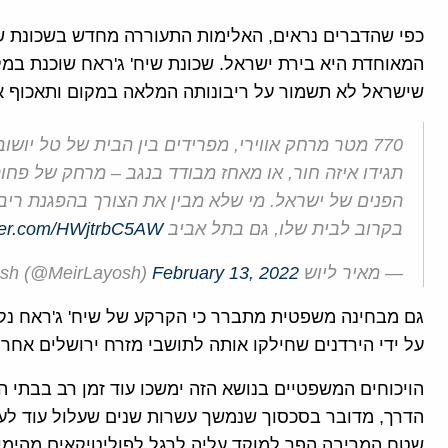
כפי שהדברים נראים, האלימות התעוררה מחדש בשכונת שי
המאוחדת היא בירת ישראל. שכונת שיח' ג'ראח שוכנת במ
שישראל לא תשמור על ריבונותה המלאה במקום ותאכוף א
770 מטר מרחק אווירי, מפרידים בין הבית של טל יו
תגידו איזה חור, או מאחז מבודד בנגב – מרחק של פח
הפנים של ישראל. מי שלא מבין את הצורך בהפגנת ריבו
בקרוב לבית שלו, גם בתל אביב
tter.com/HWjtrbC5AW
— מאיר ליוש Meir Layosh (@MeirLayosh)
February 13, 2022
על ידי הירדנים שחילקו אותה לתושבי מזרח ירושלים אח
הויכוחים המשפטיים בנושא הזה ימשכו עוד זמן רב בבתי
הדרך, מדובר בסכסוך שנמשך עשרות שנים שעלול עוד לעור
שטח המריבה הפך למוקד עליה לרגל לפוליטיקאים מהימין