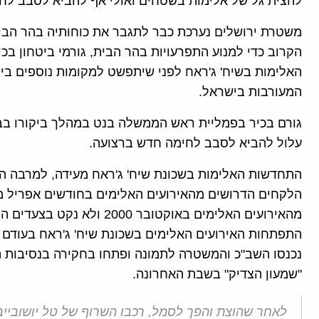
להצית גל של אלימות בשטחים ואולי אף להביא לסבב לח
משטרת ירושלים נערכת כבר לתגבר את כוחותיה בהר הבית
הקרוב כדי למנוע התפרעויות בהר הבית, גורמי ביטחון בכי
האלימות בשיח' ג'ראח לפני שיתפשט למקומות נוספים ביר
המעורבות בישראל.
גורם בכיר בפמליית ראש הממשלה בנט במהלך ביקורו בבח
עלול להביא לסבב לחימה חדש ברצועה.
התחדשות האלימות בשכונת שיח' ג'ראח מעידה, למרבה הצע
מהאירועים האלימים באוקטובר 
התפתחות האירועים האלימים בשכונת שיח' ג'ראח בעודם 
נכנסו השב"כ והמשטרה לתמונה ופתחו בחקירה בנסיבות הצ
"שמעון הצדיק" בשבת האחרונה.
לאחר שהוצת והפך לסמל, רכבו השרוף של טל יושובייב 