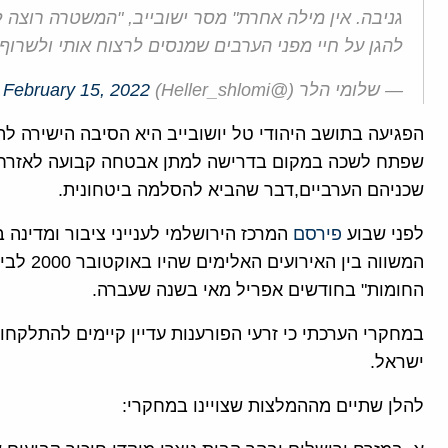
גניבה. אין מילה אחרת" מסר ישובייב, "המשטרה רוצה 
להגן על חיי מפני הערבים שמנסים לרצוח אותי ולשרוף 
— שלומי הלר (@Heller_shlomi)
February 15, 2022
הפגיעה בתושב היהודי טל יושובייב היא הסיבה הישירה לה
שפתח לשכה במקום בדרישה למתן אבטחה קבועה לאזרחים
שכניהם הערביים,דבר שהביא להסלמה ביטחונית.
לפני שבוע
פירסם
המרכז הירושלמי לענייני ציבור ומדינה 
המשווה ב
החומות" בחודשים אפריל מאי בשנה שעברה.
במחקרי הערכתי כי זרעי הפורענות עדיין קיימים להתלקח
ישראל.
להלן שתיים מההמלצות שצויינו במחקרי: