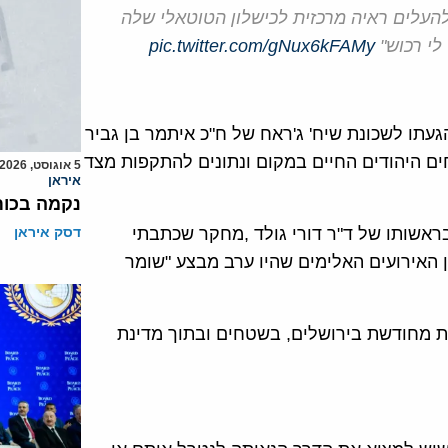
להעלים ראיה מרכזית לכישלון הטוטאלי שלה
לי רכוש"
pic.twitter.com/gNux6kFAMy
געתו לשכונת שיח' ג'ראח של ח"כ איתמר בן גביר
 היהודים החיים במקום ונתונים להתקפות מצד
5 אוגוסט, 2026
איראן
נקמה בכות
בראשותו של ד"ר דורי גולד ,מחקר שכתבתי
דסק איראן
ין האירועים האלימים שהיו באוקטובר 2000 לבין האירועים האלימים שהיו ערב מבצע "שומר
ות מחודשת בירושלים, בשטחים ובתוך מדינת