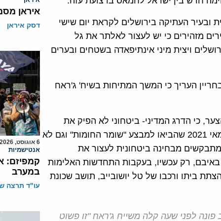
ימה חדש בין ישראל לחמאס ברצועת עזה.
איראן מסמ
 ובעיר העתיקה בירושלים לקראת יום שישי
דסק איראן
רים מזהירים כי יש לעצור לאלתר את גל
ושלים ויצית מיני אינתיפאדה בשטחים ובערים
ריין העריך כי המשך המתיחות בשיח' ג'ראח
ר, כי הדרג המדיני- ביטחוני לא הפיק את
הלקחים הדרושים מהאירועים האלימים בחודשים אפריל מאי 2021 שהביאו למבצע "שומר החומות" וגם לא
6 אוגוסט, 2026
2000 ולא נקט בצעדים המתבקשים מבחינה ביטחונית לעצור את
אנטישמיות
קמפיזם: א
באיבם, רק עכשיו, בעקבות התחדשות האלימות
במערב
תת ביתו ורכבו של טל יושובייב, תושב שכונת
עו"ד תרצה שו
פונה לפני שעה קלה משייח ג'ראח "זו פשוט