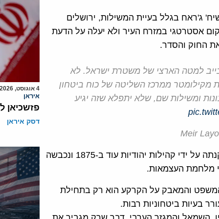
ח' ג'ראח בגלל בעיית המשילות, ירושלים
קום אסטרטגי במזרח העיר ולא יעלה על הדעת
ת החוק והסדר.
שובייב למטה הארצי של משטרת ישראל. לא
ות מקילומטר ממרכז השליטה של כוח ביטחון
4 אוגוסט, 2026
איראן
נות ומשילות שם, שלא יתפלא שזה יגיע
פזשכיאן ל
pic.twi
דסק איראן
גם מבחינה משפטית מתברר כי הקרקע של שיח' ג'ראח נקנתה על ידי קהילות יהודיות עוד ב-1875 ונכבשה
רי מלחמת העצמאות.
 המשפט והמאבק על הקרקע הוא רק בתחילת
ר בעיות ביטחוניות רבות.
, השמאל והמגזר הערבי, דבר שרק מגביר את