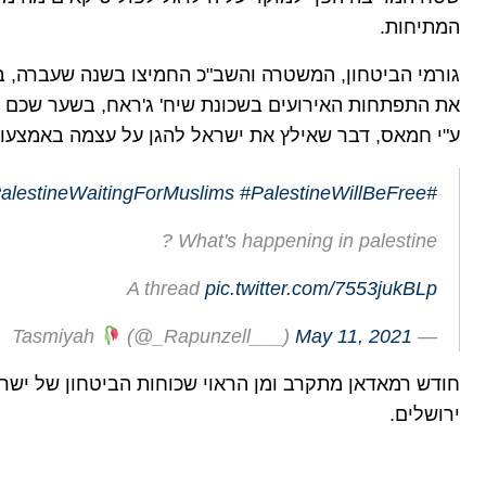
המתיחות.
גורמי הביטחון, המשטרה והשב"כ החמיצו בשנה שעברה, בה
את התפתחות האירועים בשכונת שיח' ג'ראח, בשער שכם ו
ע"י חמאס, דבר שאילץ את ישראל להגן על עצמה באמצעות
alestineWaitingForMuslims
#PalestineWillBeFree
#SheikJarrah
What's happening in palestine ?
A thread
pic.twitter.com/7553jukBLp
(@_Rapunzell___)
May 11, 2021
— Tasmiyah
חודש רמאדאן מתקרב ומן הראוי שכוחות הביטחון של ישר
ירושלים.