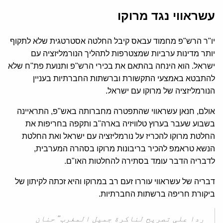
עשראווי נגד מרוקו
יו"ר הרש"פ מחמוד עבאס קיבל החלטה אסטרטגית שלא לתקוף
יותר מדינות ערביות שמצטרפות לתהליך הנורמליזציה עם
ישראל. הוא הינחה בהתאם את בכירי הרש"פ ותנועת פת"ח שלא
להתבטא באמצעי התקשורת וברשתות החברתיות בעניין
הנורמליזציה של מרוקו עם ישראל.
אולם, חנאן עשראווי שהתפטרה מחברותה באש"פ, התראיינה
בשבוע שעבר בערוץ טלוויזיה בארה"ב ותקפה בחריפות את
החלטת מרוקו להכריז על נורמליזציה עם ישראל ואת החלטת
הנשא טראמפ להכיר בריבונות מרוקו בסהרה המערבית,
לדבריה הדבר עומד בסתירה להחלטות האו"ם.
דבריה של עשראווי עוררו זעם רב במרוקו והיא זכתה לקיתון של
ביקורת חריפה ברשתות החברתיות.
ردا علی تصريح لناكرة جميل المغرب" حنان