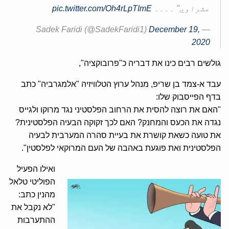
عشراوي" ۔۔۔۔
pic.twitter.com/Oh4rLpTImE
December 19,
— Sadek Faridi (@SadekFaridi1)
2020
גולשים רבים כינו את דבריה כ"פרובוקציה",
עבד א-צמד בן שריפ, מנהל ערוץ הטלוויזיה "אלמגרביה" כתב
בדף הפייסבוק שלו:
"האם את רוצה להסית את הרחוב הפלסטיני נגד מרוקו ולגייס
נגדה את הכעס והמחנק? האם לכך זקוקה הבעיה הפלסטינית?
את טועה כשאת קושרת את בעיית סהרה המערבית לבעיה
הפלסטינית ואת פוגעת באהבה של העם המרוקאי לפלסטין".
ואילו הפעיל
הפוליטי טלאל
מהנין כתב:
"לא נקבל את
ההתערבות