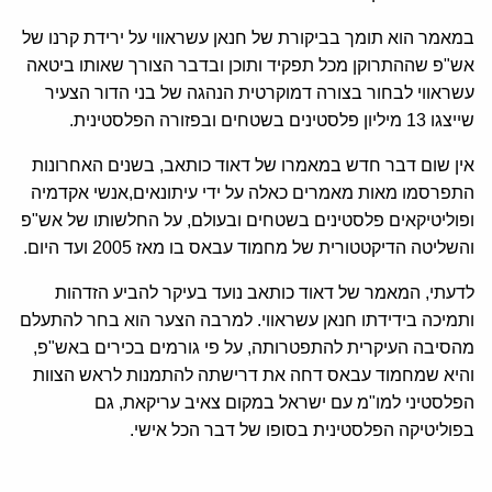
במאמר הוא תומך בביקורת של חנאן עשראווי על ירידת קרנו של
אש"פ שההתרוקן מכל תפקיד ותוכן ובדבר הצורך שאותו ביטאה
עשראווי לבחור בצורה דמוקרטית הנהגה של בני הדור הצעיר
שייצגו 13 מיליון פלסטינים בשטחים ובפזורה הפלסטינית.
אין שום דבר חדש במאמרו של דאוד כותאב, בשנים האחרונות
התפרסמו מאות מאמרים כאלה על ידי עיתונאים,אנשי אקדמיה
ופוליטיקאים פלסטינים בשטחים ובעולם, על החלשותו של אש"פ
והשליטה הדיקטטורית של מחמוד עבאס בו מאז 2005 ועד היום.
לדעתי, המאמר של דאוד כותאב נועד בעיקר להביע הזדהות
ותמיכה בידידתו חנאן עשראווי. למרבה הצער הוא בחר להתעלם
מהסיבה העיקרית להתפטרותה, על פי גורמים בכירים באש"פ,
והיא שמחמוד עבאס דחה את דרישתה להתמנות לראש הצוות
הפלסטיני למו"מ עם ישראל במקום צאיב עריקאת, גם
בפוליטיקה הפלסטינית בסופו של דבר הכל אישי.