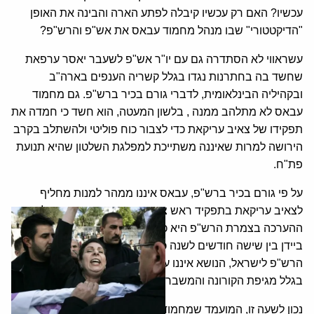
עכשיו? האם רק עכשיו קיבלה לפתע הארה והבינה את האופן
"הדיקטטורי" שבו מנהל מחמוד עבאס את אש"פ והרש"פ?
עשראווי לא הסתדרה גם עם יו"ר אש"פ לשעבר יאסר ערפאת
שחשד בה בחתרנות נגדו בגלל קשריה הענפים בארה"ב
ובקהיליה הבינלאומית, לדברי גורם בכיר ברש"פ. גם מחמוד
עבאס לא מתלהב ממנה , בלשון המעטה, הוא חשד כי חמדה את
תפקידו של צאיב עריקאת כדי לצבור כוח פוליטי ולהשתלב בקרב
הירושה למרות שאיננה משתייכת למפלגת השלטון שהיא תנועת
פת"ח.
על פי גורם בכיר ברש"פ, עבאס איננו ממהר למנות מחליף
לצאיב עריקאת בתפקיד ראש צוות המשא ומתן עם ישראל.
ההערכה בצמרת הרש"פ היא כי יקח לנשיא האמריקני החדש ג'ו
ביידן בין שישה חודשים לשנה כדי להביא לחידוש המשא ומתן בין
הרש"פ לישראל, הנושא איננו עומד בראש סדר העדיפויות שלו
בגלל מגיפת הקורונה והמשבר הכלכלי החמור בארה"ב.
נכון לשעה זו, המועמד שמחמוד עבאס שוקל למנות לראש צוות