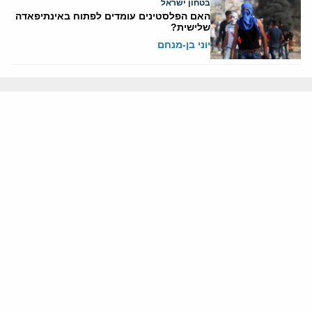
בטחון ישראל
האם הפלסטינים עומדים לפתוח באינתיפאדה
שלישית?
יוני בן-מנחם
אודותינו
חזון ומשימה
עמיתים
החוקרים
אנשי מפתח
לסטודנטים ומתמחים
מחקר
תימן
תוניסיה
תהליך השלום