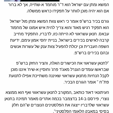
המשא ומתן עם ישראל הוא ד"ר מוחמד א-שתייה, אך לא ברור
אם הוא יהיה מוכן לוותר על תפקידו כראש ממשלה.
גורם בכיר ברש"פ אומר כי ראש צוות המשא ומתן מול ישראל
הוא תפקיד רגיש מאוד והוא צריך להית איש אמונו של מחמוד
עבאס. חנאן עשראווי לא הייתה כזו, לדבריו, התפקיד מחייב
קרבה לאישים בכירים בישראל, בניית יחסי אמון עימם, ידיעת
השפה העברית וכן יכולת להפעיל צוות ענק של עשרות אנשים
ובהם בכירים ברש"פ.
"לחנאן עשראווי את הכישורים האלה, והציר החזק ברש"פ
שבראשו עומדים הגנרל מאג'ד פרג' וחוסיין א-שיח' איננו מוכן
לקבל הנחיות מחנאן עשראווי שאיננה משתייכת אפילו לתנועת
פת"ח " אומר הגורם הבכיר.
העיתונאי דאוד כותאב ,המקורב לחנאן עשראוווי ואף הוא ממוצא
נוצרי, פירסם ב-14 בדצמבר בכמה אתרים מאמר תמיכה בחנאן
עשראווי שלדבריו ייצגה את הפלסטינים הנוצרים ש"הם חלק
בסיסי במאבק הלאומי הפלסטיני".