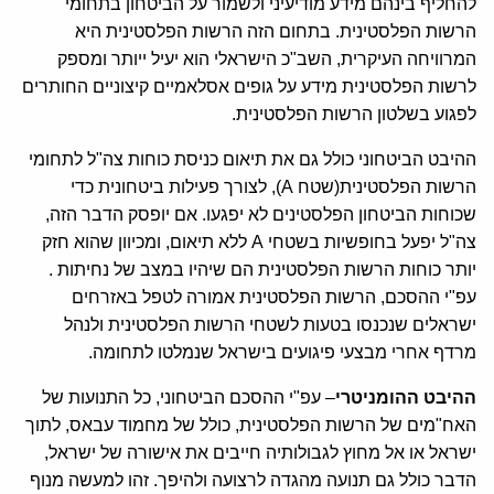
להחליף בינהם מידע מודיעיני ולשמור על הביטחון בתחומי
הרשות הפלסטינית. בתחום הזה הרשות הפלסטינית היא
המרוויחה העיקרית, השב"כ הישראלי הוא יעיל ייותר ומספק
לרשות הפלסטינית מידע על גופים אסלאמיים קיצוניים החותרים
לפגוע בשלטון הרשות הפלסטינית.
ההיבט הביטחוני כולל גם את תיאום כניסת כוחות צה"ל לתחומי
הרשות הפלסטינית(שטח A), לצורך פעילות ביטחונית כדי
שכוחות הביטחון הפלסטינים לא יפגעו. אם יופסק הדבר הזה,
צה"ל יפעל בחופשיות בשטחי A ללא תיאום, ומכיוון שהוא חזק
יותר כוחות הרשות הפלסטינית הם שיהיו במצב של נחיתות .
עפ"י ההסכם, הרשות הפלסטינית אמורה לטפל באזרחים
ישראלים שנכנסו בטעות לשטחי הרשות הפלסטינית ולנהל
מרדף אחרי מבצעי פיגועים בישראל שנמלטו לתחומה.
ההיבט ההומניטרי
– עפ"י ההסכם הביטחוני, כל התנועות של
האח"מים של הרשות הפלסטינית, כולל של מחמוד עבאס, לתוך
ישראל או אל מחוץ לגבולותיה חייבים את אישורה של ישראל,
הדבר כולל גם תנועה מהגדה לרצועה ולהיפך. זהו למעשה מנוף