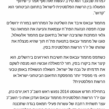
למרות שבעבר הוא סירב לעשות זאת ואף אמר כי שיתוף
הפעולה בין הרשות הפלסטינית לישראל בתחום הביטחוני הוא
"קדוש".
מחמוד עבאס איבד את השליטה על המתרחש במזרח ירושלים
שבה תפסה הנהגת הפת"ח עצמאות והניעה את המחאה נגד
גלאי המתכות שהציבה ישראל בתיאום עם מחמוד אלעאלול,
סגנו של מחמוד עבאס בתנועת פת"ח תוך שהיא מנצלת את
שהותו של יו"ר הרשות הפלסטינית בסין.
כשתפס מחמוד עבאס את חשיבות האירועים בירושלים, הוא
קיצר את ביקורו בסין, חזר לרמאללה ועכשיו הוא מנסה לשקם
את תדמיתו על גבה של ישראל. השאלה הנשאלת באופן טבעי
היא- מי מפסיד יותר מהפסקת התיאום הביטחוני-ישראל או
הרשות הפלסטינית?
בתחילת חודש אוגוסט 2014 נפגש ראש השב"כ דאז,יורם כהן,
עם יו"ר הרשות הפלסטינית מחמוד עבאס ועדכן אותו כי השב"כ
עצר תשתית רחבה של עשרות פעילי חמאס בגדה שתכננה