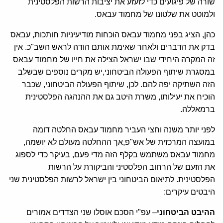
שורה של פיגועים כדי לזעזע את יציבות הרשות הפלסטינית
ולמוטט את שלטונו של מחמוד עבאס.
כהן, הציג בפני מחמוד עבאס הוכחות מודיעיניות חותכות, עבאס
בדק את הדברים ולאחר שאימת אותם הודה לראש השב"כ. אין
זה המקרה היחידי שבו ישראל הצילה את חייו של מחמוד עבאס
במסגרת שיתוף הפעולה הביטחוני,יש מקרים נוספים שבשלב
הזה השתיקה יפה להם. לכן, שיתוף הפעולה הביטחוני, שכבר
הוכיח את יעילותו, משרת היטב גם את ההנהגה הפלסטינית
ברמאללה.
לפני יותר משנה וחצי העביר מחמוד עבאס החלטה דומה
במועצה המרכזית של אש"פ,אך ההחלטה מעולם לא יושמה,
מחמוד עבאס משתמש בקלף הזה מדי פעם, בעיקר כדי לספוג
את הזעם של הרחוב הפלסטיני והביקורת על הרשות
הפלסטינית. לתיאום הביטחוני בין ישראל לרשות הפלסטינית שני
היבטים עיקרים:
ההיבט הביטחוני
– עפ"י הסכם אוסלו שני הצדדים אמורים