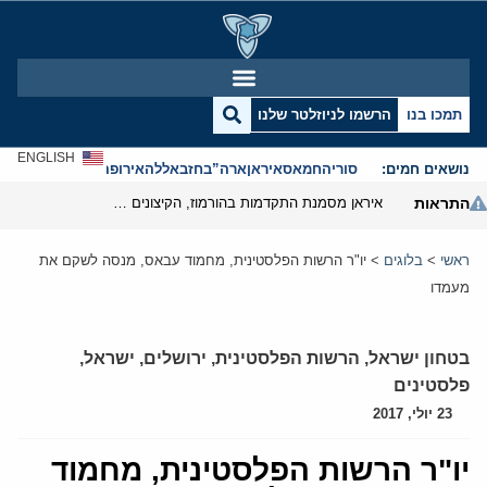
תמכו בנו
הרשמו לניוזלטר שלנו
ENGLISH
נושאים חמים:
סוריה
חמאס
איראן
ארה”ב
חזבאללה
אירופה
אנטישמיות
התראות
איראן מסמנת התקדמות בהורמוז, הקיצונים מנסים לבלום
ראשי
>
בלוגים
>
יו"ר הרשות הפלסטינית, מחמוד עבאס, מנסה לשקם את
מעמדו
בטחון ישראל
,
הרשות הפלסטינית
,
ירושלים
,
ישראל
,
פלסטינים
23 יולי, 2017
יו"ר הרשות הפלסטינית, מחמוד