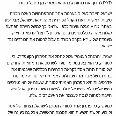
PYD להדוף את כוחות ג'בהת אל-
נוסרה
מן החבל הכורדי.
ישראל חייבת לעקוב בערנות אחר ההתפתחויות האלה מכמה
סיבות. ראשית, דעת הקהל הכורדית אוהדת את ישראל, אבל עיון
באתרי PYD מגלה עוינות כלפי ישראל. כך למשל הייתה הפתעה
לגלות אהדה לפלסטינים ביום הזיכרון ל"רצח" ערפאת. חיזוק
מעמדה של PYD בקרב הכורדים עלול להטות את הכורדים נגד
ישראל.
שנית, "המנהל העצמי" עלול לחסל את הפתרון הקונפדרטיבי
לסוריה, כי הוא בא במקומו ונועד לשרטט את המחוזות החדשים
של סוריה תחת אסד לקראת הבחירות הכלליות שיבטיחו את
בחירתו של אסד מחדש. חלוקה אמיתית של סוריה למדינות
פדרטיביות היא הפתרון האמיתי לסוריה, שעונה על האינטרסים
הישראליים. לא שישראל יכולה לעשות משהו בנידון, אבל היא
חייבת לפחות לנסח לעצמה את האינטרסים שלה.
למעשה, כל פתרון אחר לסוריה מסוכן לישראל. נצחונו של אסד
וקיבוע הקשת השיעית הוא הסכנה הראשית, אבל גם כינונה של