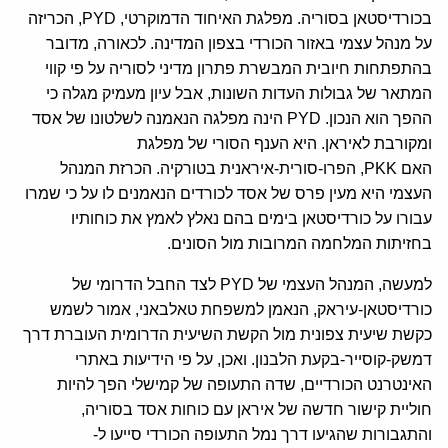
בכורדיסטאן בסוריה. מפלגת האיחוד הדמוקרטי, PYD, הכריזה
על מנהל עצמי באזור הכורדי בצפון המדינה. לכאורה, מדובר
בהתפתחות חיובית המבשרת פתרון מדיני לסוריה על פי קווי
המתאר של גבולות העדות השונות, אבל עיון מעמיק מגלה כי
ההפך הוא הנכון. PYD הינה מפלגה הנאמנה לשלטונו של אסד
ומקורבת לאיראן. היא הענף הסורי של מפלגת
האם PKK, הפרו-סורית-איראנית בטורקיה. הכרזת המנהל
העצמי היא מעין פרס של אסד לכורדים הנאמנים לו על כי שמרו
עבורו על כורדיסטאן בימים בהם נאלץ לאמץ את כוחותיו
בחזיתות המלחמה המרובות מול הסונים.
למעשה, המנהל העצמי של PYD לצד החבל הדרומי של
כורדיסטאן-עיראק, הנאמן למשפחת טאלבאני, אמור לשמש
כקשת שיעית צפונית מול הקשת השיעית הדרומית העוברת דרך
דמשק-קוסייר-בקעת הלבנון. ואכן, על פי הידיעות באתרי
האינטרנט הכורדיים, שדה התעופה של קמישלי הפך להיות
חוליית קישור חדשה של איראן עם כוחות אסד בסוריה,
והתגבורות שהגיעו דרך נמל התעופה הכורדי סייעו ל-