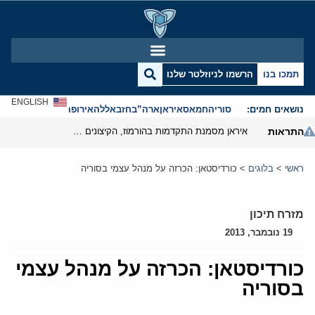
תמכו בנו
הרשמו לניוזלטר שלנו
ENGLISH
נושאים חמים:
סוריה
חמאס
איראן
ארה”ב
חזבאללה
אירופה
אנטישמיות
התראות
איראן מסמנת התקדמות בהורמוז, הקיצונים מנסים לבלום
ראשי
>
בלוגים
>
כורדיסטאן: הכרזה על מנהל עצמי בסוריה
מזרח תיכון
19 נובמבר, 2013
כורדיסטאן: הכרזה על מנהל עצמי
בסוריה