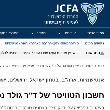
המרכז הירושלמי לענייני חוץ וביטחון
עמוד הבית
אודותינו
מחקר
המרכז בתקש
נושאים חמים:
סוריה
חמאס
איראן
ארה”ב
חזבאללה
אירופה
אנטישמיות
התראות
איראן מסמנת התקדמות בהורמוז, הקיצונים מנסים לבלום
ראשי
>
בלוגים
>
חשבון הטוויטר של ד"ר גולד נפרץ: "מחזק את הנחישות להגן על
אנטישמיות
,
ארה"ב
,
בטחון ישראל
,
ירושלים
,
ישר
חשבון הטוויטר של ד"ר גולד נ
בעקבות הפריצה על ידי קבוצת פצחנים טורקית הנחה ד"ר