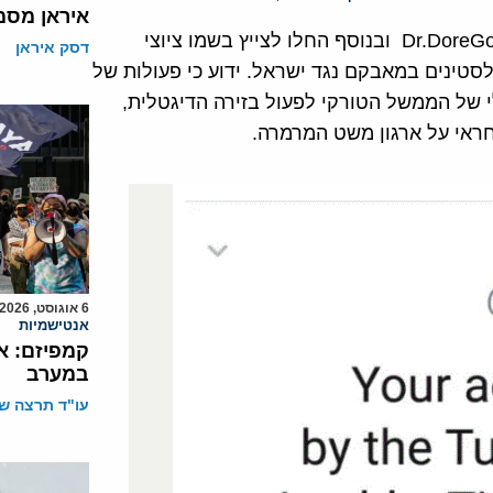
איראן מסמ
הפצחנים השתלטו על החשבון ושינו את שם היוזר ל Dr.DoreGoldRT ובנוסף החלו לצייץ בשמו ציוצי
דסק איראן
סטינים במאבקם נגד ישראל. ידוע כי פעולות של
 של הממשל הטורקי לפעול בזירה הדיגטלית,
6 אוגוסט, 2026
אנטישמיות
קמפיזם: א
במערב
עו"ד תרצה שו