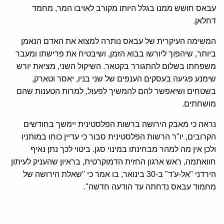
עבאס חושש ממנו בגלל היותו מקורב לאויבו המר, מחמד
דחלאן.
המשימה העיקרית של עבאס נותרה למצוא את האדם הנאמן
ביותר, שיהפוך ליורשו בבוא הזמן, ושיבטיח את פרישתו ומעבר
משפחתו בשלום להתגורר בקטאר. השיקול השני, מציאת יורש
שימנע פגיעה בעסקים הענפים של שני בניו, יאסר וטארק,
בשטחים ושיאפשר להם להמשיך לפעול, למרות הטענות שהם
מושחתים.
נראה כי מאבק הירושה ברשות הפלסטינית יימשך בחודשים
הקרובים, יו"ר הרשות הפלסטינית סבור כי עדיין כוחו במותניו
ולכן אין מה למהר מבחינתו במינוי סגן. ביטוי לכך נתן נאיף
חוואתמה, ראש ארגון החזית הדמוקרטית, בראיון שהעניק לעיתון
הירדני "אל-ע'ד" ב-30 בינואר, בו אמר כי "שאלת הירושה של
מחמוד עבאס נדחתה עד הודעה חדשה".