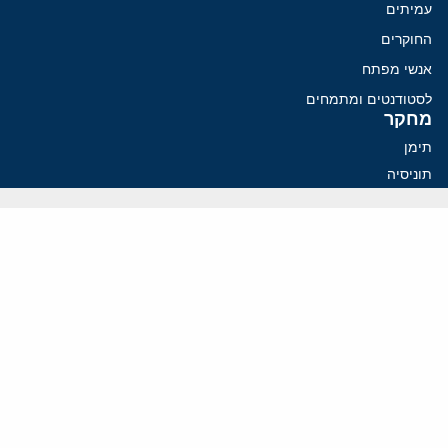
עמיתים
החוקרים
אנשי מפתח
לסטודנטים ומתמחים
מחקר
תימן
תוניסיה
תהליך השלום
רוסיה
קנדה
קטאר
פלסטינים
ערבי ישראל
ערב הסעודית
עיראק
פרסומים אחרונים
כיצד חקירות פורנזיות בתחום הקריפטו מסוגלות לפרק את המערך