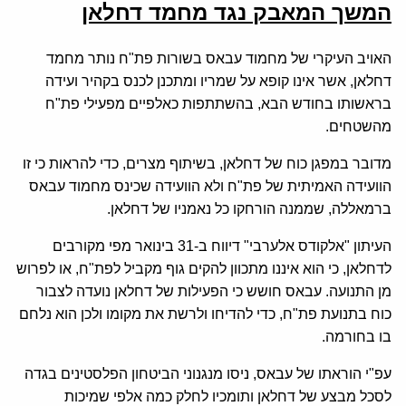
המשך המאבק נגד מחמד דחלאן
האויב העיקרי של מחמוד עבאס בשורות פת"ח נותר מחמד
דחלאן, אשר אינו קופא על שמריו ומתכנן לכנס בקהיר ועידה
בראשותו בחודש הבא, בהשתתפות כאלפיים מפעילי פת"ח
מהשטחים.
מדובר במפגן כוח של דחלאן, בשיתוף מצרים, כדי להראות כי זו
הוועידה האמיתית של פת"ח ולא הוועידה שכינס מחמוד עבאס
ברמאללה, שממנה הורחקו כל נאמניו של דחלאן.
העיתון "אלקודס אלערבי" דיווח ב-31 בינואר מפי מקורבים
לדחלאן, כי הוא איננו מתכוון להקים גוף מקביל לפת"ח, או לפרוש
מן התנועה. עבאס חושש כי הפעילות של דחלאן נועדה לצבור
כוח בתנועת פת"ח, כדי להדיחו ולרשת את מקומו ולכן הוא נלחם
בו בחורמה.
עפ"י הוראתו של עבאס, ניסו מנגנוני הביטחון הפלסטינים בגדה
לסכל מבצע של דחלאן ותומכיו לחלק כמה אלפי שמיכות