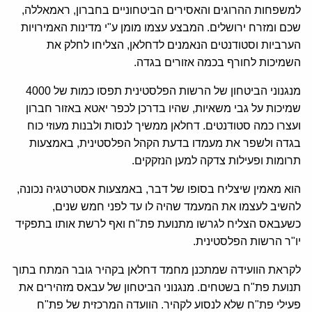
למשפחות ההרוגים והאסירים הביטחוניים בחברון, ראמאללה,
שכם ומזרח ירושלים. המבצע עצמו מומן ע"י מדינות האמירויות
הערביות וסטודנטים הנאמנים לדחלאן, הצליחו לחלק את
השמיכות לחורף בכמה אזורים בגדה.
מנגנוני הביטחון של הרשות הפלסטינית תפסו כמות של 4000
שמיכות על גבי משאיות, שהיו בדרכן לכפר יאטא באזור חברון
ועצרו כמה סטודנטים. דחלאן ממשיך לנסות ולבנות מעוזי כוח
בגדה ולשפר את מעמדו בדעת הקהל הפלסטינית, באמצעות
תרומות ופעילות צדקה למען הנזקקים.
הוא מאמין שיצליח בסופו של דבר, באמצעות אסטרטגיה נכונה,
להשיב לעצמו את המעמד שהיה לו עד לפני חמש שנים,
כשעבאס הצליח לגרשו מתנועת פת"ח ואף לרשת אותו בתפקיד
יו"ר הרשות הפלסטינית.
לקראת הוועידה שמתכנן מחמד דחלאן בקהיר גובר המתח בתוך
תנועת פת"ח בשטחים. מנגנוני הביטחון של עבאס מזהירים את
פעילי פת"ח שלא לנסוע לקהיר. הוועדה המרכזית של פת"ח