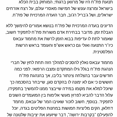
תנועת פת"ח היו של מרוואן ברגותי, המוחזק בבית הכלא
בישראל ומרצה עונש של חמישה מאסרי עולם, על רצח אזרחים
ישראלים, ושל ג'בריל רג'וב, חבר הועדה המרכזית של פת"ח.
הדיונים בועדה המרכזית של פת"ח בנושא אמורים להימשך ללא
הגבלת זמן. מדובר בבחירת אדם משורות פת"ח לתפקיד חשוב,
שאמור לתת לו עדיפות בבוא הזמן לרשת את מחמוד עבאס
כיו"ר התנועה ואולי גם כראש אש"פ והעומד בראש הרשות
הפלסטינית.
מחמוד עבאס נאלץ להסכים למהלך הזה תחת לחץ של חברי
הנהגת פת"ח בגלל גילו המתקדם ומצבו הרפואי. לפני כמה
חודשים עבר בהצלחה צינתור בליבו, אך בהנהגת פת"ח
חוששים כי אם לא ימונה לו בהקדם סגן, שייבחר בהסכמה כך
שיוכל למלא את מקומו במידה שייבצר ממנו להמשיך בתפקידו,
עלול הדבר להביא לפרוץ מעשי אלימות בין המועמדים השונים
לתפקיד. בנוסף, חשוב לזכור שאויבו המר של עבאס, מחמד
דחלאן, הקים מליציות חמושות במחנות הפליטים בגדה, יוכל
להפעילם "בקרבות ירושה", דבר שיזעזע את יציבות שלטונה של