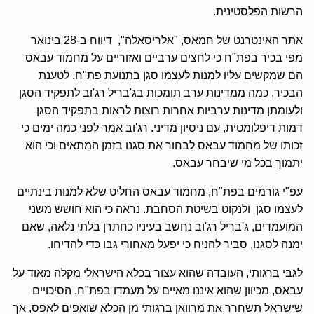
הרשות הפלסטינית.
אתר האינטרנט של חמאס, "אלריסאלה", דיווח ב-28 בינואר
מפי בכיר בפת"ח כי לחצים ערביים ואזוריים על מחמוד עבאס
הם שמקשים עליו למנות לעצמו סגן בתנועת פת"ח. לטענת
הבכיר, כמה ממדינות ערב תומכות בג'בריל רג'וב לתפקיד הסגן
ולעומתן מדינות ערביות אחרות רוצות לראות בתפקיד הסגן
דמות דיפלומטית, עם ניסיון מדיני. רג'וב אמר לפני כמה ימים כי
זכותו של מחמוד עבאס לבחור את סגנו בזמן המתאים וכי הוא
יתמוך בכל מי שיבחר עבאס.
עפ"י גורמים בפת"ח, מחמוד עבאס החליט שלא למנות בינתיים
לעצמו סגן ולנקוט בשיטת הסחבת. נראה כי הוא חושש משני
המועמדים, ג'בריל רג'וב נחשב בעיניו כחתרן בלתי נלאה, שאם
ימנה לסגנו, סביר להניח כי יפעל מאחורי גבו כדי להדיחו.
לגבי ברגותי, העובדה שהוא עצור בכלא הישראלי מקלה מאוד על
עבאס, מכיוון שהוא איננו מאיים על מעמדו בפת"ח. הסיכויים
שישראל תשחרר את מרוואן ברגותי מן הכלא שואפים לאפס, אך