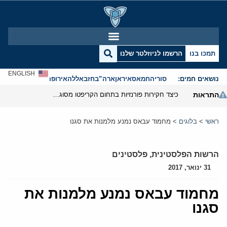
תמכו בנו
הרשמו לניוזלטר שלנו
ENGLISH
נושאים חמים:
סוריה
חמאס
איראן
ארה”ב
חזבאללה
אירופה
אנטישמיות
התראות
כיצד חקירות פורנזיות בתחום הקריפטו מסוגלות לפרק את המערך הפיננסי של משמרות המהפכה
ראשי
>
בלוגים
>
מחמוד עבאס נמנע מלמנות את סגנו
הרשות הפלסטינית
,
פלסטינים
31 ינואר, 2017
מחמוד עבאס נמנע מלמנות את
סגנו