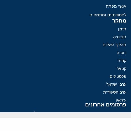
אנשי מפתח
לסטודנטים ומתמחים
מחקר
תימן
תוניסיה
תהליך השלום
רוסיה
קנדה
קטאר
פלסטינים
ערבי ישראל
ערב הסעודית
עיראק
פרסומים אחרונים
פזשכיאן רוצה הסדרה, השמרנים באיראן רוצים מנוף לחץ בהורמוז
איראן מסמנת התקדמות בהורמוז, הקיצונים מנסים לבלום
קמפיזם: איך דוקטרינה קומוניסטית עיצבה את היחס לישראל במערב