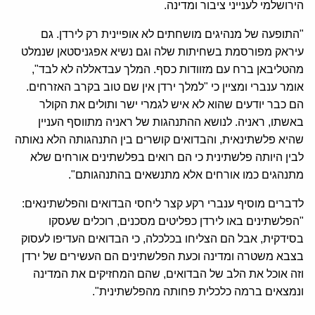
הירושלמי לענייני ציבור ומדינה.
"התופעה של מנהיגים מושחתים לא אופיינית רק לירדן. גם
עיראק מפורסמת בשחיתות שלה וגם נשיא אפגניסטאן שנמלט
מהטליבאן ברח עם מזוודות כסף. המלך עבדאללה לא לבד",
אומר ענברי ומציין כי "למלך ירדן אין שם טוב בקרב האזרחים.
הם כבר יודעים שהוא לא איש לגמרי ישר ותולים את הקולר
באשתו, ראניה. לנושא ההתנהגות של ראניה מתווסף העניין
שהיא פלשתינאית, והבדואים קושרים בין התנהגותה הלא נאותה
לבין היותה פלשתינית כי הם רואים בפלשתינים אורחים שלא
מתנהגים כמו אורחים אלא מתנשאים בהתנהגותם".
לדברים מוסיף ענברי רקע קצר ליחסי הבדואים והפלשתינאים:
"הפלשתינים באו לירדן כפליטים מסכנים, רוכלים שעסקו
בסידקית, אבל הם הצליחו בכלכלה, כי הבדואים העדיפו לעסוק
בצבא משטרה ומדינה וכעת הפלשתינים הם העשירים של ירדן
וזה אוכל את הלב של הבדואים, שהם המחזיקים את המדינה
ונמצאים ברמה כלכלית פחותה מהפלשתינית".