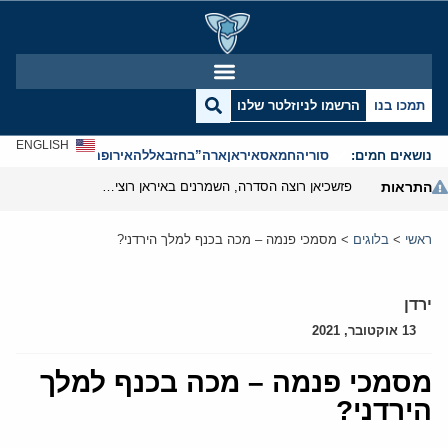
תמכו בנו
הרשמו לניוזלטר שלנו
ENGLISH
נושאים חמים:
סוריה
חמאס
איראן
ארה”ב
חזבאללה
אירופה
אנטישמיות
התראות
פזשכיאן רוצה הסדרה, השמרנים באיראן רוצים מנוף לחץ בהורמוז
ראשי
>
בלוגים
>
מסמכי פנמה – מכה בכנף למלך הירדני?
ירדן
13 אוקטובר, 2021
מסמכי פנמה – מכה בכנף למלך
הירדני?