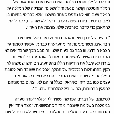
ובחזרה למלך והמלכה: "הבדואים רואים את ההתנהגות של
המלך והמלכה וקושרים את זה להשפעה המזיקה של המלכה על
המלך שגם הוא לא נתפס כ'אחד משלנו', אלא כבריטי בהיותו בן
לאם בריטית, ביות השפה הערבית שלו לא שורשית, לקח לו זמן
להתאמן כדי לדבר בערבית שלא צורמת את האוזן".
"הבעיה של ירדן היא הנאמנות המתערערת של השבטים
הבדואים, וכשהנאמנות הזו מתערערת כבר אי אפשר לסמוך על
הצבא הירדני, וזו כבר גם בעיה שלנו. זה נובע מכך שהבדואים לא
מתחברים רגשית למשפחת המלוכה", אומר ענברי. "הציבור
בירדן לא קיבל את הידיעות הללו בהפתעה. הם חשו שמשהו לא
תקין בהתנהלות הכלכלית של המלך, אבל מה שעובד חזק לטובת
המלך זה מה שהם רואים מסביב. הם לא רוצים לראות את
עצמם כמו בסוריה ובעיראק. בגלל זה הם לא יוצאים בהמוניהם
להפגין ברחובות, מה שיוביל למלחמת שבטים".
לסיכומם של דברים הפרשה עשויה לגווע ולא לעורר סערה
בממלכה בשל מה שענברי מגדיר כ'המשוואה': "מצד אחד, אין
הזדהות רגשית עם סמלי בית המלוכה, ומצד שני לא רוצים להיות