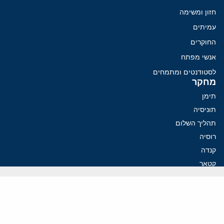
חזון ומשימה
עמיתים
החוקרים
אנשי מפתח
לסטודנטים ומתמחים
מחקר
תימן
תוניסיה
תהליך השלום
רוסיה
קנדה
קטאר
פלסטינים
ערבי ישראל
ערב הסעודית
עיראק