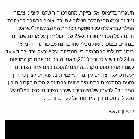
השגריר בדימוס, אלן בייקר, מהמרכז הירושלמי לענייני ציבור
ומדינה וממנסחי הסכם השלום עם ירדן אומר בתגובה להצהרת
המלך עבדאללה על הפסקת הכרחת המועבלעות: "ישראל
חתמה על הסדרי חכירה ל-25 שנה מול ירדן על אותם שטחים
בנהרים ובצופר, זאת מבלי שהדבר נחשב כוויתור ירדני על
ריבונותה. לפי ההסכמים בין המדינות, על ישראל וירדן להודיע עד
ה-24 לחודש אוקטובר 2018, האם יש בכוונת אחת מן המדינות
לשנות את הסטטוס קוו. בהתאם להסכם באם אחד הצדדים
יעשה כן על הצדדים לקיים התייעצויות בנושא. יש לציין כי ירדן
נהנית מהסכמים בתחומים שונים בהתאם ליחסים הקרובים בין
המדינות". לדעתו של השגריר לשעבר הצדדים יכנסו למו"מ על
מכלול היחסים בין המדינות, על כל הכרוך בך.
לראיון המלא: