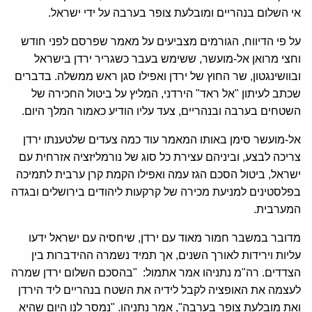
אי השלום בנהריים ומובלעת צופר בערבה על ידי ישראל.
על פי הדיווח, הגורמים מצביעים על מאמר שפרסם לפני חודש
וחצי מרואן אל-מועשר, ששימש בעבר כשגריר ירדן בישראל
ובוושינגטון, שר החוץ של ירדן ואפילו סגן ראש ממשלה. בדברים
שכתב לעיתון "אל ראד" הירדני, המליץ על ביטול החכירה של
השטחים בערבה ובנהריים, צעד עליו הודיע כאמור המלך היום.
אל-מועשר סימן באותו המאמר עוד כמה צעדים שלטענתו ירדן
צריכה לבצע, וביניהם עצירת כל סוג של נורמליזציה אזרחית עם
ישראל, ביטול הסכם הגז עמה ואפילו הקמת קרן ערבית לתמיכה
בפלסטינים למניעת מכירה של קרקעות ליהודים בירושלים ובגדה
המערבית.
מדובר במשבר חמור מאוד עם ירדן, שיחסיה עם ישראל ידעו
עליות וירידות לאורך השנים, אך תמיד נשמרה ההידברות בין
הצדדים. רה"מ נתניהו אמר אתמול: "בהסכם השלום ירדן שמרה
לעצמה את האופציה לקבל לידיה את השטח בנהריים ליד הירדן
ואת מובלעת צופר בערבה", אמר נתניהו. "נמסר לנו היום שהיא