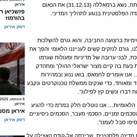
לשחרור פלסטין (אש"ף) וראש התנועה לשחרור פלסטין פתח, נשא ברמאללה (31.12.13) את הנאום
איראן
פזשכיאן ר
מדה הפלסטינית בנוגע לתהליך המדיני.
בהורמוז
דסק איראן
ימיות ברצועה החביבה, והוא גורם להשלכות
, גורם לנזקים קשים לענייננו הלאומי והפך את
, לבני ערובה של מדיניות ופעולות שגרמו
בעת בה קיים מצור ישראלי ההולך ומתהדק
אנו אומרים לחמאס, בואו ננוע ובמהירות
 ומאוחד, כדי שנקים ממשלת טכנוקרטים ונקבע
דברו ונשים קץ לפילוג".
6 אוגוסט, 2026
איראן
 הלאומיות… אנו נוטלים חלק במו"מ כדי להגיע
איראן מסמ
סכמים זמניים, הסכמי מעבר, הסכמים ניסיוניים
דסק איראן
סיפו סבל לעמנו".
מת מדינה פלסטינית, שבירתה אל-קודס האצילה על