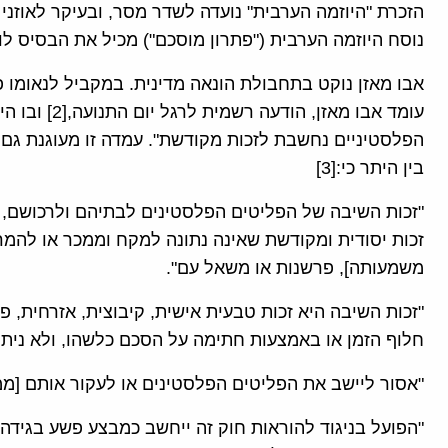
הזכרת "היוזמה הערבית" נועדה לשדר מסר, ובעיקר לאוזני 
נוסח היוזמה הערבית ("פתרון מוסכם") מכיל את הבסיס לוו
עומד אבו מאזן
בין היתר כי:[3]
"זכות השיבה של הפליטים הפלסטינים לבתיהם ולרכושם, 
זכות יסודית ומקודשת שאינה נתונה למקח וממכר או להמרה
משמעותה], פרשנות או משאל עם".
"זכות השיבה היא זכות טבעית אישית, קיבוצית, אזרחית, 
חלוף הזמן או באמצעות חתימה על הסכם כלשהו, ולא ניתן
"אסור ליישב את הפליטים הפלסטינים או לעקור אותם [ממ
"הפועל בניגוד להוראות חוק זה ייחשב כמבצע פשע בגידה ח