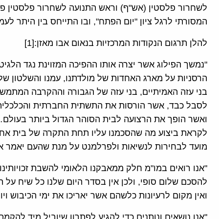
המסורתי לרגל ציון "יום הפתח", ובו התייחס בין היתר לע
להלן תרגום הנקודות המרכזיות בנאום אבו מאזן:[1]
"נמשך הפילוג אשר יצרה אותו ההפיכה המזוינת נגד הלגיט
הרסניות על מארג האחדות של מולדתנו, עמנו והשלטון שלנו
בני עזה האמיתיים, בני עזה של הגבורה וההקרבה המתמשכת
לסבל כבד, אשר הורסות את התשתית החברתית והכלכלית 
ואשר הופך את הרצועה לבית הסוהר הגדול ביותר בעולם… 
לקראת ביצוע מה שהסכמנו עליו תחת התקרה של בית אחד
מועד לבחירות לנשיאות ולפרלמנט על מנת שהעם יאמר את 
"אנו רואים במו"מ חלק ממאבקנו הלאומי להשבת זכויותינו
להסכם שלום סופי, ולכן אין בסדר היום שלנו כל שיח על ה
ואין מקום לרעיונות כלשהם אשר יאריכו את ימי הכיבוש ויו
"אנו נושאים ונותנים כדי להגיע לפתרון שיוביל מיד להק