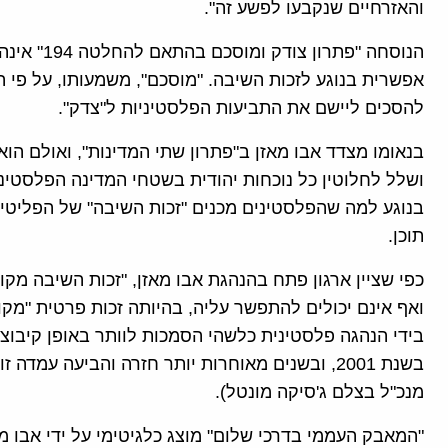
והאזרחיים שנקבעו לפשע זה".
הנוסחה "פת
אפשרית בנוגע לזכות השיבה. "מוסכם", משמעותו, על פי 
להסכים ליישם את התביעות הפלסטיניות ל"צדק".
בנאומו מצדד אבו מאזן ב"פתרון שתי המדינות", ואולם הו
ושלל לחלוטין כל נוכחות יהודית בשטחי המדינה הפלסטינ
בנוגע למה שהפלסטינים מכנים "זכות השיבה" של הפליטי
תוכן.
כפי שציין ארגון פתח בהנהגת אבו מאזן, "זכות השיבה מקו
ואף אינם יכולים להתפשר עליה, בהיותה זכות פרטית "מקוד
בידי הנהגה פלסטינית כלשהי הסמכות לוותר באופן קיבוצי 
בשנת 2001, ובשנים מאוחרות יותר חזרה והביעה עמד
מנכ"ל בצלם ג'סיקה מונטל).
"המאבק העממי בדרכי שלום" מוצג כלגיטימי על ידי אבו מא