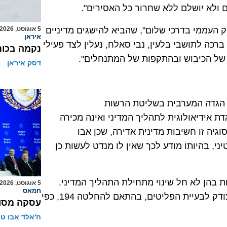
 ולא יושלם ללא שחרור כל האסירים".
 העממי בדרכי שלום", שהביא להישגים מדיניים
5 אוגוסט, 2026
איראן
רכה לתושבי בלעין, נבי סאלח, נעלין לצד פעילי
נקמה בכות
 של הכיבוש ובהתקפות של המתנחלים".
דסק איראן
 הגדה המערבית בשליטת הרשות
 אידיאולוגית לתהליך המדיני ואינה מכירה
גיה זו חשיבות מדינית אדירה, שכן אבו
, בהיותו מודע לכך שאין לו מנדט לעשות כן
ת בהן לא חל שינוי מתחילת התהליך המדיני.
5 אוגוסט, 2026
חמאס
בסוגית הפליטים שב אבו מאזן על הנוסחה בדבר "פתרון צודק לבעיית הפליטים, בהתאם להחלטה 194, כפי
עסקה מסוכ
ח'אלד אבו ט