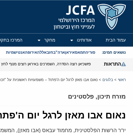
המרכז הירושלמי לענייני חוץ וביטחון
עמוד הבית
אודותינו
מחקר
המרכז בתקש
נושאים חמים:
סוריה
חמאס
איראן
ארה”ב
חזבאללה
אירופה
אנטישמיות
התראות
פזשכיאן רוצה הסדרה, השמרנים באיראן רוצים מנוף לחץ ב
ראשי
>
בלוגים
>
נאום אבו מאזן לרגל יום ה'פתח' – משמעויות ראשוניות על "זכ
מזרח תיכון
,
פלסטינים
נאום אבו מאזן לרגל יום ה'פת
יו"ר הרשות הפלסטינית, מחמוד עבאס (אבו מאזן), המשמש