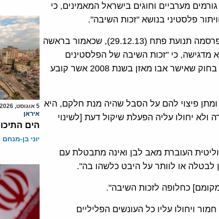
גורמים מערביים וחוגים בישראל המאמינים, כי
יתור פלסטיני בנושא "זכות השיבה".
אבו מאזן נוקט בתחבולת הונאה מדינית. במקביל לנאומו פרסמה תנועת פתח (29.12.13), שכאמור בראשה
, הודעה רשמית לרגל יום התנועה,[2] ובו היא מדגישה, כי "זכות השיבה של הפלסטינים
הפלסטיניים נחשבת לזכות מקודשת". עמדה זו מעוגנת גם בחוק שאישר אבו מאזן בשנת 2008 אשר קובע
ומתן פיצוי להם על הסבל שהיה מנת חלקם, היא
5 אוגוסט, 2026
איראן
 ולא יחולו עליה הפעלת שיקול דעת [לשינוי
הים התיכון
יוני בן-מנחם
פוליטית העוברת מאב לבן ואינה מתבטלת עם
 לבטלה או לוותר על היבט כלשהו בה".
קומם] כחלופה לזכות השיבה".
מור ויחולו עליו כל העונשים הפליליים