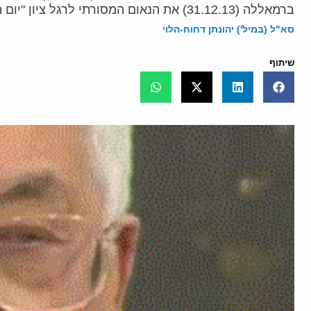
ברמאללה (31.12.13) את הנאום המסורתי לרגל ציון "יום הפתח", ובו התייחס בין היתר לעמדה הפלסטינית בנוגע לתהליך המדיני.
סא"ל (במיל') יהונתן דחוח-הלוי
שיתוף