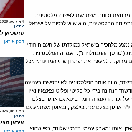
רון צודק ומוסכם בהתאם להחלטה 194" אינה מבטאת נכונות משתמעת לפשרה פלסטינית
4 אוגוסט, 2026
התפיסה הפלסטינית, היא שיש לכפות על ישראל
איראן
פזשכיאן ל
דסק איראן
א נמנע מלהכיר בישראל כמולדתו של העם היהודי
ית ("סרטן ההתנחלויות"). העמדה הפלסטינית
ם מרוקנת למעשה את "פתרון שתי המדינות" מכל
דשת", הווה אומר הפלסטינים לא יתפשרו בעניינה
שת" הנתונה בידי כל פליטי ופליט וצאצאיו ואין
על זכות זו (עמדה דומה ביטא גם ארגון בצלם
ה זו יו"ר ארגון בצלם ענת בילצקי, ובאופן משתמע גם
3 אוגוסט, 2026
איראן
איראן מצי
זן. אותו "מאבק עממי בדרכי שלום", כפי שהוא
דסק איראן