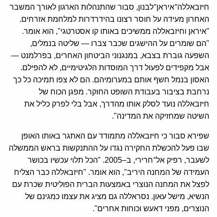
חיזבאללה־איראן־לבנון, סבור שהתנהלות הארגון לאורך המשבר
האחרון מעידה על חוסר רצונו בהידרדרות למלחמת אזרחים.
"איראן וחיזבאללה ממשיכים באותו קו אסטרטגי", הוא אומר.
"הם שומרים על ההישגים שכבר צברו — שליטה בנמלים,
השפעה גוברת בצבא, במנגנוני הביטחון האחרים, בפרלמנט —
אבל מקפידים לפעול דרך המוסדות הלגיטימיים, לא להפילם.
האסון בנמל חשף אותם במערומיהם. הם לא צפו תמיכה כל כך
נרחבת בציבור בעבודת השופט החוקר. מפגן הכוח של
חיזבאללה נועד לסלק אותו מהדרך, אבל בלי לפרק כליל את
השיטה שמחזיקה את המדינה".
שפירא סבור כי חיזבאללה מתמודד עם האתגר באותו האופן
שבו פעל להכשלת החקירה נגדו על ההתנקשות בראש הממשלה
לשעבר, רפיק אל־חרירי, ב–2005. "הכל תלוי עכשיו בכושר
העמידה של המחנה היריב", הוא אומר. "חיזבאללה כבר הצליח
לפצל את המחנה הנוצרי באמצעות הברית הפוליטית שכרת עם
הנשיא, מישל עאון. נסראללה גם מציג את עצמו כמגינם של
הנוצרים, מפני דאעש וכוחות אחרים".