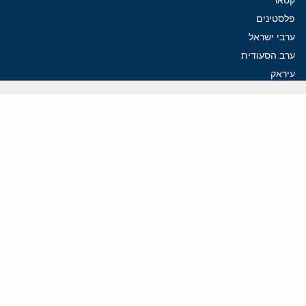
פלסטינים
ערבי ישראל
ערב הסעודית
עיראק
פרסומים אחרונים
איראן מסמנת התקדמות בהורמוז, הקיצונים מנסים לבלום
קמפיזם: איך דוקטרינה קומוניסטית עיצבה את היחס לישראל במערב
נקמה בכותרות, הסכם בחדרים: איראן מתקרבת לפתיחת הורמוז
עסקה מסוכנת: מועצת השלום של טראמפ וחמאס
הים התיכון עשוי להיות החזית הבאה של איראן
ווידאו
YouTube
ארכיון שמע
הרצאות