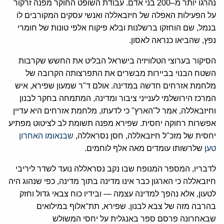
נהרגו יותר מ–200 בני אדם. עבודת השופט החוקר מפנה זרקור
על הפעילות האפלה של חיזבאללה ואנשי עסקים המקורבים לו
בנמל, שם הוחזקו ברשלנות ובלא פיקוח אלפי טונות של חומרי
נפץ, שהביאו כנראה לאסון.
הסיקור בערוצי הטלוויזיה בישראל הבליט את החשש שקרבות
השטח הבנוי בביירות מבשרים את התפרצותה הקרובה של
מלחמת אזרחים חדשה במדינה. אולם ד"ר שמעון שפירא, איש
המרכז הירושלמי לענייני ציבור ומדינה, המתמחה בחקר לבנון
וחיזבאללה, אמר ל"הארץ" כי לדעתו, מלחמת אזרחים היא עדיין
אפשרות רחוקה יחסית. שפירא מפנה תשומת לב לציטוט מפתיע
יחסית של מזכ"ל חיזבאללה, חסן נסראללה,
שבנאומו האחרון
טען
שלרשותו עומדים מאה אלף לוחמים.
לדבריו, המספר המנופח שבו נקב נסראללה נועד לשדר ליריבי
חיזבאללה כי הארגון כבר אינו מדינה בתוך מדינה, כפי שנהוג היה
לטעון, אלא נהפך למדינה עצמה — ובידיו כוח צבאי גדול וחזק
בהרבה מזה של צבא לבנון. שפירא, תת־אלוף במילואים
שבאחרונה פרסם ספר באנגלית על יחסי המשולש