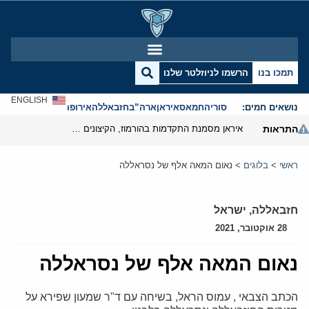
תמכו בנו
הרשמו לניוזלטר שלנו
ENGLISH
נושאים חמים:
סוריה
חמאס
איראן
ארה”ב
חזבאללה
אירופה
אנטישמיות
התראות
איראן מסמנת התקדמות בהורמוז, הקיצונים מנסים לבלום
ראשי
>
בלוגים
>
נאום המאה אלף של נסראללה
חזבאללה
,
ישראל
28 אוקטובר, 2021
נאום המאה אלף של נסראללה
הכתב הצבאי , עמוס הראל, בשיחה עם ד"ר שמעון שפירא על