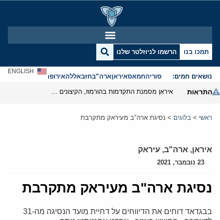
תמכו בנו
הרשמו לניוזלטר שלנו
ENGLISH
נושאים חמים:
סוריה
חמאס
איראן
ארה”ב
חזבאללה
אירופה
אנטישמיות
התראות
איראן מסמנת התקדמות בהורמוז, הקיצונים מנסים לבלום
ראשי
>
בלוגים
>
נסיגת ארה"ב מעיראק מתקרבת
איראן
,
ארה"ב
,
עיראק
23 נובמבר, 2021
נסיגת ארה"ב מעיראק מתקרבת
בבגדאד דוחים את הדיווחים על דחיית מועד הנסיגה מה-31