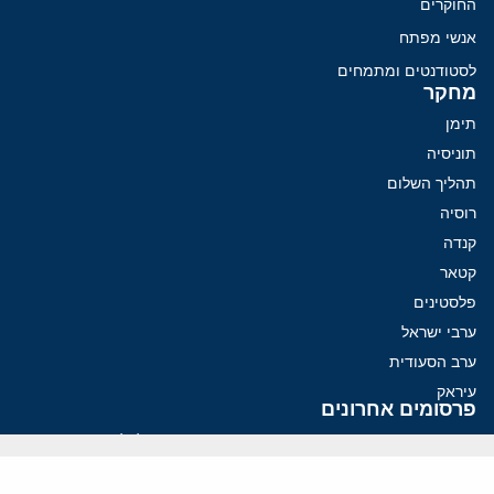
החוקרים
אנשי מפתח
לסטודנטים ומתמחים
מחקר
תימן
תוניסיה
תהליך השלום
רוסיה
קנדה
קטאר
פלסטינים
ערבי ישראל
ערב הסעודית
עיראק
פרסומים אחרונים
איראן מסמנת התקדמות בהורמוז, הקיצונים מנסים לבלום
קמפיזם: איך דוקטרינה קומוניסטית עיצבה את היחס לישראל במערב