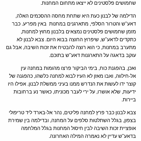
שחמושים פלסטינים לא ייצאו מתחום המחנות.
הדילמה של לבנון כעת היא שתחת מחסה ההסכמים האלה,
דאע"ש והטרור הסלפי, מתארגנים במחנות באין מפריע. כבר
מזמן שחמושים פלסטינים נמצאים בלבנון מחוץ למחנות,
כתקדים לדאע"ש, שיפרוץ החוצה בבוא היום. צבא לבנון לא
מתערב במחנות, כי הוא רוצה להבטיח את זכות השיבה, אבל גם
עוקב בדאגה על התארגנות דאע"ש בתוכם.
ואכן, בהפגנת כוח, בימי הביקור פרצו מהומות במחנה עין
אל-חילווה, ואבו מאזן לא העיז לבוא למחנה כלשהו, כהפגנה של
קוצר ידו לעשות את הנדרש ממנו בעיני ממשלת לבנון. אפילו היו
ידיעות, שלא אושרו, על ירי לעבר מכוניתו, כאשר נע ברחובות
ביירות.
צבא לבנון כבר פרץ למחנה פליטים, נהר אל-בארד ליד טריפולי
בצפון, בגלל השתלטות סלפים על המחנה, ובדילמה בין שמירת
אופציית זכות השיבה לבין חיסול המחנות בגלל המלחמה
בדאע"ש עדיין לא נאמרה המילה האחרונה.