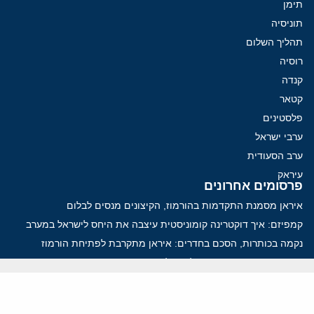
תימן
תוניסיה
תהליך השלום
רוסיה
קנדה
קטאר
פלסטינים
ערבי ישראל
ערב הסעודית
עיראק
פרסומים אחרונים
איראן מסמנת התקדמות בהורמוז, הקיצונים מנסים לבלום
קמפיזם: איך דוקטרינה קומוניסטית עיצבה את היחס לישראל במערב
נקמה בכותרות, הסכם בחדרים: איראן מתקרבת לפתיחת הורמוז
עסקה מסוכנת: מועצת השלום של טראמפ וחמאס
הים התיכון עשוי להיות החזית הבאה של איראן
ווידאו