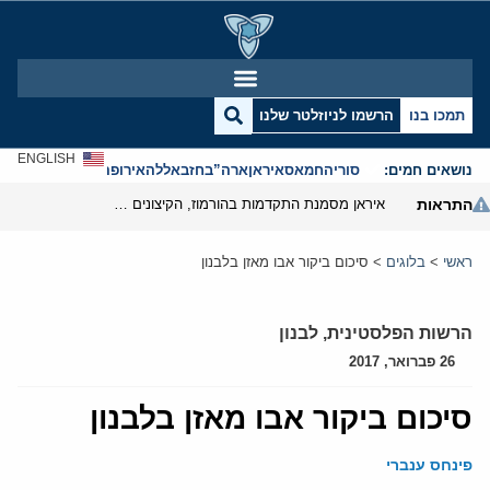
תמכו בנו
הרשמו לניוזלטר שלנו
ENGLISH
נושאים חמים:
סוריה
חמאס
איראן
ארה”ב
חזבאללה
אירופה
אנטישמיות
התראות
איראן מסמנת התקדמות בהורמוז, הקיצונים מנסים לבלום
ראשי
>
בלוגים
>
סיכום ביקור אבו מאזן בלבנון
הרשות הפלסטינית
,
לבנון
26 פברואר, 2017
סיכום ביקור אבו מאזן בלבנון
פינחס ענברי