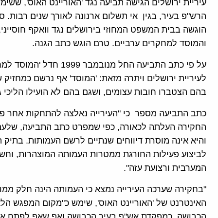
עיריית ירושלים הגישה תביעה נגד 'האוריינט האוס', ששי
הוגשה בבית המשפט המחוזי בירושלים נגד וואקף חוסייני, אי
והמוסד למחקרים ערביים. טרם הוגש כתב הגנה.
על פי כתב התביעה החל מנ
לעיריית ירושלים ויתרה מזאת: 'המוסד' אף נרשם כמחזיק 
בהם הצטברו חובות עצומים, ושגם בהם לא הועילו הליכי ג
כתב התביעה מספר כי "העירייה נאלצה להתחקות אחר פע
החקירה העלתה לכאורה, כפי שמפרט כתב התביעה, שלעמותה 
והיא אינה מוסרת דיווחים שנתיים לרשם העמותות. בתיק
לביצוע פעילות החורגת ממטרות העמותה המוצהרות, וחשד
המערבית ורצועת עזה".
"בחקירה שערכה העירייה נמצא כי העמותה הינה חלק ממוס
האינטרנט של 'האוריינט האוס', שימש כ"מקום המפגש הלא
הכבושה, כמפקדת אש"ף בעיר הכבושה ואף שאף לפתח את