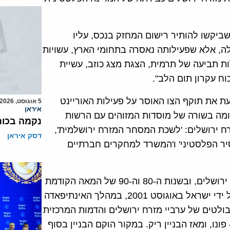
ביקשו להותיר רישום המחזק בנכס, עליו
לה, אלא שפעילותה נאסרה בתחומי הארץ, עשויות
ות תביעה של תרמית, הצגת מצג כוזב, עשיית
ח עקרון תום הלב".
עת את תוקף הצו האוסר על פעילות האוריינט
5 אוגוסט, 2026
איראן
דומה בשורה של מוסדות המזוהים עם הרשות
נקמה בכות
ח ירושלים: 'לשכת המסחר המזרח ירושלמית',
דסק איראן
סיר הפלסטיני' ו'המשרד למחקרים חברתיים
"האוריינט האוס", שוכן כידוע בשכונת בא א-זהרה שבמזרח ירושלים, ובשנות ה-80 וה-90 של המאה הקודמת
שימש כמרכז פעילות של הרש"פ ואש"ף בעיר. הוא נסגר על ידי ישראל באוגוסט 2001, במהלך האינתיפאדה
בולטים של ערביי מזרח ירושלים והדמות המרכזית
ו, ומאז הבניין ריק. במקור הוקם הבניין בסוף