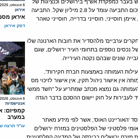
מש בעבר כמפקדת אש"ף בירושלים וכנציגות של
6 אוגוסט, 2026
הרש"פ בעיר, בגין אי תשלום ארנונה לאורך שנים רבות. סכום התביעה עומד על 2.8 מיליון שקל. התביעה
איראן
איראן מסמ
ימן חוסייני, חוסייני בדרייה, חוסייני טאהר
דסק איראן
ובמבר 1999 חדל 'המוסד למחקרים ערביים' מלהסדיר את חובות הארנונה שלו
של נכסים נוספים בתחומי העיר ירושלים, שגם
בייה שונים שבהם נקטה העירייה.
ילות העמותה באמצעות חברת חקירות".
אין אישור ניהול תקין, אין אישור לזיכוי מס
 העמותה גם נמצא מכתב שמתריע על "חשד ממשי
 לעבירות על חוק יישום ההסכם בדבר הגדה
6 אוגוסט, 2026
אנטישמיות
קמפיזם: א
במערב
ד 'האוריינט האוס', אשר לפי מידע מאתר
עו"ד תרצה שו
ומי פלסטיני של הפלסטינים במזרח ירושלים
 מזרח ירושלים כבירתה של המדינה הפלסטינית