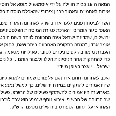
המאה ה-19 כבית חווילה על ידי איסמאעיל מוסא אל 
אירוח לאחמי"ם וכאמור כבנין ציבורי שמאכלס מוסדות פלס
השר לביטחון פנים גלעד ארדן, שרק לאחרונה האריך פעם
האוס' סגור אומר כי "הארכת סגירת המוסדות הפלסטיניים
ירושלים, שמדינת ישראל אינה מתכוונת לוותר בשום היבט 
אומר ארדן, "מנסה בתקופה האחרונה ביתר שאת, לחזק את
העברת מימון בהיקפים ניכרים לטובת פעילויות מטעמה. גו
כדי להתחקות אחר הניסיונות הללו ולעצור אותם… כל ניס
ישראל – ייעצר באופן מיידי".
ואכן, לאחרונה חתם ארדן גם על צווים שמורים למנוע קיו
שהיו אמורים להתקיים במזרח ירושלים. כך למשל נמנע איר
באירוע זה היו אמורים להשתתף פעילים של הרש"פ, פעילים
שר הרווחה של הרש"פ. אירוע נוסף שנמנע הוא ערב לזכרו
האחראי על תחום הספורט בירושלים מטעם הרש"פ.