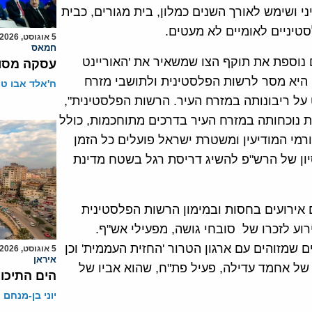
חוסייני ושימש לאורך השנים כמלון, בית מגורים, כבית
טיניים לאומיים לא מעטים.
5 אוגוסט, 2026
חמאס
 נוספת את תוקף הצו שמשאיר את 'האוריינט
עסקה מסוכ
 היא מסר לרשות הפלסטינית ולתושבי מזרח
ח'אלד אבו ט
על ריבונותה במזרח העיר. הרשות הפלסטינית",
 נוכחותה במזרח העיר בדרכים מתוחכמות, כולל
רמי המודיעין ומשטרת ישראל פועלים כל הזמן
יון של הרש"פ להשיג דריסת רגל בשטח מדינת
ם אירועים בחסות ובמימון הרשות הפלסטינית
וע לזכרו של סובחי גושה, מפעילי אש"ף.
 שמזוהים עם ארגון הטרור 'החזית העממית' וכן
5 אוגוסט, 2026
איראן
 של אחמד עדילה, פעיל פת"ח, שהוא אביו של
הים התיכון
יוני בן-מנחם