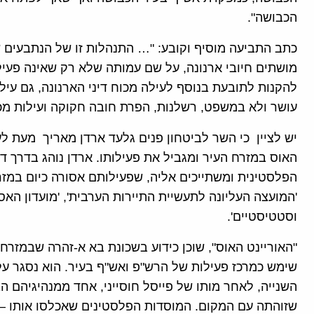
הכבושה".
כתב התביעה מוסיף וקובע: "… התנהלות זו של הנתבעים ש
מושתים חיובי ארנונה, על שם עמותה שלא רק שאינה פעי
להקנות לתובעת בנוסף לעילה מכוח דיני הארנונה, גם עיל
עושר ולא במשפט, רשלנות, הפרת חובה חקוקה ועילות מכו
יש לציין כי השר לביטחון פנים גלעד ארדן מאריך מעת ל
האוס במזרח העיר ומגביל את פעילותו. ארדן נוהג בדרך 
הפלסטינית ומשתייכים אליה, שפעילותם אסורה כיום במזר
'המועצה העליונה לתעשיית התיירות הערבית', 'מועדון הא
וסטטיסטיים'.
השנייה, לאחר מותו של פייסל חוסייני, אחד ממנהיגיהם ה
שזוהתה עם המקום. המוסדות הפלסטינים שאכלסו אותו – פונ