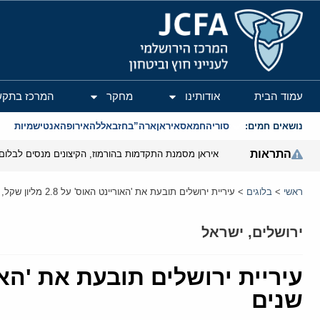
המרכז הירושלמי לענייני חוץ וביטחון
עמוד הבית
אודותינו
מחקר
המרכז בתקש
נושאים חמים:
סוריה
חמאס
איראן
ארה”ב
חזבאללה
אירופה
אנטישמיות
התראות
איראן מסמנת התקדמות בהורמוז, הקיצונים מנסים לבלום
ראשי
>
בלוגים
>
עיריית ירושלים תובעת את 'האוריינט האוס' על 2.8 מליון שקל, בגין אי תשלום ארנונה לאורך שנים
ירושלים
,
ישראל
שנים