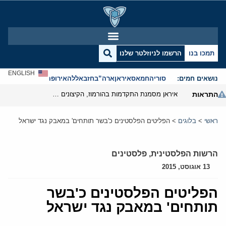
תמכו בנו
הרשמו לניוזלטר שלנו
ENGLISH
נושאים חמים:
סוריה
חמאס
איראן
ארה”ב
חזבאללה
אירופה
אנטישמיות
התראות
איראן מסמנת התקדמות בהורמוז, הקיצונים מנסים לבלום
ראשי
>
בלוגים
>
הפליטים הפלסטינים כ'בשר תותחים' במאבק נגד ישראל
הרשות הפלסטינית
,
פלסטינים
13 אוגוסט, 2015
הפליטים הפלסטינים כ'בשר
תותחים' במאבק נגד ישראל