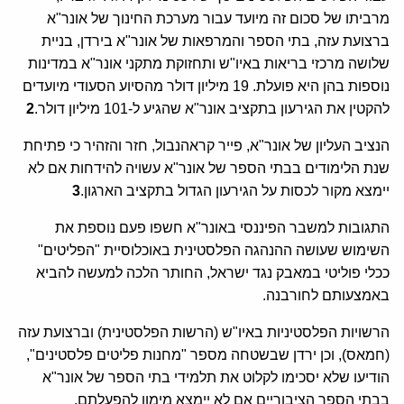
מרביתו של סכום זה מיועד עבור מערכת החינוך של אונר"א
ברצועת עזה, בתי הספר והמרפאות של אונר"א בירדן, בניית
שלושה מרכזי בריאות באיו"ש ותחזוקת מתקני אונר"א במדינות
נוספות בהן היא פועלת. 19 מיליון דולר מהסיוע הסעודי מיועדים
להקטין את הגירעון בתקציב אונר"א שהגיע ל-101 מיליון דולר.
2
הנציב העליון של אונר"א, פייר קראהנבול, חזר והזהיר כי פתיחת
שנת הלימודים בבתי הספר של אונר"א עשויה להידחות אם לא
יימצא מקור לכסות על הגירעון הגדול בתקציב הארגון.
3
התגובות למשבר הפיננסי באונר"א חשפו פעם נוספת את
השימוש שעושה ההנהגה הפלסטינית באוכלוסיית "הפליטים"
ככלי פוליטי במאבק נגד ישראל, החותר הלכה למעשה להביא
באמצעותם לחורבנה.
הרשויות הפלסטיניות באיו"ש (הרשות הפלסטינית) וברצועת עזה
(חמאס), וכן ירדן שבשטחה מספר "מחנות פליטים פלסטינים",
הודיעו שלא יסכימו לקלוט את תלמידי בתי הספר של אונר"א
בבתי הספר הציבוריים אם לא יימצא מימון להפעלתם.