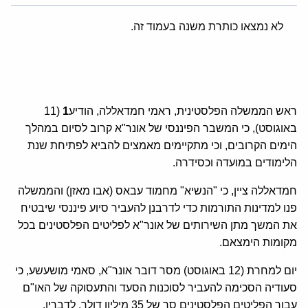
לא נמצאו כותרת משנה בעמוד זה.
ראש הממשלה הפלסטינית, ראמי חמדאללה, הודיע
1
(11
באוגוסט), כי המשבר הפיננסי של אונר"א קרוב לסיום במהלך
הימים הקרובים, וכי מתקיימים מאמצים להביא לפתיחת שנת
הלימודים במועדה וכסידרה.
חמדאללה ציין, כי "הנשיא" מחמוד עבאס (אבו מאזן) והממשלה
פנו למדינות התורמות כדי לדרבנן להעביר סיוע פיננסי שיבטיח
את המשך מתן השירותים של אונר"א לפליטים הפלסטינים בכל
מקומות הימצאם.
יום למחרת (12 באוגוסט) מסר דובר אונר"א, סאמי מושעשע, כי
סעודיה הסכימה להעביר לסוכנות הסעד והתעסוקה של האו"ם
עבור הפליטים הפלסטינים סך של 35 מיליון דולר. לדבריו,