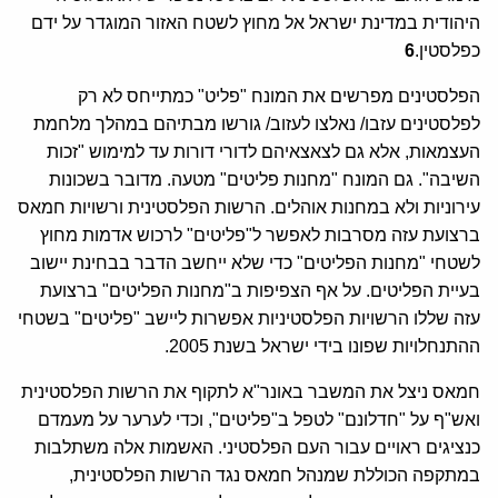
היהודית במדינת ישראל אל מחוץ לשטח האזור המוגדר על ידם
כפלסטין.
6
הפלסטינים מפרשים את המונח "פליט" כמתייחס לא רק
לפלסטינים עזבו/ נאלצו לעזוב/ גורשו מבתיהם במהלך מלחמת
העצמאות, אלא גם לצאצאיהם לדורי דורות עד למימוש "זכות
השיבה". גם המונח "מחנות פליטים" מטעה. מדובר בשכונות
עירוניות ולא במחנות אוהלים. הרשות הפלסטינית ורשויות חמאס
ברצועת עזה מסרבות לאפשר ל"פליטים" לרכוש אדמות מחוץ
לשטחי "מחנות הפליטים" כדי שלא ייחשב הדבר בבחינת יישוב
בעיית הפליטים. על אף הצפיפות ב"מחנות הפליטים" ברצועת
עזה שללו הרשויות הפלסטיניות אפשרות ליישב "פליטים" בשטחי
ההתנחלויות שפונו בידי ישראל בשנת 2005.
חמאס ניצל את המשבר באונר"א לתקוף את הרשות הפלסטינית
ואש"ף על "חדלונם" לטפל ב"פליטים", וכדי לערער על מעמדם
כנציגים ראויים עבור העם הפלסטיני. האשמות אלה משתלבות
במתקפה הכוללת שמנהל חמאס נגד הרשות הפלסטינית,