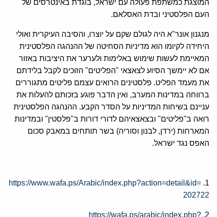
המוצגת כמשתפת פעולה עם ישראל, בוגדת באינטרסים של
העם הפלסטיני ובדת האסלאם.
מנגנון אונר"א היה לגולם שקם על יוצרו, והסיבה העיקרית ואולי
היחידה לקיומו הוא מדיניות הסחיטה של ההנהגה הפלסטינית
המאיימת לעשות שימוש באלימות ולערער את היציבות באזור
אם לא יימשך הסיוע לצאצאי "הפליטים" הזוכים לקבל בלידתם
את מעמד הפליט. פלסטינים הרואים עצמם פליטים מתגוררים
ברווחה במדינות המערב, ואין הדבר פוגע בזכותם להעלות את
עניינם בשיחות המדיניות על הסדר הקבע. ההנהגה הפלסטינית
רואה ב"פליטים" ובצאצאיהם לדורי דורות ב"פלסטין" ובמדינות
המארחות (ירדן, לבנון וסוריה) בשר תותחים במאבק סכום
האפס נגד ישראל.
https://www.wafa.ps/Arabic/
index.php?action=detail&id=
1.
202722
https://wafa.ps/arabic/index.
php?
2.