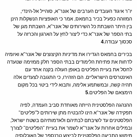
יו"ר איגוד העובדים הערבים של אונר"א, סוהייל אל-הינדי,
המזוהה כפעיל בכיר בחמאס, אמר כי האופציות הנשקלות הינן
בין היתר השבתת כל השירותים של אונר"א, השבתת מגן של
בתי הספר של אונר"א כדי ליצור לחץ על הארגון והכרזה על
סכסוך עבודה.
4
בכירים בחמאס הגדירו את מדיניות הקיצוצים של אונר"א ואיומיה
לדחות את פתיחת הלימודים בבתי הספר חלק ממזימה שנועדה
לחסל את בעיית הפליטים באופן העולה בקנה אחד עם
האינטרסים הישראליים. הם הזהירו, כי התגובה לצעדים אלה
תהיה קשה, ובמשתמע אלימה, ותבוא לידי ביטוי בכל מקום
הימצאם של הפליטים.
5
ההנהגה הפלסטינית הייתה מאוחדת סביב העמדה, לפיה
תפקידה של אונר"א הינו להבטיח מתן שירותים ל"פליטים"
הפלסטינים עד לשיבתם לבתיהם ולאדמותיהם בשטח ישראל,
ובמילים אחרות על אונר"א לשמר את בעיית "הפליטים" לצורך
מימוש התביעה הפלסטינית לביצוע טרנספר של האוכלוסיה