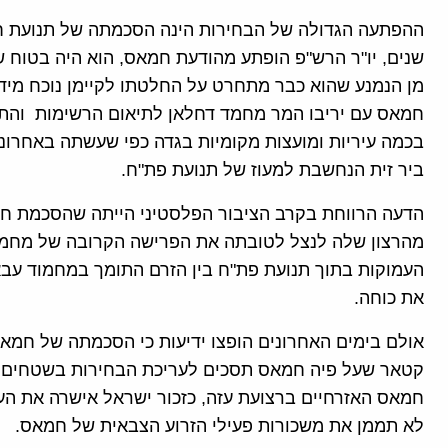
ההפתעה הגדולה של הבחירות הינה הסכמתה של תנועת ח
שנים, יו"ר הרש"פ הופתע מהודעת חמאס, הוא היה בטוח 
מן הנמנע שהוא כבר מתחרט על החלטתו לקיימן נוכח מיד
חמאס עם יריבו המר מחמד דחלאן לתיאום הרשימות והת
בכמה עיריות ומועצות מקומיות בגדה כפי שעשתה באחרונ
ביר זית הנחשבת למעוז של תנועת פת"ח.
הדעה הרווחת בקרב הציבור הפלסטיני הייתה שהסכמת חמ
מהרצון שלה לנצל לטובתה את הפרישה הקרובה של מחמוד
העמוקות בתוך תנועת פת"ח בין הזרם התומך במחמוד עבא
את כוחה.
אולם בימים האחרונים הופצו ידיעות כי הסכמתה של חמא
קטאר שעל פיה חמאס תסכים לעריכת הבחירות בשטחים 
חמאס האזרחיים ברצועת עזה, כזכור ישראל אישרה את ה
לא תממן את משכורות פעילי הזרוע הצבאית של חמאס.