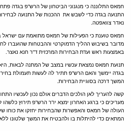
חמאס התלוננה כי מנגנוני הביטחון של הרש"פ בגדה פתחו
התנועה בגדה כדי לשבש את ההכנות של התנועה לבחירות,
נאדר צוואפטה.
חמאס טוענת כי הפעילות של חמאס מתואמת עם ישראל במס
מדובר בשיבוש ההליך הדמוקרטי וההבטחות שהועברו ל
באמצעות ראש ועדת הבחירות המרכזית ד"ר חנא נאצר.
תנועת חמאס נמצאת עכשיו במצב של המתנה לבאות, היא
בגדה יימשך והאם הרש"פ תתיר לה לעשות תעמולת בחירות
המשך דרכה בסוגיית הבחירות.
קשה להעריך לאן הולכים הדברים אולם נכון לעכשיו התח
מעריכים כי ברגע האחרון ימצא יו"ר הרש"פ תירוץ כלשהו
העולה של חמאס והאפשרות שהבחירות יחזקו את כוחו של 
המתאים כדי להיתלות בו ולהבטיח את המשך שלטונו ללא א