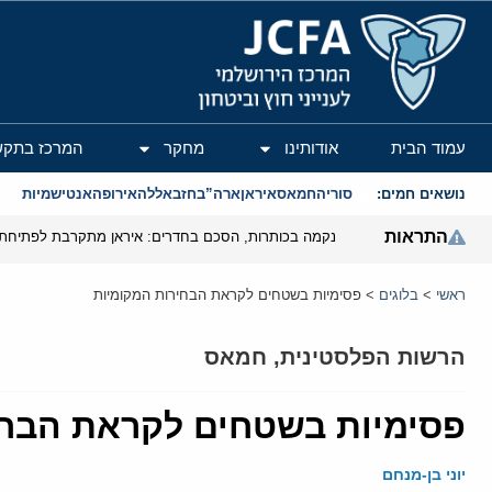
המרכז הירושלמי לענייני חוץ וביטחון
עמוד הבית
אודותינו
מחקר
המרכז בתקש
נושאים חמים:
סוריה
חמאס
איראן
ארה”ב
חזבאללה
אירופה
אנטישמיות
התראות
נקמה בכותרות, הסכם בחדרים: איראן מתקרבת לפתיחת 
ראשי
>
בלוגים
>
פסימיות בשטחים לקראת הבחירות המקומיות
הרשות הפלסטינית
,
חמאס
פסימיות בשטחים לקראת הבחי
יוני בן-מנחם