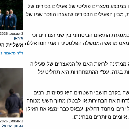
 במבצע מעצרים פוליטי של פעילים בכירים של
 מבין הפעילים הבכירים שנעצרו הוזכר שמו של
3 אוגוסט, 2026
גרת התיאום הביטחוני בין שני הצדדים וכי
איראן
חמאס מראש הממשלה הפלסטיני ראמי חמדאללה
אשליית הש
ד"ר פיאמה ני
 ממתינה לראות האם גל המעצרים של פעיליה
 בגדה, עפ"י ההתפתחויות היא תחליט על
ושה בקרב תושבי השטחים היא פסימית, רבים
 לדחות את הבחירות או לבטלן מתוך חשש מכוחה
יריבו מחמד דחלאן, עבאס כבר ימצא את האילן
יומים מיותרים מבחינתו.
2 אוגוסט, 2026
בטחון ישראל