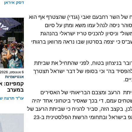
דסק איראן
 של השר רחבעם זאבי (גנדי) שהצטרף אף הוא
והר ניסה לנהל עמו משא ומתן על סיום
שול" וניסיון להכניס טריז ישראלי בהנהגת
"ס כי יצפה בסרטון שבו נראה מרוואן ברגותי
ובר בניצחון בטוח, לפני שהתחיל את שביתת
הפסיד בה" וכי בסופו של דבר ישראל תצטרך
6 אוגוסט, 2026
אנטישמיות
ים.
קמפיזם: א
במערב
ביתת הרעב ומצבם הבריאותי של האסירים
עו"ד תרצה שו
טחים עמם, די בכך שאסיר ביטחוני אחד יהיה
כן, בקצב הזה, סביר להניח כי שביתת הרעב של
האסירים הביטחוניים תמשך גם במהלך ביקורו של טראמפ בישראל ובתחומי הרשות הפלסטינית ב-23