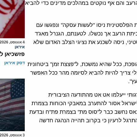
עב והם אף נוקטים במהלכים מדינים כדי להביא
ת הפלסטינית ניסו "לעשות עסקה" ונפגשו עם
תת הרעב אך נכשלו. לטענתם, הגנרל מאג'ד
יני, ניסה לשכנע את נציגי הצלב האדום שלא
4 אוגוסט, 2026
איראן
פזשכיאן ל
דסק איראן
פכת, ככל שהיא נמשכת, ל"פצצת זמן" ביטחונית
י צריך להיות להביא לסיומה מהר ככל האפשר
ץ".
ותי ייעלמו אט אט מהתודעה הציבורית
 לישראל אסור להתערב במאבקי הכוחות בצמרת
באס נחשב כבר ל"סוס מת" בצמרת פת"ח ובדעת
רגל לרעיון כי בקרוב תהייה הנהגה חדשה
3 אוגוסט, 2026