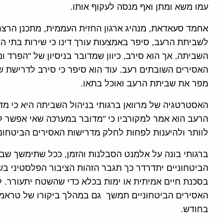
עמו משא ומתן ואף מנסה לעקוף אותו.
אחמד סעאדאת, מנהיג ארגון החזית העממית, מתכנן הרצח
לשביתת הרעב, סיפר באמצעות עורך דינו כי שירות בתי הס
השביתה, אך הוא סירב, כיוון שמדובר בניסיון של "הפרד ומ
האסירים השובתים רעב. עוד הוא סיפר כי סירב לדרישת שב
מפר את שביתת הרעב ואוכל בתאו.
האסטרטגיה של מרוואן ברגותי בניהול השביתה היא כי מד
הרעב הוא אמר למקורביו כי "מדובר במערכה שאי אפשר ל
לוותר ולהיענות לפחות לחלק מדרישות האסירים הביטחוני
ברגותי בונה על אלמנט הסבלנות והזמן, ככל שתימשך ש
הביטחוניים יתדרדר כך תגבר הזהות הציבור הפלסטיני בש
בסכנת חיים אמיתית או ימות בכלא כדי שהשטח יתעורר. ל
בחודש.