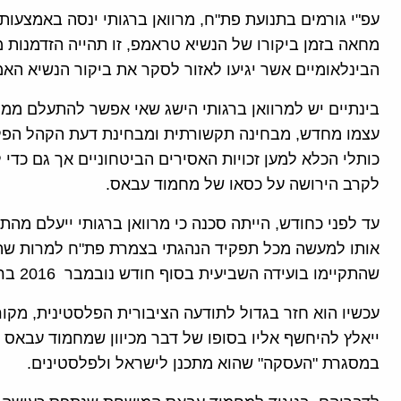
עפ"י גורמים בתנועת פת"ח, מרוואן ברגותי ינסה באמצעות
מחאה בזמן ביקורו של הנשיא טראמפ, זו תהייה הזדמנות 
הבינלאומיים אשר יגיעו לאזור לסקר את ביקור הנשיא האמ
בינתיים יש למרוואן ברגותי הישג שאי אפשר להתעלם ממ
עצמו מחדש, מבחינה תקשורתית ומבחינת דעת הקהל הפלס
כותלי הכלא למען זכויות האסירים הביטחוניים אך גם כד
לקרב הירושה על כסאו של מחמוד עבאס.
עד לפני כחודש, הייתה סכנה כי מרוואן ברגותי ייעלם מה
אותו למעשה מכל תפקיד הנהגתי בצמרת פת"ח למרות שהו
שהתקיימו בועידה השביעית בסוף חודש נובמבר 2016 ברמאללה.
עכשיו הוא חזר בגדול לתודעה הציבורית הפלסטינית, מקו
ייאלץ להיחשף אליו בסופו של דבר מכיוון שמחמוד עבאס
במסגרת "העסקה" שהוא מתכנן לישראל ולפלסטינים.