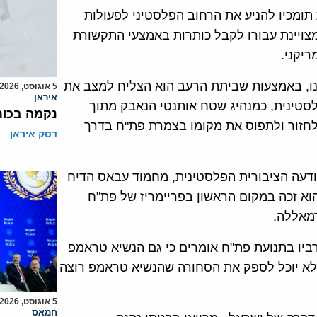
 תומכיו להניע את הרחוב הפלסטיני לפעולות
מצויינת עבורו לקבל כותרות באמצעי התקשורת
ריקני.
נו, באמצעות שביתת הרעב הוא הצליח למצב את
5 אוגוסט, 2026
איראן
טינית, כמנהיג שטח אותנטי הנאבק מתוך
נקמה בכות
י לחזור ולתפוס את מקומו בצמרת פת"ח בדרך
דסק איראן
תודעה הציבורית הפלסטינית, מחמוד עבאס הדיח
א זכה במקום הראשון בפריימריז של פת"ח
רביו בתנועת פת"ח אומרים כי גם הנשיא טראמפ
 לא יוכל לספק את הסחורה שהנשיא טראמפ רוצה
5 אוגוסט, 2026
חמאס