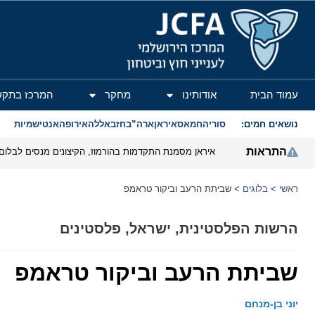
המרכז הירושלמי לענייני חוץ וביטחון
עמוד הבית
אודותינו
מחקר
המרכז בתקש
נושאים חמים:
סוריה
חמאס
איראן
ארה”ב
חזבאללה
אירופה
אנטישמיות
התראות
איראן מסמנת התקדמות בהורמוז, הקיצונים מנסים לבלום
ראשי
>
בלוגים
>
שביתת הרעב וביקור טראמפ
הרשות הפלסטינית
,
ישראל
,
פלסטינים
שביתת הרעב וביקור טראמפ
יוני בן-מנחם