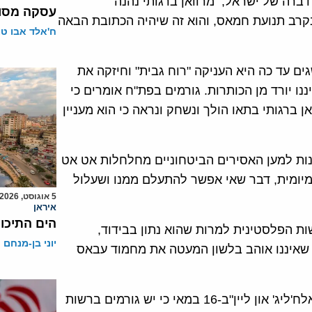
ברה של ישראל, מרוואן ברגותי נהנה
עסקה מסוכ
בקרב תנועת חמאס, והוא זה שיהיה הכתובת הבאה
ח'אלד אבו ט
ם עד כה היא העניקה "רוח גבית" וחיזקה את
ו יורד מן הכותרות. גורמים בפת"ח אומרים כי
ברגותי בתאו הולך ונשחק ונראה כי הוא מעניין
ות למען האסירים הביטחוניים מחלחלות אט אט
מיומית, דבר שאי אפשר להתעלם ממנו ושעלול
5 אוגוסט, 2026
איראן
הים התיכון
ות הפלסטינית למרות שהוא נתון בבידוד,
יוני בן-מנחם
שאיננו אוהב בלשון המעטה את מחמוד עבאס
פדווא ברגותי, רעייתו של מרוואן, האשימה בראיון לאתר "אלח'ליג' און ליין"ב-16 במאי כי יש גורמים ברשות