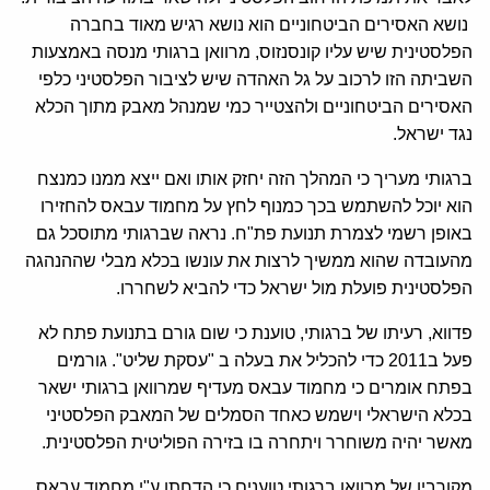
נושא האסירים הביטחוניים הוא נושא רגיש מאוד בחברה
הפלסטינית שיש עליו קונסנזוס, מרוואן ברגותי מנסה באמצעות
השביתה הזו לרכוב על גל האהדה שיש לציבור הפלסטיני כלפי
האסירים הביטחוניים ולהצטייר כמי שמנהל מאבק מתוך הכלא
נגד ישראל.
ברגותי מעריך כי המהלך הזה יחזק אותו ואם ייצא ממנו כמנצח
הוא יוכל להשתמש בכך כמנוף לחץ על מחמוד עבאס להחזירו
באופן רשמי לצמרת תנועת פת"ח. נראה שברגותי מתוסכל גם
מהעובדה שהוא ממשיך לרצות את עונשו בכלא מבלי שההנהגה
הפלסטינית פועלת מול ישראל כדי להביא לשחררו.
פדווא, רעיתו של ברגותי, טוענת כי שום גורם בתנועת פתח לא
פעל ב2011 כדי להכליל את בעלה ב "עסקת שליט". גורמים
בפתח אומרים כי מחמוד עבאס מעדיף שמרוואן ברגותי ישאר
בכלא הישראלי וישמש כאחד הסמלים של המאבק הפלסטיני
מאשר יהיה משוחרר ויתחרה בו בזירה הפוליטית הפלסטינית.
מקורביו של מרוואן ברגותי טוענים כי הדחתו ע"י מחמוד עבאס