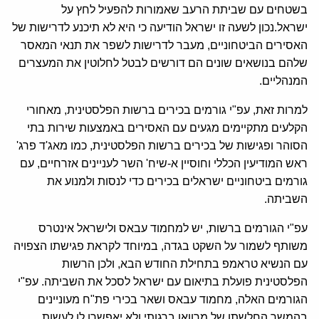
בשטחים עם שביתת הרעב שאמורות להפעיל לחץ על
ישראל.נכון לשעה זו ישראל הודיעה כי היא לא תיכנע לדרישות של
האסירים הביטחוניים, מעבר לדרישות לשפר את תנאי המאסר
שלהם בנושאים שונים הם דורשים לבטל לחלוטין את המעצרים
המנהליים.
למרות זאת, עפ"י גורמים בכירים ברשות הפלסטינית, מאחורי
הקלעים מתקיימים מגעים עם האסירים באמצעות שירות בתי
הסוהר ופגישות של בכירים ברשות הפלסטינית, כמו מאג'ד פרג'
ראש המודיעין הכללי וחוסיין א-שיח' השר לעניינים אזרחיים, עם
גורמים ביטחוניים ישראלים בכירים כדי לנסות ולמנוע את
השביתה.
עפ"י הגורמים ברשות, יש למחמוד עבאס ולישראל אינטרס
משותף לשמור על השקט בגדה, במיוחד לקראת פגישתו הצפויה
עם הנשיא טראמפ בתחילת החודש הבא, ולכן הרשות
הפלסטינית פועלת בתיאום עם ישראל לסכל את השביתה. עפ"י
הגורמים האלה, מחמוד עבאס ושאר בכירי פת"ח מעוניינים
בהמשך החלשתו של מרוואן ברגותי ולא יאפשרו לו לעשות