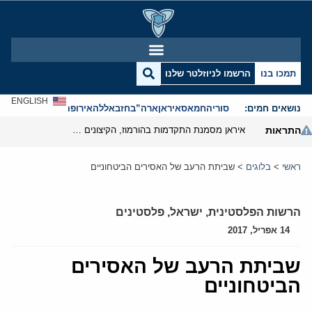
תמכו בנו
הרשמו לניוזלטר שלנו
ENGLISH
נושאים חמים:
סוריה
חמאס
איראן
ארה”ב
חזבאללה
אירופה
אנטישמיות
התראות
איראן מסמנת התקדמות בהורמוז, הקיצונים מנסים לבלום
ראשי
>
בלוגים
>
שביתת הרעב של האסירים הביטחוניים
הרשות הפלסטינית
,
ישראל
,
פלסטינים
14 אפריל, 2017
שביתת הרעב של האסירים
הביטחוניים