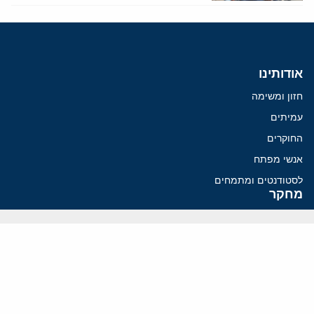
אודותינו
חזון ומשימה
עמיתים
החוקרים
אנשי מפתח
לסטודנטים ומתמחים
מחקר
תימן
תוניסיה
תהליך השלום
רוסיה
קנדה
קטאר