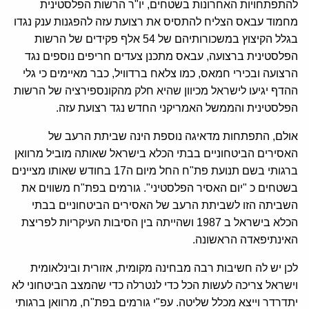
להתפתחויות האחרונות בשטחים, יו"ר הרשות הפלסטינית
מחמוד עבאס הצליח להתסיס את רצועת עזה להפגנות ענק נגדו
בגלל הקיצוץ במשכורותיהם של 54 אלף פקידים של הרשות
הפלסטינית ברצועה, עבאס מתכנן צעדים חריפים נוספים נגד
הרצועה ובכירי חמאס, כמו צלאח ברדוויל, כבר מאיימים כי גלי
ההדף יגיעו לישראל מכיוון שהיא חלק מהקונספירציה של הרשות
הפלסטינית והממשל האמריקני החדש נגד רצועת עזה.
אולם, התפתחות מדאיגה נוספת הינה שביתת הרעב של
האסירים הביטחוניים בבתי הכלא בישראל שאותה מוביל מרוואן
ברגותי בשם תנועת פת"ח החל מיום ה17 בחודש שאותו מציינים
בשטחים כ "יום האסיר הפלסטיני". גורמים בפת"ח משווים את
השביתה הזו לשביתת הרעב של האסירים הביטחוניים בבתי
הכלא בישראל ב 1987 ושהייתה בין הסיבות העיקריות לפריצת
האינתיפאדה הראשונה.
לכן יש לה חשיבות רבה מבחינה מקומית, אזורית ובינלאומית
וישראל צריכה לעשות הכל כדי לנטרלה כדי שהמצב הביטחוני לא
יתדרדר וייצא מכלל שליטה. עפ"י גורמים בפת"ח, מרוואן ברגותי