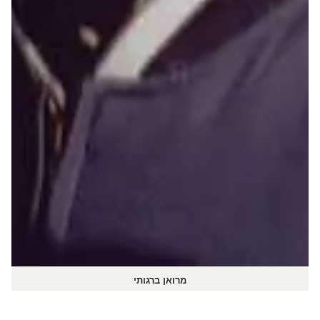
מרואן ברגותי