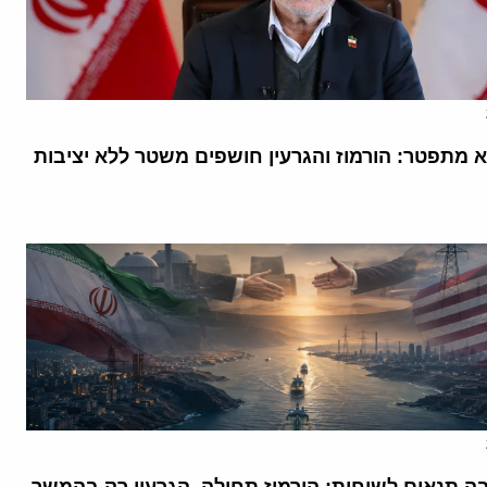
א מתפטר: הורמוז והגרעין חושפים משטר ללא יציבות