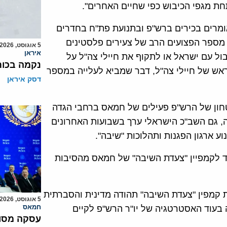
חת מגפי הכיבוש כפי שחיים האחרים".
ומרים בכירים ברש"פ ובתנועת פת"ח בחדרים
 מספר הפצועים הרב של צעירים פלסטינים
5 אוגוסט, 2026
איראן
 עם ישראל או לתקוף את חיילי צה"ל על
נקמה בכות
אש של חיילי צה"ל, דבר שמביא לעלייה במספר
דסק איראן
טחון של הרש"פ פעילים של חמאס ברחבי הגדה
ה, גם השב"כ הישראלי ערך בשבועות האחרונים
 ארגון הפגנות ותהלוכות "שיבה".
ד לקמפיין "צעדת השיבה" של חמאס מהסיבות
מפין "צעדת השיבה" תהודה מדינית והסברתית
5 אוגוסט, 2026
חמאס
 בעוד האסטרטגיה של יו"ר הרש"פ לקיים
עסקה מסוכ