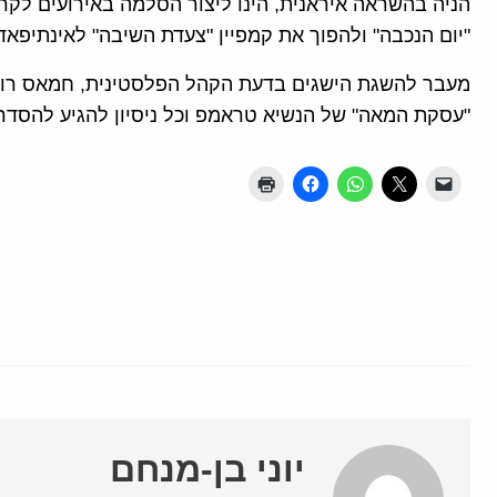
הניה בהשראה איראנית, הינו ליצור הסלמה באירועים לקר
"יום הנכבה" ולהפוך את קמפיין "צעדת השיבה" לאינתיפאד
מעבר להשגת הישגים בדעת הקהל הפלסטינית, חמאס רואה
"עסקת המאה" של הנשיא טראמפ וכל ניסיון להגיע להסדר מ
יוני בן-מנחם