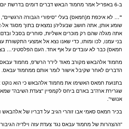
ב-6 באפריל אמר מחמוד הבאש דברים דומים בדרשת יום השישי ברמאללה:
"
… לא איכפת מ(חמאס) בעלי "סיפורי הגבורה הרגשיים"
שומע אותן, אתה חושב שבעליהן נמצאים בתוך מסגד אל-
אתה מגלה שהם רק מוכרים אשליות, סוחרים בסבל ובדם, 
בני עמנו, לכו ומותו, כדי שאנו נצא אל אמצעי התקשורת ע
חמאס) כבר לא עובדים על אף אחד. העם הפלסטיני… בצד
מחמוד אלהבאש מקורב מאוד ליו"ר הרש"פ, מחמוד עבאס, 
הדברים לאחר שקיבל אישור לומר אותם ממחמוד עבאס.
בתנועת חמאס האשימו את מחמוד אלהבאש כי הוא נוקט את
שגרירת ארה"ב באו"ם ביחס לקמפיין "צעדת השיבה" שמאש
אנושי".
בכיר חמאס סאמי אבו זוהרי הגיב על דבריו של אלהבאש ו
"ההצהרות של מחמוד עבאס נגד צעדת עזה וילדיה הגיבו