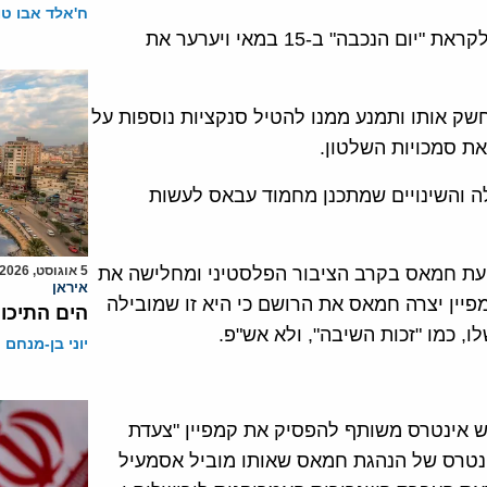
ח'אלד אבו ט
.יו"ר הרש"פ חושש שקמפיין "צעדת השיבה" יילך ויסלים לקראת "יום הנכבה" ב-15 במאי ויערער את
ק אותו ותמנע ממנו להטיל סנקציות נוספות על
ת סמכויות השלטון.
לה והשינויים שמתכנן מחמוד עבאס לעשות
עת חמאס בקרב הציבור הפלסטיני ומחלישה את
5 אוגוסט, 2026
איראן
ין יצרה חמאס את הרושם כי היא זו שמובילה
הים התיכון
, כמו "זכות השיבה", ולא אש"פ.
יוני בן-מנחם
יש אינטרס משותף להפסיק את קמפיין "צעדת
ינטרס של הנהגת חמאס שאותו מוביל אסמעיל