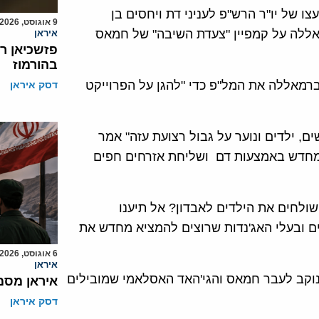
 של יו"ר הרש"פ לעניני דת ויחסים בן
9 אוגוסט, 2026
27 באפריל במסגד ברמאללה על קמפיין "צעדת השיבה" של חמאס
איראן
פזשכיאן ר
בהורמוז
רמאללה את המל"פ כדי "להגן על הפרוייקט
דסק איראן
, ילדים ונוער על גבול רצועת עזה" אמר
מחדש באמצעות דם ושליחת אזרחים חפים
ולחים את הילדים לאבדון? אל תיענו
 ובעלי האג'נדות שרוצים להמציא מחדש את
6 אוגוסט, 2026
איראן
וקב לעבר חמאס והגי'האד האסלאמי שמובילים
איראן מסמ
דסק איראן