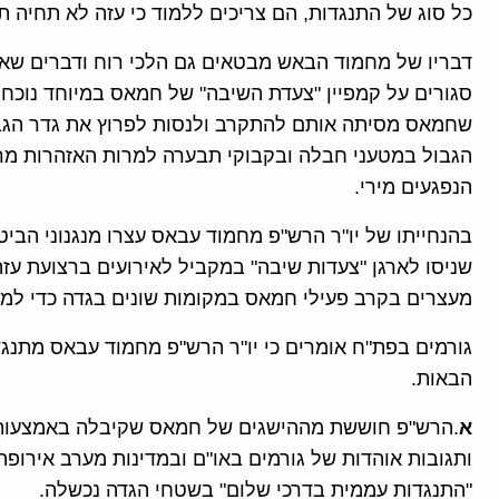
כל סוג של התנגדות, הם צריכים ללמוד כי עזה לא תחיה ת
דבריו של מחמוד הבאש מבטאים גם הלכי רוח ודברים שא
סגורים על קמפיין "צעדת השיבה" של חמאס במיוחד נוכח
שחמאס מסיתה אותם להתקרב ולנסות לפרוץ את גדר הגבול
הגבול במטעני חבלה ובקבוקי תבערה למרות האזהרות מר
הנפגעים מירי.
בהנחייתו של יו"ר הרש"פ מחמוד עבאס עצרו מנגנוני הבי
שניסו לארגן "צעדות שיבה" במקביל לאירועים ברצועת עז
מעצרים בקרב פעילי חמאס במקומות שונים בגדה כדי למנוע
גורמים בפת"ח אומרים כי יו"ר הרש"פ מחמוד עבאס מתנג
הבאות.
א
.הרש"פ חוששת מההישגים של חמאס שקיבלה באמצעות ק
ותגובות אוהדות של גורמים באו"ם ובמדינות מערב אירופה
"התנגדות עממית בדרכי שלום" בשטחי הגדה נכשלה.