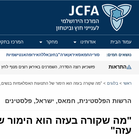
המרכז הירושלמי לענייני חוץ וביטחון
עמוד הבית
אודותינו
מחקר
המרכז בתקש
נושאים חמים:
סוריה
חמאס
איראן
ארה”ב
חזבאללה
אירופה
אנטישמיות
התראות
פזשכיאן רוצה הסדרה, השמרנים באיראן רוצים מנוף לחץ ב
ראשי
>
בלוגים
>
"מה שקורה בעזה הוא הימור של התנועות האסלאמיות בנשים, י
הרשות הפלסטינית
,
חמאס
,
ישראל
,
פלסטינים
"מה שקורה בעזה הוא הימור של
עזה"