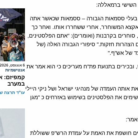
, בעלי ססמאות הגבורה – ססמאות שכאשר אתה
אקצא המשוחרר, אחרי ששחררו אותו. ואחר כך
סוחרים בקרבנות (ואומרים): "אתם הפלסטינים,
ם הצהרות חזקות." סיפורי הגבורה האלה (של
 של אש"ף."
6 אוגוסט, 2026
ובכירים בתנועת פת"ח מעריכים כי הוא אמר את
אנטישמיות
קמפיזם: א
במערב
 אותה העמדה של מנהיגי ישראל ושל ניקי היילי
עו"ד תרצה שו
ימים את הפלסטינים בשימוש באזרחים כ "מגן
אמר:
רים חושפת את האמת על עמדת הרש"פ ששוללת