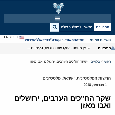
תמכו בנו
הרשמו לניוזלטר שלנו
ENGLISH
נושאים חמים:
סוריה
חמאס
איראן
ארה”ב
חזבאללה
אירופה
אנטישמיות
התראות
איראן מסמנת התקדמות בהורמוז, הקיצונים מנסים לבלום
ראשי
>
בלוגים
>
שקר הח"כים הערבים, ירושלים ואבו מאזן
הרשות הפלסטינית
,
ישראל
,
פלסטינים
1 פברואר, 2018
שקר הח"כים הערבים, ירושלים
ואבו מאזן