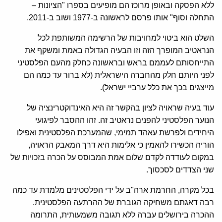
ללא הפסקה ובאופן מרוכז הם מופיעים בספרו "הציונות –
התחלה וסוף" אותו פרסם לראשונה ב-1977 ושוב ב-2011.
השלט הוא ביטוי למחויבות של הרשימה המשותפת לכל
הנראטיב המופרך הזה וזו הבעיה הגדולה באמת ומשקף את
התייחסותם לעממם בראש ובראשונה כחלק מהעם הפלסטיני
לפני היותם חלק מהחברה הישראלית (לא ברור עד כמה הם
מייצגים בכך את כלל ערביי ישראל).
עוד בעיה שראויה לציון בהקשר זה היא האינדוקטרינציה של
הנוער הפלסטיני להפנים נראטיב זה. זהו ההסבר לפיגועי
היחידים ולפרשת עאהד תמימי, שהמערכת הפלסטינית ואפילו
הוריה הכשירו להאמין כי אלימות היא דרך המאבק הראויה,
במקום לעודדה לקדם שלום אמת המבוסס על הכרה בזכויות של
שני הצדדים לסכסוך.
בכל מקרה, החרמת ארה"ב על ידי הפלסטינים מלמדת עד כמה
רבה דאגתם משחיקה הגוברת של ההרתעה הפלסטינית.
ההכרה בירושלים עברה ללא תגובה משמעותית, התרומה