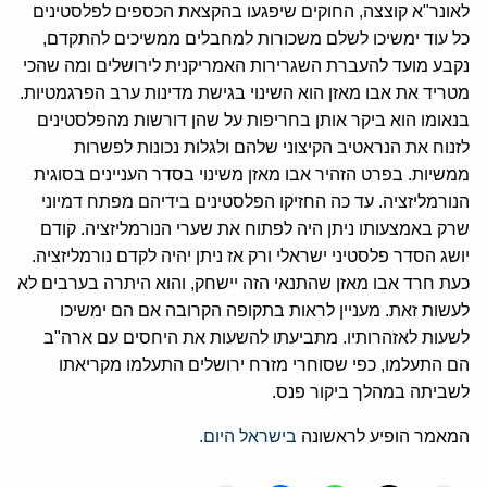
לאונר"א קוצצה, החוקים שיפגעו בהקצאת הכספים לפלסטינים
כל עוד ימשיכו לשלם משכורות למחבלים ממשיכים להתקדם,
נקבע מועד להעברת השגרירות האמריקנית לירושלים ומה שהכי
מטריד את אבו מאזן הוא השינוי בגישת מדינות ערב הפרגמטיות.
בנאומו הוא ביקר אותן בחריפות על שהן דורשות מהפלסטינים
לזנוח את הנראטיב הקיצוני שלהם ולגלות נכונות לפשרות
ממשיות. בפרט הזהיר אבו מאזן משינוי בסדר העניינים בסוגית
הנורמליזציה. עד כה החזיקו הפלסטינים בידיהם מפתח דמיוני
שרק באמצעותו ניתן היה לפתוח את שערי הנורמליזציה. קודם
יושג הסדר פלסטיני ישראלי ורק אז ניתן יהיה לקדם נורמליזציה.
כעת חרד אבו מאזן שהתנאי הזה יישחק, והוא היתרה בערבים לא
לעשות זאת. מעניין לראות בתקופה הקרובה אם הם ימשיכו
לשעות לאזהרותיו. מתביעתו להשעות את היחסים עם ארה"ב
הם התעלמו, כפי שסוחרי מזרח ירושלים התעלמו מקריאתו
לשביתה במהלך ביקור פנס.
המאמר הופיע לראשונה
בישראל היום.