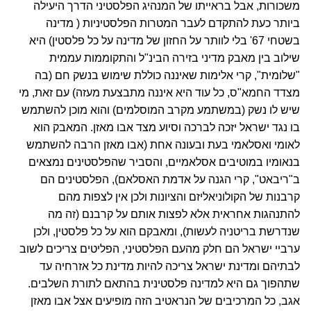
משכורות, אבל בראייתו של המנהיג הפלסטיני הדרך היעילה
ביותר כעת להתקדם לעבר המטרות הפלסטיניות ( מדינה
בשטחי 67' בלי לוותר על החזון של מדינה על כל פלסטין) היא
שילוב בין מאבק מדיני בזירה הבינ"ל והתקוממות עממית
"שלומית", קרי אלימות שאיננה כוללת שימוש בנשק חם (בה
מצדד החמא"ס, כל עוד היא איננה מתבצעת מעזה) עם זאת, מי
שיש לו נשק (במשתמע מקרב המוסלמים) והוא מוכן להשתמש
בו נגד ישראל יזכה לברכה וסיוע מצד אבו מאזן. המאבק הוא
לאומי ואסלאמי בעת ובעונה אחת (אבו מאזן הרבה להשתמש
בנאומיו במוטיבים אסלאמיים, והסביר שהפלסטינים נמצאים
ב"ריבאט", קרי הגנה על אדמת האסלאם), הפלסטינים הם
קרבנות של הקולוניאליזם והציונות ולכן אין לצפות מהם
להתנהגות אחראית אלא לפצות אותם על קרבנם (זה מה
שנדרשת בריטניה לעשות), ומאבקם הוא על כל פלסטין, ולכן
ערביי ישראל הם חלק מהעם הפלסטיני, הפליטים צריכים לשוב
לבתיהם ומדינת ישראל צריכה להיות מדינת כל אזרחיה עד
שתהפוך גם היא למדינה פלסטינית בהתאם לתורת השלבים.
אגב, כל המרכיבים של הנראטיב הזה מופיעים אצל אבו מאזן