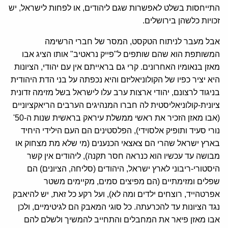
התייחסות בשלט לאפשרות שגם ליהודים, או לפחות לישראל, יש
זכויות כלשהן בירושלים.
אבל מעבר לניתוח הטקסט, המסר של חברי הרשימה
המשותפת הוא שהם שותפים ל"פייק נראטיב" אותו הציג אבו
מאזן בנאומיו האחרונים. קרי גם בראייתם אין עם יהודי, הציונות
היא יציר כפיו של הקולוניאליזם והיא נכפתה על בני הדת היהודית
בניגוד לרצונם, יהודי ארצות ערב עלו לישראל בשל מזימה זדונית
ציונית-קולוניאליסטית לה חברו המנהיגים הערבים הריאקציוניים
(אבו מאזן הזכיר את ראשי ממשלת עיראק בראשית שנות ה-50'
נורי סעיד ותופיק אלסוידי), הפלסטינים הם העם הילידי היחיד
בארץ ישראל שהרי הם צאצאי הכנענים (מי שלא מת מצחוק או
מבושה עד עכשיו הוא כנראה חסר תקנה), ליהודים אין קשר
היסטורי-ריבוני לארץ ישראל, היהודים (סליחה, הציונים) הם
שפלים ומזימתיים (הם מפיצים סמים, מקיימים משטר
אפרטהייד, רוצחים ילדים ומה לא), ועל רקע כל זאת, יש להיאבק
נגד הציונות עד להכרעתה. כל סוגי המאבק הם לגיטימיים, ולכן
אבו מאזן פיאר את המחבלים והתחייב להמשיך ולשלם להם