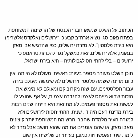
הכיתוב על השלט שנשאו חברי הכנסת של הרשימה המשותפת
בפתח נאום סגן נשיא ארה"ב קבע כי "ירושלים (אלקדס אלשריף)
היא בירת פלסטין". לא מזרח ירושלים, כפי שהדגיש אבו מאזן
בנאומו, אלא ירושלים. זאת כמשקל נגד להכרזת טראמפ כי
ירושלים – בלי להתייחס לגבולותיה – היא בירת ישראל.
תוכן השלט מעורר מספר בעיות: ראשית, מעולם לא הייתה ואין
כיום מדינה ששמה פלסטין וירושלים לא שימשה מעולם בירה
עבור הפלסטינים, עם שזה מקרוב קם ומעולם לא מימש את
הזכות שהוא מייחס לעצמו להגדרה עצמית, על אף שהוצע לו
לעשות זאת מספר פעמים. לעומת זאת היא הייתה שנים רבות
בירת מדינת העם היהודי. שנית, ההתייחסות לירושלים ולא
למזרח העיר מלמדת שחברי הרשימה המשותפת יותר קיצונים
מאבו מאזן, או שהם אומרים את מה שהוא חושב אבל נזהר לא
לומר. שתי האפשרויות כמובן בעייתיות. שלישית אין שום