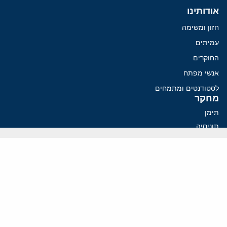
אודותינו
חזון ומשימה
עמיתים
החוקרים
אנשי מפתח
לסטודנטים ומתמחים
מחקר
תימן
תוניסיה
תהליך השלום
רוסיה
קנדה
קטאר
פלסטינים
ערבי ישראל
ערב הסעודית