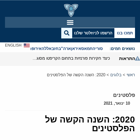
תמכו בנו
הרשמו לניוזלטר שלנו
ENGLISH
נושאים חמים:
סוריה
חמאס
איראן
ארה”ב
חזבאללה
אירופה
אנטישמיות
התראות
כיצד חקירות פורנזיות בתחום הקריפטו מסוגלות לפרק את המערך הפיננסי של משמרות המהפכה
ראשי
>
בלוגים
>
2020: השנה הקשה של הפלסטינים
פלסטינים
10 ינואר, 2021
2020: השנה הקשה של
הפלסטינים