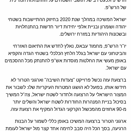
הרש"פ ולכעס רב של תושבי השטחים על ההתנהלות המדינית
של הרש"פ.
ישראל המשיכה במהלך שנת 2020 בחיזוק ההתיישבות בשטחי
יהודה ושומרון ובניית אלפי יחידות דיור חדשות בהתנחלויות
ובשכונות היהודיות במזרח ירושלים.
יו"ר הרש"פ, מחמוד עבאס, נאלץ לחדש את התיאום האזרחי
והביטחוני עם ישראל בגלל הלחץ הכלכלי בשטחי הגדה והקפיא
באופן מעשי את החלטות מוסדות אש"פ להתנתק מכל ההסכמים
עם ישראל.
ברצועת עזה נכשל פרוייקט "צעדות השיבה" וארגוני הטרור לא
חידשו אותו, בפועל לא הושגו המטרות העיקריות שלו: לשבור את
המצור הישראלי על הרצועה ולחדור לשטח ישראל, צה"ל המשיך
בסיכול בניית המנהרות החודרות לשטח ישראל והשלים יותר
מ-90 אחוזים מהמכשול הקרקעי הגדול המקיף את רצועת עזה.
ארגוני הטרור ברצועה המשיכו באופן כללי לשמור על הבנות
הרגיעה, בסך הכל היה סבב לחימה אחד קצר מול ישראל לעומת