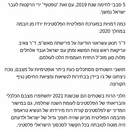
5 סבבי לחימה שנת 2019, עם זאת "טפטוף" ירי הרקטות לעבר
ישראל נמשך.
כמה דמויות במערכת הפוליטית הפלסטינית ירדו מן הבמה
במהלך 2020:
ד"ר חנאן עשראווי הודיעה על פרישתה מאש"פ, ד"ר צאיב
עריקאת ראש צוות המשא ומתן עם ישראל ועבד אלחלים
מלוח,סגן מזכ"ל החזית העממית הלכו לעולמם.
תושבי השטחים מסתכלים כעת ביתר אופטימיות על מצבם, נוכח
ניצחונו של ג'ו ביידן בבחירות לנשיאות ומציאת החיסון נגיף
הקורונה.
הלכי הרוח בשטחים הם שבשנת 2021 יתשתפרו מצבם הכלכלי
והבריאותי של הפלסטינים לעומת השנה שחלפה, גם במישור
המדיני יש לפלסטינים קורת רוח מירידתו של הנשיא טראמפ
מהבמה הפוליטית מכיוון שהיה תומך גדול של ישראל ולדעתם
היה מוטה לטובתה בכל הקשור לסכסוך הישראלי פלסטיני,