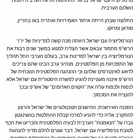
נורמליזציה עם ישראל בניגוד להחלטות הליגה הערבית ויוזמת
השלום הערבית.
החלוצה שבהן הייתה איחוד האמירויות ואחריה באו בחריין,
סודאן ומרוקו.
הנורמליזציה עם ישראל היוותה מכה קשה למדיניות של יו"ר
הרש"פ מחמוד עבאס אשר הצליח למנוע במשך שנים רבות את
הנורמליזציה בין ישראל למדינות ערב, בעולם הערבי החל תהליך
של התפכחות מן הפלסטינים, מנהיגי ערב הבינו שהם צריכים
לדאוג לאינטרסים שלהם וכי ההנהגה הפלסטינית הנוכחית של
הרש"פ איננה מעוניינת להגיע לפשרה היסטורית עם ישראל אלא
לנסות ולכפות עליה את "הקווים האדומים" של אש"פ ובכך
להנציח את הסכסוך.
הסכנה האיראנית, ההישגים הטכנולוגיים של ישראל והרצון
להתקרב אליה כדי להגיע למרכז קבלת ההחלטות בוושינגטון
גברו על "הנאמנות" הערבית לבעיה הפלסטינית והכריעו את הכף
לטובת נורמליזציה עם ישראל, דבר שגרם להלם מדיני להנהגת