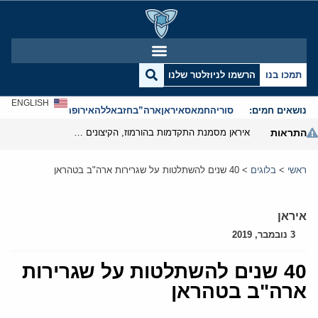
תמכו בנו
הרשמו לניוזלטר שלנו
ENGLISH
נושאים חמים:
סוריה
חמאס
איראן
ארה”ב
חזבאללה
אירופה
אנטישמיות
התראות
איראן מסמנת התקדמות בהורמוז, הקיצונים מנסים לבלום
ראשי
>
בלוגים
>
40 שנים להשתלטות על שגרירות ארה"ב בטהראן
איראן
3 נובמבר, 2019
40 שנים להשתלטות על שגרירות
ארה"ב בטהראן