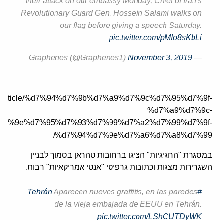
their attack on our embassy Monday, Chief of Iran's
Revolutionary Guard Gen. Hossein Salami walks on
our flag before giving a speech Saturday.
pic.twitter.com/pMIo8sKbLi
November 3, 2019
— Graphenes (@Graphenes1)
a.org/article/%d7%94%d7%9b%d7%a9%d7%9c%d7%95%d7%9f-
%d7%a9%d7%9c-
d7%9e%d7%95%d7%93%d7%99%d7%a2%d7%99%d7%9f-
%d7%94%d7%9e%d7%a6%d7%a8%d7%99/
במסגרת "החגיגיות" הציגו ברחובות טהראן בסמוך לבניין
השגרירות מצגות וכתובות גרפיטי "אנטי אמריקאיות" רבות.
Aparecen nuevos graffitis, en las paredes
#Tehrán
de la vieja embajada de EEUU en Tehrán.
pic.twitter.com/LShCUTDyWK