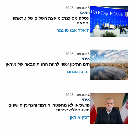
5 אוגוסט, 2026
חמאס
עסקה מסוכנת: מועצת השלום של טראמפ
וחמאס
ח'אלד אבו טועמה
5 אוגוסט, 2026
איראן
הים התיכון עשוי להיות החזית הבאה של איראן
יוני בן-מנחם
4 אוגוסט, 2026
איראן
פזשכיאן לא מתפטר: הורמוז והגרעין חושפים
משטר ללא יציבות
דסק איראן