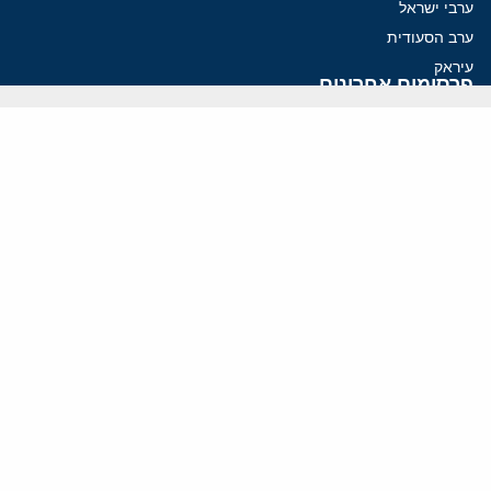
ערבי ישראל
ערב הסעודית
עיראק
פרסומים אחרונים
איראן מסמנת התקדמות בהורמוז, הקיצונים מנסים לבלום
קמפיזם: איך דוקטרינה קומוניסטית עיצבה את היחס לישראל במערב
נקמה בכותרות, הסכם בחדרים: איראן מתקרבת לפתיחת הורמוז
עסקה מסוכנת: מועצת השלום של טראמפ וחמאס
הים התיכון עשוי להיות החזית הבאה של איראן
ווידאו
YouTube
ארכיון שמע
הרצאות
המרכז הירושלמי לענייני חוץ וביטחון