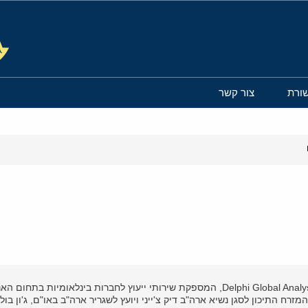
ורת
צור קשר
ד"ר דיוויד וורמסר, מייסד ומנכ"ל חברת הייעוץ הבינלאומית Delphi Global Analysis, המספק