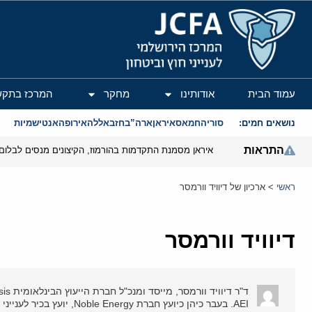
המרכז הירושלמי לענייני חוץ וביטחון
עמוד הבית
אודותינו
מחקר
המרכז בתקש
נושאים חמים:
סוריה
חמאס
איראן
ארה”ב
חזבאללה
אירופה
אנטישמיות
התראות
איראן מסמנת התקדמות בהורמוז, הקיצונים מנסים לבלום
ראשי
>
ארכיון של דיוויד וורמסר
דיוויד וורמסר
AEI. בעבר כיהן כיועץ חברת Noble Energy, יועץ בכיר לענייני המזרח התיכון לסגן נשיא ארה"ב דיק צ'ייני ויועץ לשגריר ארה"ב באו"ם, ג'ון בולטון.